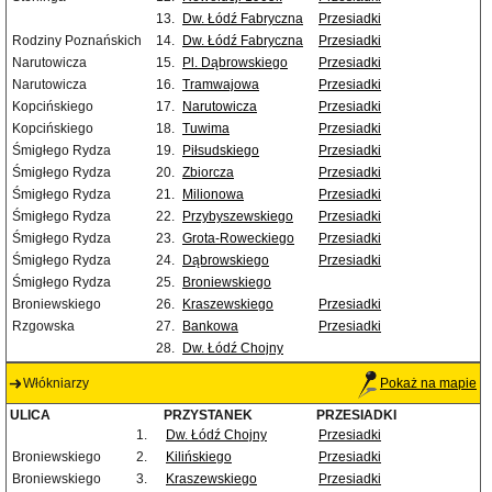
13.
Dw. Łódź Fabryczna
Przesiadki
Rodziny Poznańskich
14.
Dw. Łódź Fabryczna
Przesiadki
Narutowicza
15.
Pl. Dąbrowskiego
Przesiadki
Narutowicza
16.
Tramwajowa
Przesiadki
Kopcińskiego
17.
Narutowicza
Przesiadki
Kopcińskiego
18.
Tuwima
Przesiadki
Śmigłego Rydza
19.
Piłsudskiego
Przesiadki
Śmigłego Rydza
20.
Zbiorcza
Przesiadki
Śmigłego Rydza
21.
Milionowa
Przesiadki
Śmigłego Rydza
22.
Przybyszewskiego
Przesiadki
Śmigłego Rydza
23.
Grota-Roweckiego
Przesiadki
Śmigłego Rydza
24.
Dąbrowskiego
Przesiadki
Śmigłego Rydza
25.
Broniewskiego
Broniewskiego
26.
Kraszewskiego
Przesiadki
Rzgowska
27.
Bankowa
Przesiadki
28.
Dw. Łódź Chojny
Włókniarzy
Pokaż na mapie
ULICA
PRZYSTANEK
PRZESIADKI
1.
Dw. Łódź Chojny
Przesiadki
Broniewskiego
2.
Kilińskiego
Przesiadki
Broniewskiego
3.
Kraszewskiego
Przesiadki