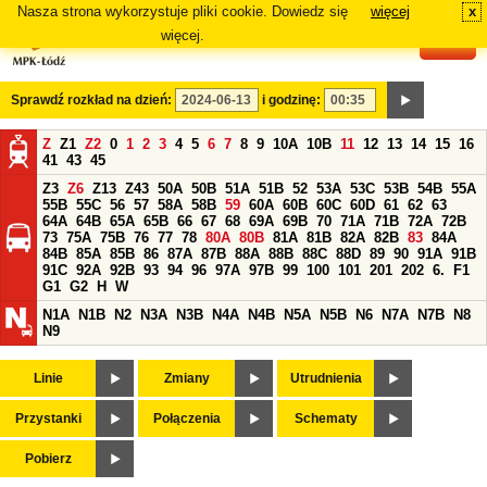
Nasza strona wykorzystuje pliki cookie. Dowiedz się
więcej
x
#
więcej.
Sprawdź rozkład na dzień:
i godzinę:
Z
Z1
Z2
0
1
2
3
4
5
6
7
8
9
10A
10B
11
12
13
14
15
16
41
43
45
Z3
Z6
Z13
Z43
50A
50B
51A
51B
52
53A
53C
53B
54B
55A
55B
55C
56
57
58A
58B
59
60A
60B
60C
60D
61
62
63
64A
64B
65A
65B
66
67
68
69A
69B
70
71A
71B
72A
72B
73
75A
75B
76
77
78
80A
80B
81A
81B
82A
82B
83
84A
84B
85A
85B
86
87A
87B
88A
88B
88C
88D
89
90
91A
91B
91C
92A
92B
93
94
96
97A
97B
99
100
101
201
202
6.
F1
G1
G2
H
W
N1A
N1B
N2
N3A
N3B
N4A
N4B
N5A
N5B
N6
N7A
N7B
N8
N9
Linie
Zmiany
Utrudnienia
Przystanki
Połączenia
Schematy
Pobierz