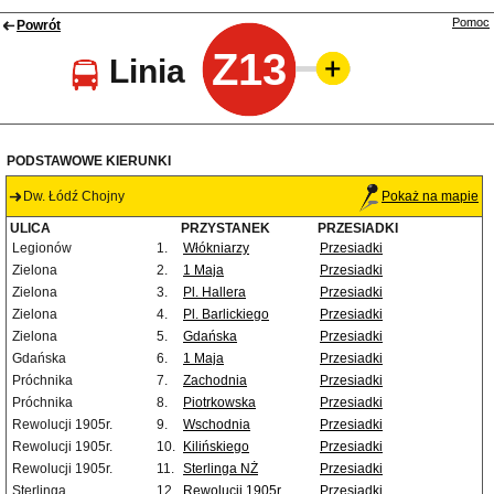
Pomoc
Powrót
Z13
Linia
PODSTAWOWE KIERUNKI
Dw. Łódź Chojny
Pokaż na mapie
ULICA
PRZYSTANEK
PRZESIADKI
Legionów
1.
Włókniarzy
Przesiadki
Zielona
2.
1 Maja
Przesiadki
Zielona
3.
Pl. Hallera
Przesiadki
Zielona
4.
Pl. Barlickiego
Przesiadki
Zielona
5.
Gdańska
Przesiadki
Gdańska
6.
1 Maja
Przesiadki
Próchnika
7.
Zachodnia
Przesiadki
Próchnika
8.
Piotrkowska
Przesiadki
Rewolucji 1905r.
9.
Wschodnia
Przesiadki
Rewolucji 1905r.
10.
Kilińskiego
Przesiadki
Rewolucji 1905r.
11.
Sterlinga NŻ
Przesiadki
Sterlinga
12.
Rewolucji 1905r.
Przesiadki