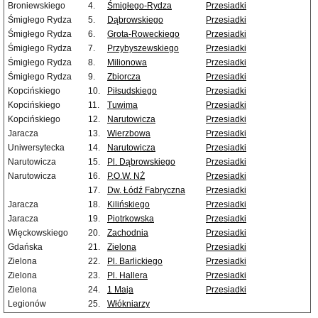
Broniewskiego
4.
Śmigłego-Rydza
Przesiadki
Śmigłego Rydza
5.
Dąbrowskiego
Przesiadki
Śmigłego Rydza
6.
Grota-Roweckiego
Przesiadki
Śmigłego Rydza
7.
Przybyszewskiego
Przesiadki
Śmigłego Rydza
8.
Milionowa
Przesiadki
Śmigłego Rydza
9.
Zbiorcza
Przesiadki
Kopcińskiego
10.
Piłsudskiego
Przesiadki
Kopcińskiego
11.
Tuwima
Przesiadki
Kopcińskiego
12.
Narutowicza
Przesiadki
Jaracza
13.
Wierzbowa
Przesiadki
Uniwersytecka
14.
Narutowicza
Przesiadki
Narutowicza
15.
Pl. Dąbrowskiego
Przesiadki
Narutowicza
16.
P.O.W. NŻ
Przesiadki
17.
Dw. Łódź Fabryczna
Przesiadki
Jaracza
18.
Kilińskiego
Przesiadki
Jaracza
19.
Piotrkowska
Przesiadki
Więckowskiego
20.
Zachodnia
Przesiadki
Gdańska
21.
Zielona
Przesiadki
Zielona
22.
Pl. Barlickiego
Przesiadki
Zielona
23.
Pl. Hallera
Przesiadki
Zielona
24.
1 Maja
Przesiadki
Legionów
25.
Włókniarzy