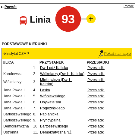
Pomoc
Powrót
93
Linia
PODSTAWOWE KIERUNKI
Instytut CZMP
Pokaż na mapie
ULICA
PRZYSTANEK
PRZESIADKI
1.
Dw. Łódź Kaliska
Przesiadki
Karolewska
2.
Włókniarzy (Dw. Ł. Kaliska)
Przesiadki
Mickiewicza (Dw. Ł.
Przesiadki
Włókniarzy
3.
Kaliska)
Jana Pawła II
4.
Łaska
Przesiadki
Jana Pawła II
5.
Wróblewskiego
Przesiadki
Jana Pawła II
6.
Obywatelska
Przesiadki
Jana Pawła II
7.
Rogozińskiego
Przesiadki
Bartoszewskiego
8.
Pabianicka
Bartoszewskiego
9.
Pryncypalna
Przesiadki
Demokratyczna
10.
Bartoszewskiego
Przesiadki
Ustronna
11.
Demokratyczna NŻ
Przesiadki