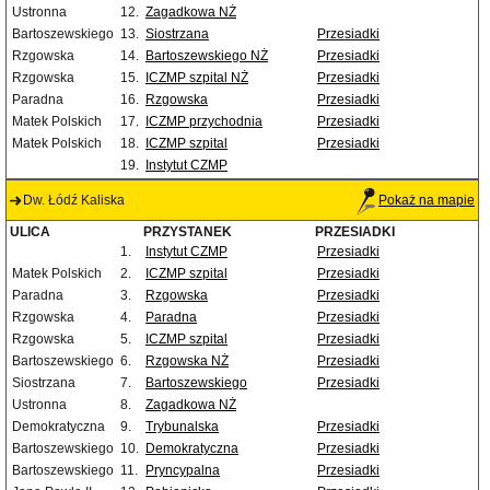
Ustronna
12.
Zagadkowa NŻ
Bartoszewskiego
13.
Siostrzana
Przesiadki
Rzgowska
14.
Bartoszewskiego NŻ
Przesiadki
Rzgowska
15.
ICZMP szpital NŻ
Przesiadki
Paradna
16.
Rzgowska
Przesiadki
Matek Polskich
17.
ICZMP przychodnia
Przesiadki
Matek Polskich
18.
ICZMP szpital
Przesiadki
19.
Instytut CZMP
Dw. Łódź Kaliska
Pokaż na mapie
ULICA
PRZYSTANEK
PRZESIADKI
1.
Instytut CZMP
Przesiadki
Matek Polskich
2.
ICZMP szpital
Przesiadki
Paradna
3.
Rzgowska
Przesiadki
Rzgowska
4.
Paradna
Przesiadki
Rzgowska
5.
ICZMP szpital
Przesiadki
Bartoszewskiego
6.
Rzgowska NŻ
Przesiadki
Siostrzana
7.
Bartoszewskiego
Przesiadki
Ustronna
8.
Zagadkowa NŻ
Demokratyczna
9.
Trybunalska
Przesiadki
Bartoszewskiego
10.
Demokratyczna
Przesiadki
Bartoszewskiego
11.
Pryncypalna
Przesiadki