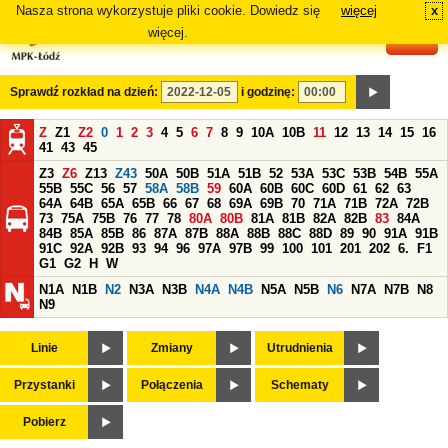
Nasza strona wykorzystuje pliki cookie. Dowiedz się
więcej
x
#
więcej.
Sprawdź rozkład na dzień:
i godzinę:
Z
Z1
Z2
0
1
2
3
4
5
6
7
8
9
10A
10B
11
12
13
14
15
16
41
43
45
Z3
Z6
Z13
Z43
50A
50B
51A
51B
52
53A
53C
53B
54B
55A
55B
55C
56
57
58A
58B
59
60A
60B
60C
60D
61
62
63
64A
64B
65A
65B
66
67
68
69A
69B
70
71A
71B
72A
72B
73
75A
75B
76
77
78
80A
80B
81A
81B
82A
82B
83
84A
84B
85A
85B
86
87A
87B
88A
88B
88C
88D
89
90
91A
91B
91C
92A
92B
93
94
96
97A
97B
99
100
101
201
202
6.
F1
G1
G2
H
W
N1A
N1B
N2
N3A
N3B
N4A
N4B
N5A
N5B
N6
N7A
N7B
N8
N9
Linie
Zmiany
Utrudnienia
Przystanki
Połączenia
Schematy
Pobierz