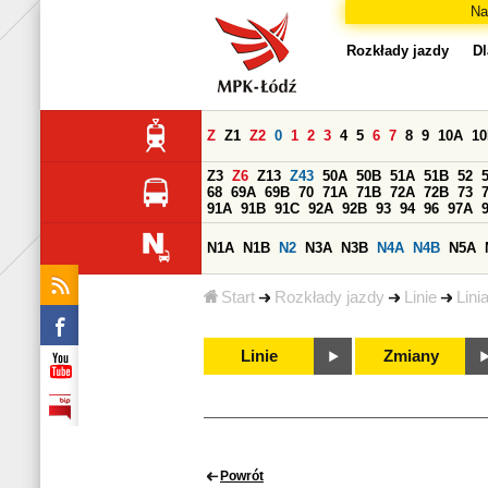
Na
Rozkłady jazdy
Dl
Z
Z1
Z2
0
1
2
3
4
5
6
7
8
9
10A
1
Z3
Z6
Z13
Z43
50A
50B
51A
51B
52
68
69A
69B
70
71A
71B
72A
72B
73
91A
91B
91C
92A
92B
93
94
96
97A
N1A
N1B
N2
N3A
N3B
N4A
N4B
N5A
Start
Rozkłady jazdy
Linie
Lini
Linie
Zmiany
Powrót