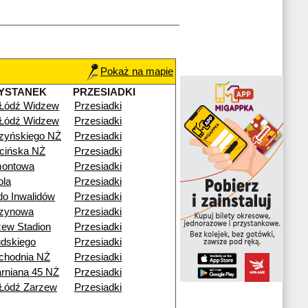
Pokaż na mapie
YSTANEK
PRZESIADKI
 Łódź Widzew
Przesiadki
 Łódź Widzew
Przesiadki
zyńskiego NŻ
Przesiadki
cińska NŻ
Przesiadki
montowa
Przesiadki
ola
Przesiadki
o Inwalidów
Przesiadki
zynowa
Przesiadki
ew Stadion
Przesiadki
udskiego
Przesiadki
chodnia NŻ
Przesiadki
arniana 45 NŻ
Przesiadki
Łódź Zarzew
Przesiadki