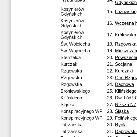
Trybunalska
14.
Gdyńskich
Kosynierów
15.
Łazowskie
Gdyńskich
Kosynierów
16.
Wczesna 
Gdyńskich
Kosynierów
17.
Królewska
Gdyńskich
Św. Wojciecha
18.
Rzgowska
Św. Wojciecha
19.
Mieszczań
Sternfelda
20.
Powszech
Kurczaki
21.
Socjalna
Rzgowska
22.
Kurczaki
Rzgowska
23.
Cm. Rzgo
Rzgowska
24.
Dachowa
Broniewskiego
25.
Kilińskiego
Kilińskiego
26.
Dw. Łódź 
Śląska
27.
Niższa NŻ
Konspiracyjnego WP
28.
Śląska
Konspiracyjnego WP
29.
Felińskieg
Tatrzańska
30.
Rydla
Tatrzańska
31.
Dąbrowski