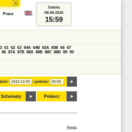
x
Sobota
08-08-2026
Praca
15:59
D
61
62
63
64A
64B
65A
65B
66
67
86
87A
87B
88A
88B
88C
88D
89
90
zień:
i godzinę:
Schematy
Pobierz
Pomoc