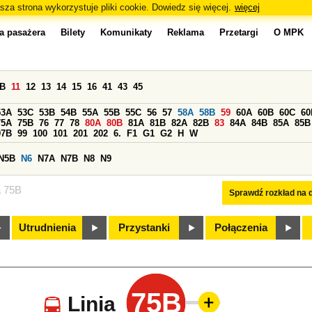
sza strona wykorzystuje pliki cookie. Dowiedz się więcej.
więcej
a pasażera
Bilety
Komunikaty
Reklama
Przetargi
O MPK
0B
11
12
13
14
15
16
41
43
45
53A
53C
53B
54B
55A
55B
55C
56
57
58A
58B
59
60A
60B
60C
60
75A
75B
76
77
78
80A
80B
81A
81B
82A
82B
83
84A
84B
85A
85B
97B
99
100
101
201
202
6.
F1
G1
G2
H
W
N5B
N6
N7A
N7B
N8
N9
a 75B
Sprawdź rozkład na d
Utrudnienia
Przystanki
Połączenia
75B
Linia