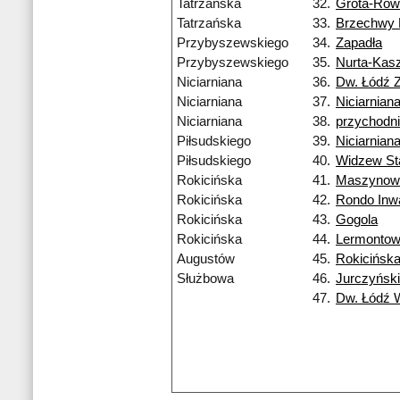
Tatrzańska
32.
Grota-Row
Tatrzańska
33.
Brzechwy
Przybyszewskiego
34.
Zapadła
Przybyszewskiego
35.
Nurta-Kas
Niciarniana
36.
Dw. Łódź 
Niciarniana
37.
Niciarnian
Niciarniana
38.
przychodn
Piłsudskiego
39.
Niciarnian
Piłsudskiego
40.
Widzew St
Rokicińska
41.
Maszynow
Rokicińska
42.
Rondo Inw
Rokicińska
43.
Gogola
Rokicińska
44.
Lermonto
Augustów
45.
Rokicińsk
Służbowa
46.
Jurczyńsk
47.
Dw. Łódź 