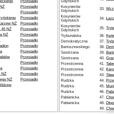
eckiego
Przesiadki
Gdyńskich
 NŻ
Przesiadki
Kosynierów
33.
Wcz
Gdyńskich
Przesiadki
Kosynierów
zyńskiego
Przesiadki
34.
Łaz
Gdyńskich
Zarzew NŻ
Przesiadki
Kosynierów
35.
Tryb
a 45 NŻ
Przesiadki
Gdyńskich
ia NŻ
Przesiadki
Trybunalska
36.
Kwie
a
Przesiadki
Demokratyczna
37.
Tryb
adion
Przesiadki
Bartoszewskiego
38.
Dem
a
Przesiadki
Siostrzana
39.
Bart
alidów
Przesiadki
Siostrzana
40.
Gran
Przesiadki
Przestrzenna
41.
Tabe
wa
Przesiadki
Przestrzenna
42.
Kar
a NŻ
Przesiadki
Przestrzenna
43.
Sła
iego NŻ
Przesiadki
Rudzka
44.
Prze
Widzew
Rudzka
45.
Muni
Rudzka
46.
Pabi
Pabianicka
47.
Choc
Pabianicka
48.
Dług
49.
Choc