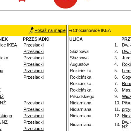
Pokaż na mapie
Chocianowice IKEA
NEK
PRZESIADKI
ULICA
PRZ
ice IKEA
Przesiadki
1.
Dw.
Przesiadki
Służbowa
2.
Dw.
icka
Przesiadki
Służbowa
3.
Jurc
Przesiadki
Augustów
4.
Roki
na
Przesiadki
Rokicińska
5.
Ler
Przesiadki
Rokicińska
6.
Gog
Rokicińska
7.
Rond
Ż
Rokicińska
8.
Mas
NŻ
Piłsudskiego
9.
Widz
 NŻ
Przesiadki
Niciarniana
10.
Piłs
Przesiadki
Niciarniana
11.
przy
skiego
Przesiadki
Niciarniana
12.
Nici
a NŻ
Przesiadki
Dw. 
Niciarniana
13.
NŻ
w
Przesiadki