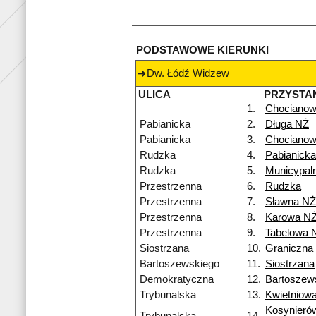
PODSTAWOWE KIERUNKI
Dw. Łódź Widzew
ULICA
PRZYSTA
1.
Chocianow
Pabianicka
2.
Długa NŻ
Pabianicka
3.
Chocianow
Rudzka
4.
Pabianicka
Rudzka
5.
Municypal
Przestrzenna
6.
Rudzka
Przestrzenna
7.
Sławna NŻ
Przestrzenna
8.
Karowa N
Przestrzenna
9.
Tabelowa 
Siostrzana
10.
Graniczna
Bartoszewskiego
11.
Siostrzana
Demokratyczna
12.
Bartoszew
Trybunalska
13.
Kwietniow
Kosynieró