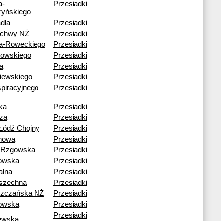
a-
Przesiadki
yńskiego
dła
Przesiadki
echwy NŻ
Przesiadki
a-Roweckiego
Przesiadki
rowskiego
Przesiadki
a
Przesiadki
iewskiego
Przesiadki
piracyjnego
Przesiadki
ka
Przesiadki
za
Przesiadki
Łódź Chojny
Przesiadki
howa
Przesiadki
 Rzgowska
Przesiadki
owska
Przesiadki
alna
Przesiadki
szechna
Przesiadki
szczańska NŻ
Przesiadki
owska
Przesiadki
Przesiadki
ewska