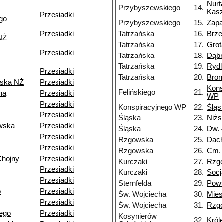
Nurt
Przybyszewskiego
14.
Kasz
Przesiadki
go
Przybyszewskiego
15.
Zapa
Przesiadki
Tatrzańska
16.
Brz
NŻ
Tatrzańska
17.
Grot
Przesiadki
Tatrzańska
18.
Dąb
Tatrzańska
19.
Rydl
Przesiadki
Tatrzańska
20.
Bron
ska NŻ
Przesiadki
Kons
Felińskiego
21.
na
Przesiadki
WP
Przesiadki
Konspiracyjnego WP
22.
Śląs
Przesiadki
Śląska
23.
Niżs
wska
Przesiadki
Śląska
24.
Dw. 
Przesiadki
Rzgowska
25.
Dac
Przesiadki
Rzgowska
26.
Cm.
Chojny
Przesiadki
Kurczaki
27.
Rzg
Przesiadki
Kurczaki
28.
Socj
Przesiadki
Sternfelda
29.
Pow
o
Przesiadki
Św. Wojciecha
30.
Mie
Przesiadki
Św. Wojciecha
31.
Rzg
ego
Przesiadki
Kosynierów
32.
Król