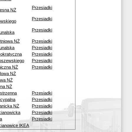
Przesiadki
esna NŻ
Przesiadki
owskiego
Przesiadki
unalska
tniowa NŻ
Przesiadki
unalska
Przesiadki
okratyczna
Przesiadki
oszewskiego
Przesiadki
iczna NŻ
Przesiadki
lowa NŻ
owa NŻ
wna NŻ
strzenna
Przesiadki
cypalna
Przesiadki
anicka NŻ
Przesiadki
ianowicka
Przesiadki
a
Przesiadki
ianowice IKEA