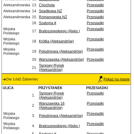
Aleksandrowska
13.
Chochoła
Przesiadki
Aleksandrowska
14.
Spadkowa NŻ
Przesiadki
Aleksandrowska
15.
Romanowska NŻ
Przesiadki
16.
Szatonia #
Przesiadki
Wojska
Przesiadki
17.
Bratoszewskiego (Aleks.)
Polskiego
Wojska
Przesiadki
18.
Krótka (Aleksandrów)
Polskiego
Wojska
Przesiadki
19.
Południowa (Aleksandrów)
Polskiego
20.
Warszawska (Aleksandrów)
Przesiadki
Targowy Rynek
21.
(Aleksandrów)
Dw. Łódź Żabieniec
Pokaż na mapie
ULICA
PRZYSTANEK
PRZESIADKI
Targowy Rynek
Przesiadki
1.
(Aleksandrów)
Warszawska 16
Przesiadki
2.
(Aleksandrów)
Wojska
Przesiadki
3.
Południowa (Aleksandrów)
Polskiego
Wojska
Przesiadki
4.
Bratoszewskiego (Aleks.)
Polskiego