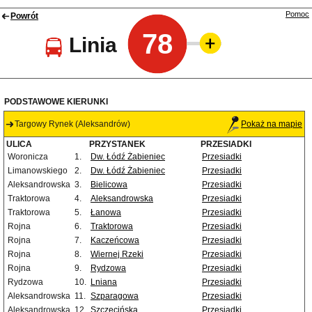
Pomoc
Powrót
78
Linia
PODSTAWOWE KIERUNKI
Targowy Rynek (Aleksandrów)
Pokaż na mapie
ULICA
PRZYSTANEK
PRZESIADKI
Woronicza
1.
Dw. Łódź Żabieniec
Przesiadki
Limanowskiego
2.
Dw. Łódź Żabieniec
Przesiadki
Aleksandrowska
3.
Bielicowa
Przesiadki
Traktorowa
4.
Aleksandrowska
Przesiadki
Traktorowa
5.
Łanowa
Przesiadki
Rojna
6.
Traktorowa
Przesiadki
Rojna
7.
Kaczeńcowa
Przesiadki
Rojna
8.
Wiernej Rzeki
Przesiadki
Rojna
9.
Rydzowa
Przesiadki
Rydzowa
10.
Lniana
Przesiadki
Aleksandrowska
11.
Szparagowa
Przesiadki
Aleksandrowska
12.
Szczecińska
Przesiadki