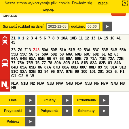
Nasza strona wykorzystuje pliki cookie. Dowiedz się
więcej
x
#
więcej.
Sprawdź rozkład na dzień:
i godzinę:
Z1
0
1
2
3
4
5
6
7
8
9
10A
10B
11
12
13
14
15
16
41
45
Z3
Z6
Z13
Z43
50A
50B
51A
51B
52
53A
53C
53B
54B
55A
55B
55C
56
57
58A
58B
59
60A
60B
60C
60D
61
62
63
64A
64B
65A
65B
66
67
68
69A
69B
70
71A
71B
72A
72B
73
75A
75B
76
77
78
80A
80B
81A
81B
82A
82B
83
84A
84B
85A
85B
86
87A
87B
88A
88B
88C
88D
89
90
91A
91B
91C
92A
92B
93
94
96
97A
97B
99
100
101
201
202
6.
F1
G1
G2
H
W
N1A
N1B
N2
N3A
N3B
N4A
N4B
N5A
N5B
N6
N7A
N7B
N8
N9
Linie
Zmiany
Utrudnienia
Przystanki
Połączenia
Schematy
Pobierz