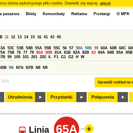
sza strona wykorzystuje pliki cookie. Dowiedz się więcej.
więcej
a pasażera
Bilety
Komunikaty
Reklama
Przetargi
O MPK
0B
11
12
13
14
15
16
41
43
45
53A
53C
53B
54B
55A
55B
55C
56
57
58A
58B
59
60A
60B
60C
60
75A
75B
76
77
78
80A
80B
81A
81B
82A
82B
83
84A
84B
85A
85B
97B
99
100
101
201
202
6.
F1
G1
G2
H
W
N5B
N6
N7A
N7B
N8
N9
a 65A
Sprawdź rozkład na d
Utrudnienia
Przystanki
Połączenia
65A
Linia