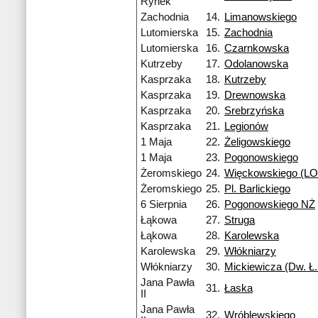
Rynek
Zachodnia
14.
Limanowskiego
Lutomierska
15.
Zachodnia
Lutomierska
16.
Czarnkowska
Kutrzeby
17.
Odolanowska
Kasprzaka
18.
Kutrzeby
Kasprzaka
19.
Drewnowska
Kasprzaka
20.
Srebrzyńska
Kasprzaka
21.
Legionów
1 Maja
22.
Żeligowskiego
1 Maja
23.
Pogonowskiego
Żeromskiego
24.
Więckowskiego (LO 
Żeromskiego
25.
Pl. Barlickiego
6 Sierpnia
26.
Pogonowskiego NŻ
Łąkowa
27.
Struga
Łąkowa
28.
Karolewska
Karolewska
29.
Włókniarzy
Włókniarzy
30.
Mickiewicza (Dw. Ł.
Jana Pawła
31.
Łaska
II
Jana Pawła
32.
Wróblewskiego