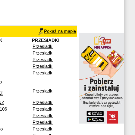
Pokaż na mapie
K
PRZESIADKI
Przesiadki
Przesiadki
a
Przesiadki
Przesiadki
Przesiadki
o
Przesiadki
NŻ
NŻ
Przesiadki
 106
Przesiadki
Przesiadki
Przesiadki
go
Przesiadki