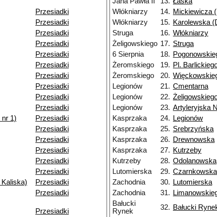
Jana Pawła II
13.
Łaska
Przesiadki
Włókniarzy
14.
Mickiewicza (
Przesiadki
Włókniarzy
15.
Karolewska (D
Przesiadki
Struga
16.
Włókniarzy
Przesiadki
Żeligowskiego
17.
Struga
Przesiadki
6 Sierpnia
18.
Pogonowskie
Przesiadki
Żeromskiego
19.
Pl. Barlickieg
Przesiadki
Żeromskiego
20.
Więckowskieg
Przesiadki
Legionów
21.
Cmentarna
Przesiadki
Legionów
22.
Żeligowskieg
Przesiadki
Legionów
23.
Artyleryjska 
nr 1)
Przesiadki
Kasprzaka
24.
Legionów
Przesiadki
Kasprzaka
25.
Srebrzyńska
Przesiadki
Kasprzaka
26.
Drewnowska
Przesiadki
Kasprzaka
27.
Kutrzeby
Przesiadki
Kutrzeby
28.
Odolanowska
Przesiadki
Lutomierska
29.
Czarnkowska
 Kaliska)
Przesiadki
Zachodnia
30.
Lutomierska
Przesiadki
Zachodnia
31.
Limanowskie
Bałucki
32.
Bałucki Ryne
Przesiadki
Rynek