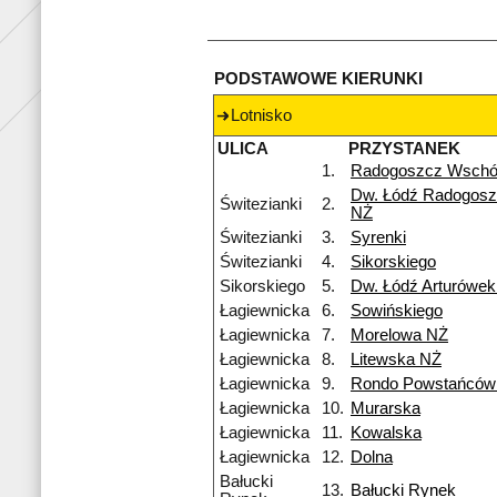
PODSTAWOWE KIERUNKI
Lotnisko
ULICA
PRZYSTANEK
1.
Radogoszcz Wsch
Dw. Łódź Radogosz
Świtezianki
2.
NŻ
Świtezianki
3.
Syrenki
Świtezianki
4.
Sikorskiego
Sikorskiego
5.
Dw. Łódź Arturówe
Łagiewnicka
6.
Sowińskiego
Łagiewnicka
7.
Morelowa NŻ
Łagiewnicka
8.
Litewska NŻ
Łagiewnicka
9.
Rondo Powstańców 
Łagiewnicka
10.
Murarska
Łagiewnicka
11.
Kowalska
Łagiewnicka
12.
Dolna
Bałucki
13.
Bałucki Rynek