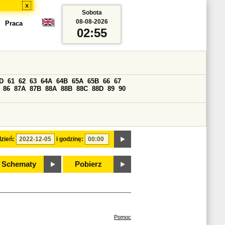
x
Sobota
08-08-2026
Praca
02:55
D
61
62
63
64A
64B
65A
65B
66
67
86
87A
87B
88A
88B
88C
88D
89
90
zień:
i godzinę:
Schematy
Pobierz
Pomoc