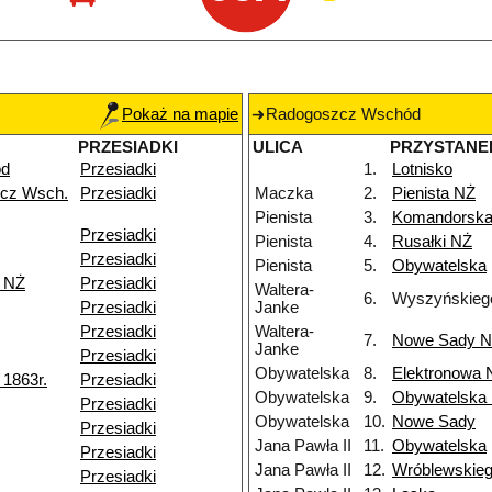
Pokaż na mapie
Radogoszcz Wschód
PRZESIADKI
ULICA
PRZYSTANE
ód
Przesiadki
1.
Lotnisko
cz Wsch.
Przesiadki
Maczka
2.
Pienista NŻ
Pienista
3.
Komandorsk
Przesiadki
Pienista
4.
Rusałki NŻ
Przesiadki
Pienista
5.
Obywatelska
k NŻ
Przesiadki
Waltera-
6.
Wyszyńskieg
Przesiadki
Janke
Przesiadki
Waltera-
7.
Nowe Sady 
Janke
Przesiadki
Obywatelska
8.
Elektronowa 
1863r.
Przesiadki
Obywatelska
9.
Obywatelska
Przesiadki
Obywatelska
10.
Nowe Sady
Przesiadki
Jana Pawła II
11.
Obywatelska
Przesiadki
Jana Pawła II
12.
Wróblewskie
Przesiadki