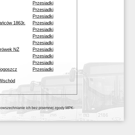
Przesiadki
Przesiadki
Przesiadki
ańców 1863r.
Przesiadki
Przesiadki
Przesiadki
Przesiadki
urówek NŻ
Przesiadki
Przesiadki
Przesiadki
dogoszcz
Przesiadki
 Wschód
ozpowszechnianie ich bez pisemnej zgody MPK-