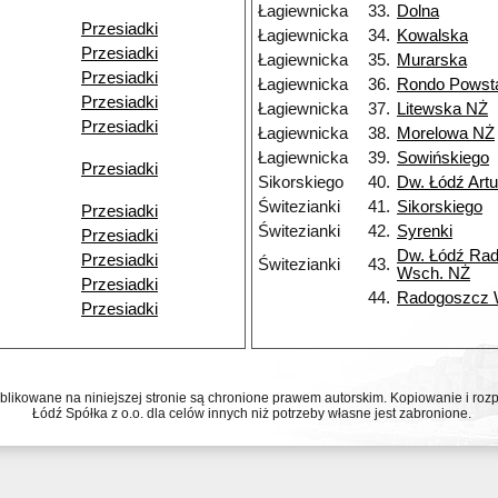
Łagiewnicka
33.
Dolna
Przesiadki
Łagiewnicka
34.
Kowalska
Przesiadki
Łagiewnicka
35.
Murarska
Przesiadki
Łagiewnicka
36.
Rondo Powst
Przesiadki
Łagiewnicka
37.
Litewska NŻ
Przesiadki
Łagiewnicka
38.
Morelowa NŻ
Łagiewnicka
39.
Sowińskiego
Przesiadki
Sikorskiego
40.
Dw. Łódź Art
Świtezianki
41.
Sikorskiego
Przesiadki
Świtezianki
42.
Syrenki
Przesiadki
Dw. Łódź Ra
Przesiadki
Świtezianki
43.
Wsch. NŻ
Przesiadki
44.
Radogoszcz
Przesiadki
ublikowane na niniejszej stronie są chronione prawem autorskim. Kopiowanie i r
Łódź Spółka z o.o. dla celów innych niż potrzeby własne jest zabronione.