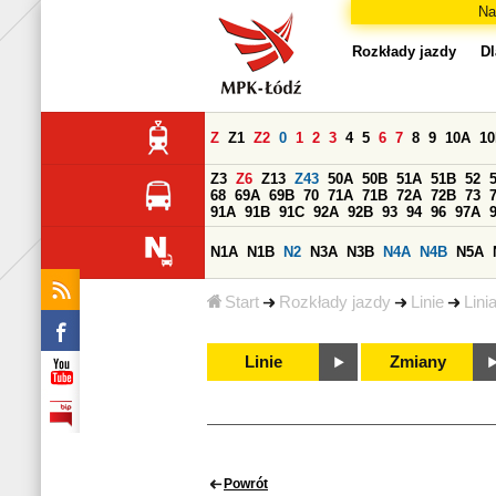
Na
Rozkłady jazdy
Dl
Z
Z1
Z2
0
1
2
3
4
5
6
7
8
9
10A
1
Z3
Z6
Z13
Z43
50A
50B
51A
51B
52
68
69A
69B
70
71A
71B
72A
72B
73
91A
91B
91C
92A
92B
93
94
96
97A
N1A
N1B
N2
N3A
N3B
N4A
N4B
N5A
Start
Rozkłady jazdy
Linie
Lini
Linie
Zmiany
Powrót