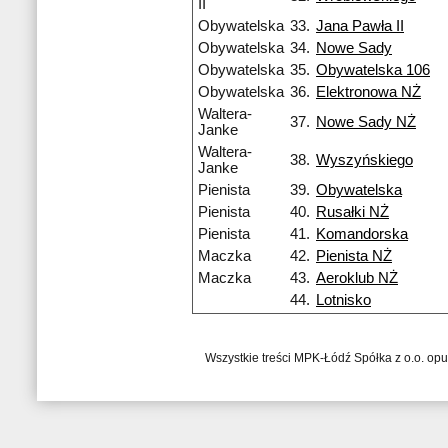
II
Obywatelska
33.
Jana Pawła II
Obywatelska
34.
Nowe Sady
Obywatelska
35.
Obywatelska 106
Obywatelska
36.
Elektronowa NŻ
Waltera-
37.
Nowe Sady NŻ
Janke
Waltera-
38.
Wyszyńskiego
Janke
Pienista
39.
Obywatelska
Pienista
40.
Rusałki NŻ
Pienista
41.
Komandorska
Maczka
42.
Pienista NŻ
Maczka
43.
Aeroklub NŻ
44.
Lotnisko
Wszystkie treści MPK-Łódź Spółka z o.o. op