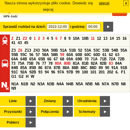
Nasza strona wykorzystuje pliki cookie. Dowiedz się
więcej
x
#
więcej.
Sprawdź rozkład na dzień:
i godzinę:
Z
Z1
Z2
0
1
2
3
4
5
6
7
8
9
10A
10B
11
12
13
14
15
16
41
43
45
Z3
Z6
Z13
Z43
50A
50B
51A
51B
52
53A
53C
53B
54B
55A
55B
55C
56
57
58A
58B
59
60A
60B
60C
60D
61
62
63
64A
64B
65A
65B
66
67
68
69A
69B
70
71A
71B
72A
72B
73
75A
75B
76
77
78
80A
80B
81A
81B
82A
82B
83
84A
84B
85A
85B
86
87A
87B
88A
88B
88C
88D
89
90
91A
91B
91C
92A
92B
93
94
96
97A
97B
99
100
101
201
202
6.
F1
G1
G2
H
W
N1A
N1B
N2
N3A
N3B
N4A
N4B
N5A
N5B
N6
N7A
N7B
N8
N9
Linie
Zmiany
Utrudnienia
Przystanki
Połączenia
Schematy
Pobierz