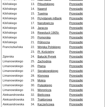
Kilińskiego
13.
Piłsudskiego
Przesiadki
Kilińskiego
14.
Nawrot
Przesiadki
Kilińskiego
15.
Tuwima
Przesiadki
Kilińskiego
16.
Przystanek mBank
Przesiadki
Kilińskiego
17.
Narutowicza
Przesiadki
Kilińskiego
18.
Jaracza
Przesiadki
Kilińskiego
19.
Rewolucji 1905r.
Przesiadki
Kilińskiego
20.
Pomorska
Przesiadki
Kilińskiego
21.
Północna
Przesiadki
Franciszkańska
22.
Wojska Polskiego
Przesiadki
23.
Pl. Kościelny
Przesiadki
Zgierska
24.
Bałucki Rynek
Przesiadki
Limanowskiego
25.
Zachodnia
Przesiadki
Limanowskiego
26.
Piwna
Przesiadki
Limanowskiego
27.
Sierakowskiego
Przesiadki
Limanowskiego
28.
Klonowa
Przesiadki
Limanowskiego
29.
Mokra
Przesiadki
Limanowskiego
30.
Pułaskiego
Przesiadki
Limanowskiego
31.
Woronicza
Przesiadki
Aleksandrowska
32.
Bielicowa
Przesiadki
Aleksandrowska
33.
Traktorowa
Przesiadki
Aleksandrowska
34.
Kaczeńcowa
Przesiadki