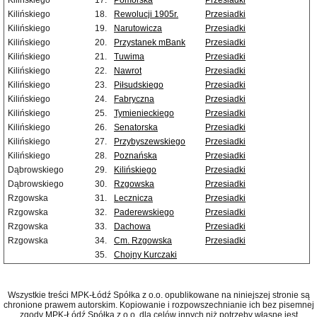
Kilińskiego
17.
Pomorska
Przesiadki
Kilińskiego
18.
Rewolucji 1905r.
Przesiadki
Kilińskiego
19.
Narutowicza
Przesiadki
Kilińskiego
20.
Przystanek mBank
Przesiadki
Kilińskiego
21.
Tuwima
Przesiadki
Kilińskiego
22.
Nawrot
Przesiadki
Kilińskiego
23.
Piłsudskiego
Przesiadki
Kilińskiego
24.
Fabryczna
Przesiadki
Kilińskiego
25.
Tymienieckiego
Przesiadki
Kilińskiego
26.
Senatorska
Przesiadki
Kilińskiego
27.
Przybyszewskiego
Przesiadki
Kilińskiego
28.
Poznańska
Przesiadki
Dąbrowskiego
29.
Kilińskiego
Przesiadki
Dąbrowskiego
30.
Rzgowska
Przesiadki
Rzgowska
31.
Lecznicza
Przesiadki
Rzgowska
32.
Paderewskiego
Przesiadki
Rzgowska
33.
Dachowa
Przesiadki
Rzgowska
34.
Cm. Rzgowska
Przesiadki
35.
Chojny Kurczaki
Wszystkie treści MPK-Łódź Spółka z o.o. opublikowane na niniejszej stronie są
chronione prawem autorskim. Kopiowanie i rozpowszechnianie ich bez pisemnej
zgody MPK-Łódź Spółka z o.o. dla celów innych niż potrzeby własne jest