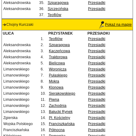
Aleksandrowska
35.
Szparagowa
Przesiadki
Aleksandrowska
36.
Szczecińska
Przesiadki
37.
Teofilów
Chojny Kurczaki
Pokaż na mapie
ULICA
PRZYSTANEK
PRZESIADKI
1.
Teofilów
Przesiadki
Aleksandrowska
2.
Szparagowa
Przesiadki
Aleksandrowska
3.
Kaczeńcowa
Przesiadki
Aleksandrowska
4.
Traktorowa
Przesiadki
Aleksandrowska
5.
Bielicowa
Przesiadki
Limanowskiego
6.
Woronicza
Przesiadki
Limanowskiego
7.
Pułaskiego
Przesiadki
Limanowskiego
8.
Mokra
Przesiadki
Limanowskiego
9.
Klonowa
Przesiadki
Limanowskiego
10.
Sierakowskiego
Przesiadki
Limanowskiego
11.
Piwna
Przesiadki
Limanowskiego
12.
Zachodnia
Przesiadki
Limanowskiego
13.
Bałucki Rynek
Przesiadki
Zgierska
14.
Pl. Kościelny
Przesiadki
Wojska Polskiego
15.
Franciszkańska
Przesiadki
Franciszkańska
16.
Północna
Przesiadki