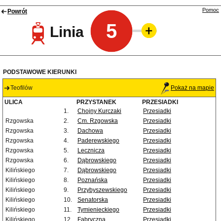
Pomoc
Powrót
5
Linia
PODSTAWOWE KIERUNKI
Teofilów
Pokaż na mapie
ULICA
PRZYSTANEK
PRZESIADKI
1.
Chojny Kurczaki
Przesiadki
Rzgowska
2.
Cm. Rzgowska
Przesiadki
Rzgowska
3.
Dachowa
Przesiadki
Rzgowska
4.
Paderewskiego
Przesiadki
Rzgowska
5.
Lecznicza
Przesiadki
Rzgowska
6.
Dąbrowskiego
Przesiadki
Kilińskiego
7.
Dąbrowskiego
Przesiadki
Kilińskiego
8.
Poznańska
Przesiadki
Kilińskiego
9.
Przybyszewskiego
Przesiadki
Kilińskiego
10.
Senatorska
Przesiadki
Kilińskiego
11.
Tymienieckiego
Przesiadki
Kilińskiego
12.
Fabryczna
Przesiadki