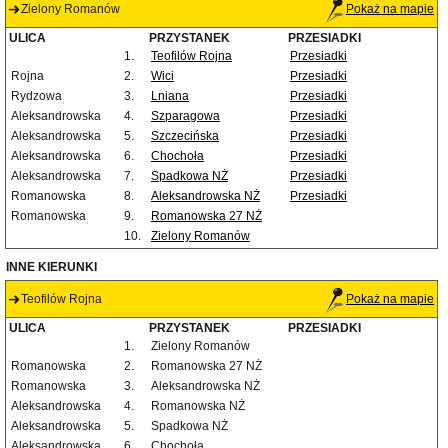
Zielony Romanów
Pokaż na mapie
ULICA
PRZYSTANEK
PRZESIADKI
1.
Teofilów Rojna
Przesiadki
Rojna
2.
Wici
Przesiadki
Rydzowa
3.
Lniana
Przesiadki
Aleksandrowska
4.
Szparagowa
Przesiadki
Aleksandrowska
5.
Szczecińska
Przesiadki
Aleksandrowska
6.
Chochoła
Przesiadki
Aleksandrowska
7.
Spadkowa NŻ
Przesiadki
Romanowska
8.
Aleksandrowska NŻ
Przesiadki
Romanowska
9.
Romanowska 27 NŻ
10.
Zielony Romanów
INNE KIERUNKI
Teofilów Rojna
Pokaż na mapie
ULICA
PRZYSTANEK
PRZESIADKI
1.
Zielony Romanów
Romanowska
2.
Romanowska 27 NŻ
Romanowska
3.
Aleksandrowska NŻ
Aleksandrowska
4.
Romanowska NŻ
Aleksandrowska
5.
Spadkowa NŻ
Aleksandrowska
6.
Chochoła