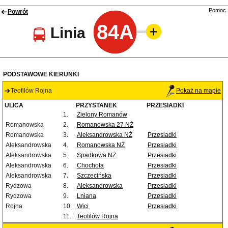
Pomoc
Powrót
84A
Linia
PODSTAWOWE KIERUNKI
Teofilów Rojna
Pokaż na mapie
ULICA
PRZYSTANEK
PRZESIADKI
1.
Zielony Romanów
Romanowska
2.
Romanowska 27 NŻ
Romanowska
3.
Aleksandrowska NŻ
Przesiadki
Aleksandrowska
4.
Romanowska NŻ
Przesiadki
Aleksandrowska
5.
Spadkowa NŻ
Przesiadki
Aleksandrowska
6.
Chochoła
Przesiadki
Aleksandrowska
7.
Szczecińska
Przesiadki
Rydzowa
8.
Aleksandrowska
Przesiadki
Rydzowa
9.
Lniana
Przesiadki
Rojna
10.
Wici
Przesiadki
11.
Teofilów Rojna