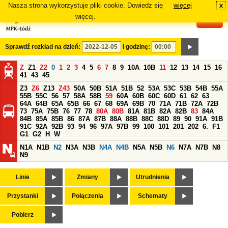
Nasza strona wykorzystuje pliki cookie. Dowiedz się
więcej
x
#
więcej.
Sprawdź rozkład na dzień:
i godzinę:
Z
Z1
Z2
0
1
2
3
4
5
6
7
8
9
10A
10B
11
12
13
14
15
16
41
43
45
Z3
Z6
Z13
Z43
50A
50B
51A
51B
52
53A
53C
53B
54B
55A
55B
55C
56
57
58A
58B
59
60A
60B
60C
60D
61
62
63
64A
64B
65A
65B
66
67
68
69A
69B
70
71A
71B
72A
72B
73
75A
75B
76
77
78
80A
80B
81A
81B
82A
82B
83
84A
84B
85A
85B
86
87A
87B
88A
88B
88C
88D
89
90
91A
91B
91C
92A
92B
93
94
96
97A
97B
99
100
101
201
202
6.
F1
G1
G2
H
W
N1A
N1B
N2
N3A
N3B
N4A
N4B
N5A
N5B
N6
N7A
N7B
N8
N9
Linie
Zmiany
Utrudnienia
Przystanki
Połączenia
Schematy
Pobierz