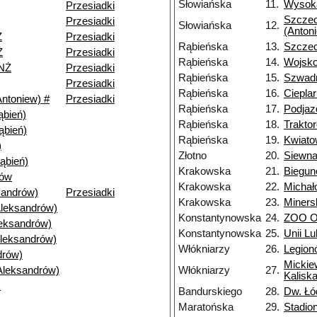
Słowiańska
11.
Wysoka
Przesiadki
Szczec
Przesiadki
Słowiańska
12.
(Anton
Ż
Przesiadki
Rąbieńska
13.
Szczec
Ż
Przesiadki
Rąbieńska
14.
Wojsk
NŻ
Przesiadki
Rąbieńska
15.
Szwad
Przesiadki
Rąbieńska
16.
Ciepla
ntoniew) #
Przesiadki
Rąbieńska
17.
Podja
bień)
Rąbieńska
18.
Trakto
ąbień)
Rąbieńska
19.
Kwiat
)
Złotno
20.
Siewn
ąbień)
Krakowska
21.
Biegu
nów
Krakowska
22.
Michał
andrów)
Przesiadki
Krakowska
23.
Miners
Aleksandrów)
Konstantynowska
24.
ZOO Or
leksandrów)
Konstantynowska
25.
Unii Lu
Aleksandrów)
Włókniarzy
26.
Legion
drów)
Mickie
Aleksandrów)
Włókniarzy
27.
Kaliska
k
Bandurskiego
28.
Dw. Łó
Maratońska
29.
Stadio