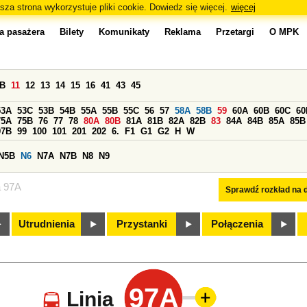
sza strona wykorzystuje pliki cookie. Dowiedz się więcej.
więcej
a pasażera
Bilety
Komunikaty
Reklama
Przetargi
O MPK
0B
11
12
13
14
15
16
41
43
45
53A
53C
53B
54B
55A
55B
55C
56
57
58A
58B
59
60A
60B
60C
60
75A
75B
76
77
78
80A
80B
81A
81B
82A
82B
83
84A
84B
85A
85B
97B
99
100
101
201
202
6.
F1
G1
G2
H
W
N5B
N6
N7A
N7B
N8
N9
a 97A
Sprawdź rozkład na d
Utrudnienia
Przystanki
Połączenia
97A
Linia