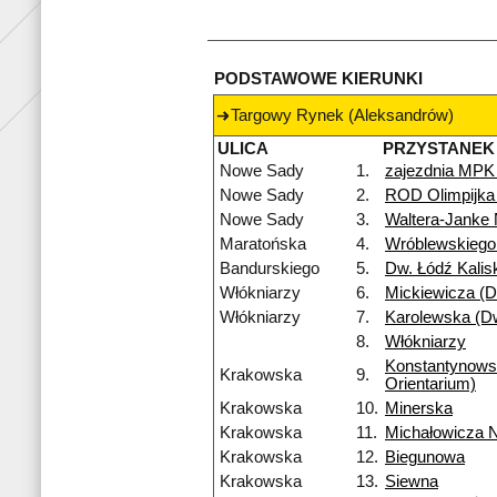
PODSTAWOWE KIERUNKI
Targowy Rynek (Aleksandrów)
ULICA
PRZYSTANEK
Nowe Sady
1.
zajezdnia MPK
Nowe Sady
2.
ROD Olimpijka
Nowe Sady
3.
Waltera-Janke
Maratońska
4.
Wróblewskiego
Bandurskiego
5.
Dw. Łódź Kalis
Włókniarzy
6.
Mickiewicza (Dw
Włókniarzy
7.
Karolewska (Dw
8.
Włókniarzy
Konstantynow
Krakowska
9.
Orientarium)
Krakowska
10.
Minerska
Krakowska
11.
Michałowicza 
Krakowska
12.
Biegunowa
Krakowska
13.
Siewna