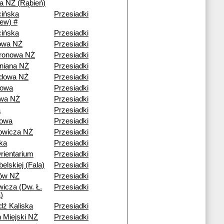
 NŻ (Rąbień)
ińska
Przesiadki
iew) #
ińska
Przesiadki
owa NŻ
Przesiadki
ronowa NŻ
Przesiadki
rniana NŻ
Przesiadki
zdowa NŻ
Przesiadki
rowa
Przesiadki
owa NŻ
Przesiadki
a
Przesiadki
nowa
Przesiadki
owicza NŻ
Przesiadki
ka
Przesiadki
ientarium
Przesiadki
belskiej (Fala)
Przesiadki
ów NŻ
Przesiadki
wicza (Dw. Ł.
Przesiadki
)
dź Kaliska
Przesiadki
n Miejski NŻ
Przesiadki