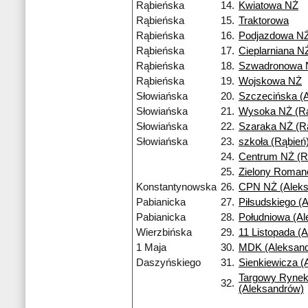
Rąbieńska
14.
Kwiatowa NŻ
Rąbieńska
15.
Traktorowa
Rąbieńska
16.
Podjazdowa N
Rąbieńska
17.
Cieplarniana N
Rąbieńska
18.
Szwadronowa 
Rąbieńska
19.
Wojskowa NŻ
Słowiańska
20.
Szczecińska (A
Słowiańska
21.
Wysoka NŻ (Rą
Słowiańska
22.
Szaraka NŻ (R
Słowiańska
23.
szkoła (Rąbień
24.
Centrum NŻ (R
25.
Zielony Roma
Konstantynowska
26.
CPN NŻ (Aleks
Pabianicka
27.
Piłsudskiego (
Pabianicka
28.
Południowa (A
Wierzbińska
29.
11 Listopada (
1 Maja
30.
MDK (Aleksan
Daszyńskiego
31.
Sienkiewicza (
Targowy Ryne
32.
(Aleksandrów)