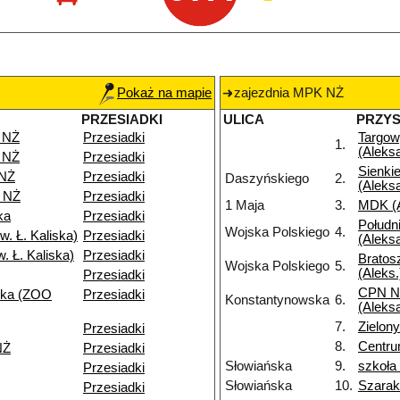
Pokaż na mapie
zajezdnia MPK NŻ
PRZESIADKI
ULICA
PRZY
 NŻ
Przesiadki
Targo
1.
(Aleks
 NŻ
Przesiadki
Sienki
 NŻ
Przesiadki
Daszyńskiego
2.
(Aleks
 NŻ
Przesiadki
1 Maja
3.
MDK (A
ka
Przesiadki
Połudn
Wojska Polskiego
4.
. Ł. Kaliska)
Przesiadki
(Aleks
. Ł. Kaliska)
Przesiadki
Bratos
Wojska Polskiego
5.
(Aleks.
Przesiadki
CPN N
ska (ZOO
Przesiadki
Konstantynowska
6.
(Aleks
7.
Zielo
Przesiadki
8.
Centru
NŻ
Przesiadki
Słowiańska
9.
szkoła
Przesiadki
Słowiańska
10.
Szarak
Przesiadki