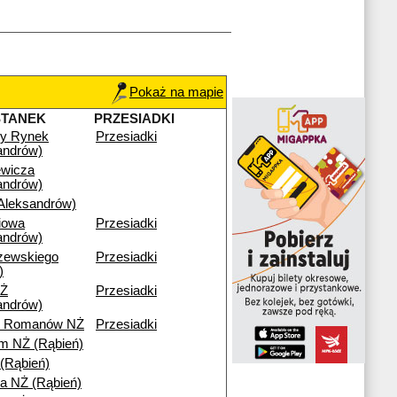
Pokaż na mapie
STANEK
PRZESIADKI
wy Rynek
Przesiadki
andrów)
ewicza
andrów)
leksandrów)
iowa
Przesiadki
andrów)
zewskiego
Przesiadki
)
Ż
Przesiadki
andrów)
ny Romanów NŻ
Przesiadki
m NŻ (Rąbień)
 (Rąbień)
a NŻ (Rąbień)