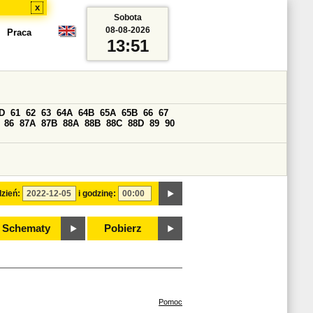
x
Sobota
08-08-2026
Praca
13:51
D
61
62
63
64A
64B
65A
65B
66
67
86
87A
87B
88A
88B
88C
88D
89
90
zień:
i godzinę:
Schematy
Pobierz
Pomoc