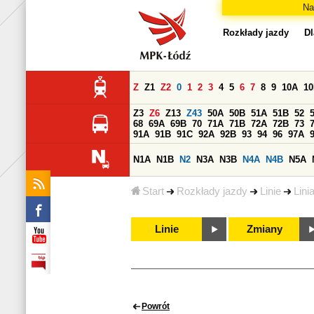
Na
Rozkłady jazdy
Dl
Z
Z1
Z2
0
1
2
3
4
5
6
7
8
9
10A
1
Z3
Z6
Z13
Z43
50A
50B
51A
51B
52
68
69A
69B
70
71A
71B
72A
72B
73
91A
91B
91C
92A
92B
93
94
96
97A
N1A
N1B
N2
N3A
N3B
N4A
N4B
N5A
Start
Rozkłady jazdy
Linie
Lini
Linie
Zmiany
Powrót