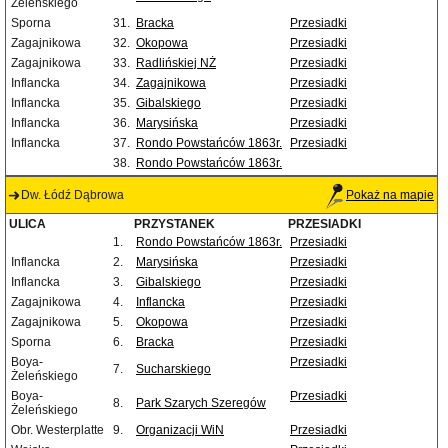
Żeleńskiego
Sporna
31.
Bracka
Przesiadki
Zagajnikowa
32.
Okopowa
Przesiadki
Zagajnikowa
33.
Radlińskiej NŻ
Przesiadki
Inflancka
34.
Zagajnikowa
Przesiadki
Inflancka
35.
Gibalskiego
Przesiadki
Inflancka
36.
Marysińska
Przesiadki
Inflancka
37.
Rondo Powstańców 1863r.
Przesiadki
38.
Rondo Powstańców 1863r.
Dw. Łódź Dąbrowa
Pokaż na mapie
ULICA
PRZYSTANEK
PRZESIADKI
1.
Rondo Powstańców 1863r.
Przesiadki
Inflancka
2.
Marysińska
Przesiadki
Inflancka
3.
Gibalskiego
Przesiadki
Zagajnikowa
4.
Inflancka
Przesiadki
Zagajnikowa
5.
Okopowa
Przesiadki
Sporna
6.
Bracka
Przesiadki
Boya-
Przesiadki
7.
Sucharskiego
Żeleńskiego
Boya-
Przesiadki
8.
Park Szarych Szeregów
Żeleńskiego
Obr. Westerplatte
9.
Organizacji WiN
Przesiadki