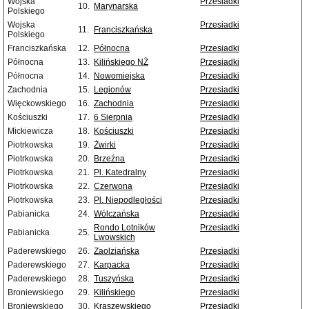
Wojska
Przesiadki
10.
Marynarska
Polskiego
Wojska
Przesiadki
11.
Franciszkańska
Polskiego
Franciszkańska
12.
Północna
Przesiadki
Północna
13.
Kilińskiego NŻ
Przesiadki
Północna
14.
Nowomiejska
Przesiadki
Zachodnia
15.
Legionów
Przesiadki
Więckowskiego
16.
Zachodnia
Przesiadki
Kościuszki
17.
6 Sierpnia
Przesiadki
Mickiewicza
18.
Kościuszki
Przesiadki
Piotrkowska
19.
Żwirki
Przesiadki
Piotrkowska
20.
Brzeźna
Przesiadki
Piotrkowska
21.
Pl. Katedralny
Przesiadki
Piotrkowska
22.
Czerwona
Przesiadki
Piotrkowska
23.
Pl. Niepodległości
Przesiadki
Pabianicka
24.
Wólczańska
Przesiadki
Rondo Lotników
Przesiadki
Pabianicka
25.
Lwowskich
Paderewskiego
26.
Zaolziańska
Przesiadki
Paderewskiego
27.
Karpacka
Przesiadki
Paderewskiego
28.
Tuszyńska
Przesiadki
Broniewskiego
29.
Kilińskiego
Przesiadki
Broniewskiego
30.
Kraszewskiego
Przesiadki