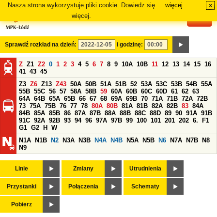
Nasza strona wykorzystuje pliki cookie. Dowiedz się
więcej
x
#
więcej.
Sprawdź rozkład na dzień:
i godzinę:
Z
Z1
Z2
0
1
2
3
4
5
6
7
8
9
10A
10B
11
12
13
14
15
16
41
43
45
Z3
Z6
Z13
Z43
50A
50B
51A
51B
52
53A
53C
53B
54B
55A
55B
55C
56
57
58A
58B
59
60A
60B
60C
60D
61
62
63
64A
64B
65A
65B
66
67
68
69A
69B
70
71A
71B
72A
72B
73
75A
75B
76
77
78
80A
80B
81A
81B
82A
82B
83
84A
84B
85A
85B
86
87A
87B
88A
88B
88C
88D
89
90
91A
91B
91C
92A
92B
93
94
96
97A
97B
99
100
101
201
202
6.
F1
G1
G2
H
W
N1A
N1B
N2
N3A
N3B
N4A
N4B
N5A
N5B
N6
N7A
N7B
N8
N9
Linie
Zmiany
Utrudnienia
Przystanki
Połączenia
Schematy
Pobierz