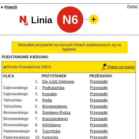
Pomoc
Powrót
N6
Linia
Wszystkie przystanki na nocnych liniach autobusowych są na
żądanie.
PODSTAWOWE KIERUNKI
Rondo Powstańców 1863r.
Pokaż na mapie
ULICA
PRZYSTANEK
PRZESIADKI
1.
Dw. Łódź Dąbrowa
Przesiadki
Dąbrowskiego
2.
Podhalańska
Przesiadki
Dąbrowskiego
3.
Kossaka
Przesiadki
Tatrzańska
4.
Rydla
Przesiadki
Tatrzańska
5.
Broniewskiego
Przesiadki
Broniewskiego
6.
Śmigłego-Rydza
Przesiadki
Broniewskiego
7.
Kraszewskiego
Przesiadki
Broniewskiego
8.
Kilińskiego
Przesiadki
Paderewskiego
9.
Tuszyńska
Przesiadki
Paderewskiego
10.
Karpacka
Przesiadki