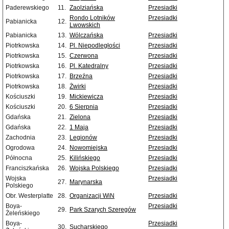
Paderewskiego
11.
Zaolziańska
Przesiadki
Rondo Lotników
Przesiadki
Pabianicka
12.
Lwowskich
Pabianicka
13.
Wólczańska
Przesiadki
Piotrkowska
14.
Pl. Niepodległości
Przesiadki
Piotrkowska
15.
Czerwona
Przesiadki
Piotrkowska
16.
Pl. Katedralny
Przesiadki
Piotrkowska
17.
Brzeźna
Przesiadki
Piotrkowska
18.
Żwirki
Przesiadki
Kościuszki
19.
Mickiewicza
Przesiadki
Kościuszki
20.
6 Sierpnia
Przesiadki
Gdańska
21.
Zielona
Przesiadki
Gdańska
22.
1 Maja
Przesiadki
Zachodnia
23.
Legionów
Przesiadki
Ogrodowa
24.
Nowomiejska
Przesiadki
Północna
25.
Kilińskiego
Przesiadki
Franciszkańska
26.
Wojska Polskiego
Przesiadki
Wojska
Przesiadki
27.
Marynarska
Polskiego
Obr. Westerplatte
28.
Organizacji WiN
Przesiadki
Boya-
Przesiadki
29.
Park Szarych Szeregów
Żeleńskiego
Boya-
Przesiadki
30.
Sucharskiego