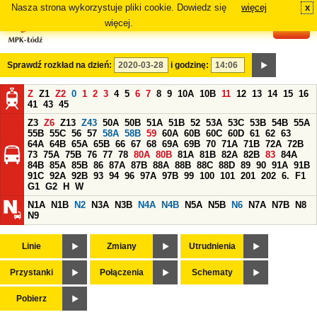
Nasza strona wykorzystuje pliki cookie. Dowiedz się
więcej
x
#
więcej.
Sprawdź rozkład na dzień:
i godzinę:
Z
Z1
Z2
0
1
2
3
4
5
6
7
8
9
10A
10B
11
12
13
14
15
16
41
43
45
Z3
Z6
Z13
Z43
50A
50B
51A
51B
52
53A
53C
53B
54B
55A
55B
55C
56
57
58A
58B
59
60A
60B
60C
60D
61
62
63
64A
64B
65A
65B
66
67
68
69A
69B
70
71A
71B
72A
72B
73
75A
75B
76
77
78
80A
80B
81A
81B
82A
82B
83
84A
84B
85A
85B
86
87A
87B
88A
88B
88C
88D
89
90
91A
91B
91C
92A
92B
93
94
96
97A
97B
99
100
101
201
202
6.
F1
G1
G2
H
W
N1A
N1B
N2
N3A
N3B
N4A
N4B
N5A
N5B
N6
N7A
N7B
N8
N9
Linie
Zmiany
Utrudnienia
Przystanki
Połączenia
Schematy
Pobierz