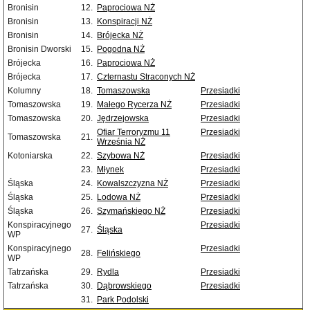
Bronisin
12.
Paprociowa NŻ
Bronisin
13.
Konspiracji NŻ
Bronisin
14.
Brójecka NŻ
Bronisin Dworski
15.
Pogodna NŻ
Brójecka
16.
Paprociowa NŻ
Brójecka
17.
Czternastu Straconych NŻ
Kolumny
18.
Tomaszowska
Przesiadki
Tomaszowska
19.
Małego Rycerza NŻ
Przesiadki
Tomaszowska
20.
Jędrzejowska
Przesiadki
Ofiar Terroryzmu 11
Przesiadki
Tomaszowska
21.
Września NŻ
Kotoniarska
22.
Szybowa NŻ
Przesiadki
23.
Młynek
Przesiadki
Śląska
24.
Kowalszczyzna NŻ
Przesiadki
Śląska
25.
Lodowa NŻ
Przesiadki
Śląska
26.
Szymańskiego NŻ
Przesiadki
Konspiracyjnego
Przesiadki
27.
Śląska
WP
Konspiracyjnego
Przesiadki
28.
Felińskiego
WP
Tatrzańska
29.
Rydla
Przesiadki
Tatrzańska
30.
Dąbrowskiego
Przesiadki
31.
Park Podolski