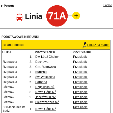
Pomoc
Powrót
71A
Linia
PODSTAWOWE KIERUNKI
Park Podolski
Pokaż na mapie
ULICA
PRZYSTANEK
PRZESIADKI
1.
Dw. Łódź Chojny
Przesiadki
Rzgowska
2.
Dachowa
Przesiadki
Rzgowska
3.
Cm. Rzgowska
Przesiadki
Rzgowska
4.
Kurczaki
Przesiadki
Rzgowska
5.
Św. Wojciecha
Przesiadki
Rzgowska
6.
Paradna
Przesiadki
Józefów
7.
Rzgowska NŻ
Przesiadki
Józefów
8.
Nowe Górki NŻ
Przesiadki
Józefów
9.
Józefów 60 NŻ
Przesiadki
Józefów
10.
Bieszczadzka NŻ
Przesiadki
600-lecia miasta
Przesiadki
11.
Nowe Górki NŻ
Łodzi