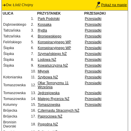
Dw. Łódź Chojny
Pokaż na mapie
ULICA
PRZYSTANEK
PRZESIADKI
1.
Park Podolski
Przesiadki
Dąbrowskiego
2.
Kossaka
Przesiadki
Tatrzańska
3.
Rydla
Przesiadki
Tatrzańska
4.
Broniewskiego
Przesiadki
Felińskiego
5.
Konspiracyjnego WP
Przesiadki
Śląska
6.
Konspiracyjnego WP
Przesiadki
Śląska
7.
Szymańskiego NŻ
Przesiadki
Śląska
8.
Lodowa NŻ
Przesiadki
Śląska
9.
Kowalszczyzna NŻ
Przesiadki
10.
Młynek
Przesiadki
Kotoniarska
11.
Szybowa NŻ
Przesiadki
Ofiar Terroryzmu 11
Przesiadki
Tomaszowska
12.
Września
Tomaszowska
13.
Jędrzejowska
Przesiadki
Tomaszowska
14.
Małego Rycerza NŻ
Przesiadki
Kolumny
15.
Tomaszowska
Przesiadki
Brójecka
16.
Czternastu Straconych NŻ
Brójecka
17.
Paprociowa NŻ
Bronisin
18.
Pogodna NŻ
Dworski