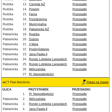
Rudzka
13.
Cienista NŻ
Przesiadki
Rudzka
14.
Popioły
Przesiadki
Rudzka
15.
Farna
Przesiadki
Rudzka
16.
Przestrzenna
Przesiadki
Rudzka
17.
Municypalna
Przesiadki
Rudzka
18.
Pabianicka NŻ
Przesiadki
Pabianicka
19.
Rudzka
Przesiadki
Pabianicka
20.
Dubois
Przesiadki
Pabianicka
21.
3 Maja
Przesiadki
Pabianicka
22.
Prądzyńskiego
Przesiadki
Pabianicka
23.
Jana Pawła II
Przesiadki
Pabianicka
24.
Rondo Lotników Lwowskich
Przesiadki
Pabianicka
25.
Rondo Lotników Lwowskich
Przesiadki
Pabianicka
26.
Wólczańska
Przesiadki
27.
Pl. Niepodległości
CT Ptak Mandoria
Pokaż na mapie
ULICA
PRZYSTANEK
PRZESIADKI
1.
Pl. Niepodległości
Przesiadki
Pabianicka
2.
Wólczańska
Przesiadki
Pabianicka
3.
Rondo Lotników Lwowskich
Przesiadki
Pabianicka
4.
Jana Pawła II
Przesiadki