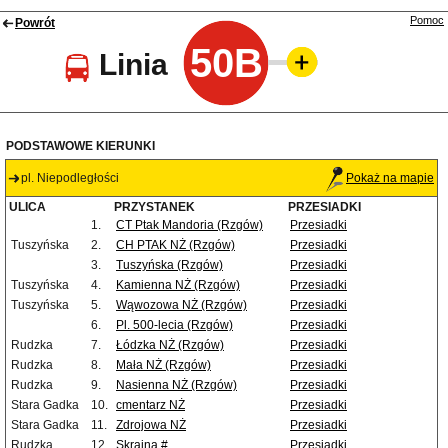
Pomoc
Powrót
50B
Linia
PODSTAWOWE KIERUNKI
pl. Niepodległości
Pokaż na mapie
ULICA
PRZYSTANEK
PRZESIADKI
1.
CT Ptak Mandoria (Rzgów)
Przesiadki
Tuszyńska
2.
CH PTAK NŻ (Rzgów)
Przesiadki
3.
Tuszyńska (Rzgów)
Przesiadki
Tuszyńska
4.
Kamienna NŻ (Rzgów)
Przesiadki
Tuszyńska
5.
Wąwozowa NŻ (Rzgów)
Przesiadki
6.
Pl. 500-lecia (Rzgów)
Przesiadki
Rudzka
7.
Łódzka NŻ (Rzgów)
Przesiadki
Rudzka
8.
Mała NŻ (Rzgów)
Przesiadki
Rudzka
9.
Nasienna NŻ (Rzgów)
Przesiadki
Stara Gadka
10.
cmentarz NŻ
Przesiadki
Stara Gadka
11.
Zdrojowa NŻ
Przesiadki
Rudzka
12.
Skrajna #
Przesiadki