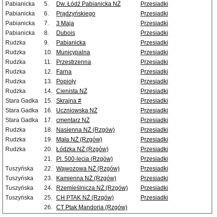
Pabianicka
5.
Dw. Łódź Pabianicka NŻ
Przesiadki
Pabianicka
6.
Prądzyńskiego
Przesiadki
Pabianicka
7.
3 Maja
Przesiadki
Pabianicka
8.
Dubois
Przesiadki
Rudzka
9.
Pabianicka
Przesiadki
Rudzka
10.
Municypalna
Przesiadki
Rudzka
11.
Przestrzenna
Przesiadki
Rudzka
12.
Farna
Przesiadki
Rudzka
13.
Popioły
Przesiadki
Rudzka
14.
Cienista NŻ
Przesiadki
Stara Gadka
15.
Skrajna #
Przesiadki
Stara Gadka
16.
Uczniowska NŻ
Przesiadki
Stara Gadka
17.
cmentarz NŻ
Przesiadki
Rudzka
18.
Nasienna NŻ (Rzgów)
Przesiadki
Rudzka
19.
Mała NŻ (Rzgów)
Przesiadki
Rudzka
20.
Łódzka NŻ (Rzgów)
Przesiadki
21.
Pl. 500-lecia (Rzgów)
Przesiadki
Tuszyńska
22.
Wąwozowa NŻ (Rzgów)
Przesiadki
Tuszyńska
23.
Kamienna NŻ (Rzgów)
Przesiadki
Tuszyńska
24.
Rzemieślnicza NŻ (Rzgów)
Przesiadki
Tuszyńska
25.
CH PTAK NŻ (Rzgów)
Przesiadki
26.
CT Ptak Mandoria (Rzgów)