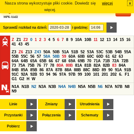
Nasza strona wykorzystuje pliki cookie. Dowiedz się
więcej
x
#
więcej.
Sprawdź rozkład na dzień:
i godzinę:
Z
Z1
Z2
0
1
2
3
4
5
6
7
8
9
10A
10B
11
12
13
14
15
16
41
43
45
Z3
Z6
Z13
Z43
50A
50B
51A
51B
52
53A
53C
53B
54B
55A
55B
55C
56
57
58A
58B
59
60A
60B
60C
60D
61
62
63
64A
64B
65A
65B
66
67
68
69A
69B
70
71A
71B
72A
72B
73
75A
75B
76
77
78
80A
80B
81A
81B
82A
82B
83
84A
84B
85A
85B
86
87A
87B
88A
88B
88C
88D
89
90
91A
91B
91C
92A
92B
93
94
96
97A
97B
99
100
101
201
202
6.
F1
G1
G2
H
W
N1A
N1B
N2
N3A
N3B
N4A
N4B
N5A
N5B
N6
N7A
N7B
N8
N9
Linie
Zmiany
Utrudnienia
Przystanki
Połączenia
Schematy
Pobierz