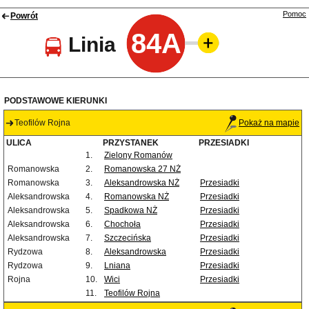
Pomoc
Powrót
84A
Linia
PODSTAWOWE KIERUNKI
Teofilów Rojna
Pokaż na mapie
ULICA
PRZYSTANEK
PRZESIADKI
1.
Zielony Romanów
Romanowska
2.
Romanowska 27 NŻ
Romanowska
3.
Aleksandrowska NŻ
Przesiadki
Aleksandrowska
4.
Romanowska NŻ
Przesiadki
Aleksandrowska
5.
Spadkowa NŻ
Przesiadki
Aleksandrowska
6.
Chochoła
Przesiadki
Aleksandrowska
7.
Szczecińska
Przesiadki
Rydzowa
8.
Aleksandrowska
Przesiadki
Rydzowa
9.
Lniana
Przesiadki
Rojna
10.
Wici
Przesiadki
11.
Teofilów Rojna