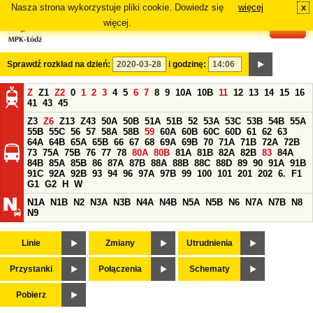
Nasza strona wykorzystuje pliki cookie. Dowiedz się
więcej
x
#
więcej.
Sprawdź rozkład na dzień:
i godzinę:
Z
Z1
Z2
0
1
2
3
4
5
6
7
8
9
10A
10B
11
12
13
14
15
16
41
43
45
Z3
Z6
Z13
Z43
50A
50B
51A
51B
52
53A
53C
53B
54B
55A
55B
55C
56
57
58A
58B
59
60A
60B
60C
60D
61
62
63
64A
64B
65A
65B
66
67
68
69A
69B
70
71A
71B
72A
72B
73
75A
75B
76
77
78
80A
80B
81A
81B
82A
82B
83
84A
84B
85A
85B
86
87A
87B
88A
88B
88C
88D
89
90
91A
91B
91C
92A
92B
93
94
96
97A
97B
99
100
101
201
202
6.
F1
G1
G2
H
W
N1A
N1B
N2
N3A
N3B
N4A
N4B
N5A
N5B
N6
N7A
N7B
N8
N9
Linie
Zmiany
Utrudnienia
Przystanki
Połączenia
Schematy
Pobierz