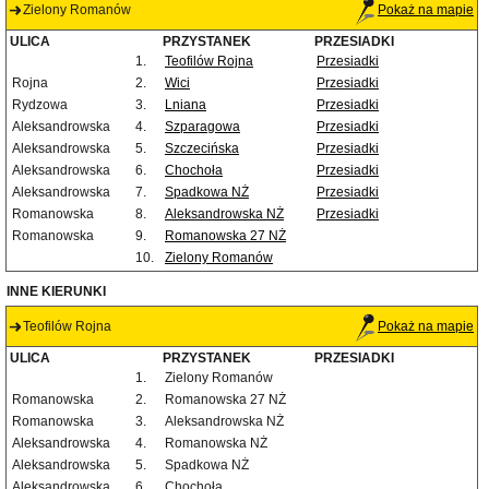
Zielony Romanów
Pokaż na mapie
ULICA
PRZYSTANEK
PRZESIADKI
1.
Teofilów Rojna
Przesiadki
Rojna
2.
Wici
Przesiadki
Rydzowa
3.
Lniana
Przesiadki
Aleksandrowska
4.
Szparagowa
Przesiadki
Aleksandrowska
5.
Szczecińska
Przesiadki
Aleksandrowska
6.
Chochoła
Przesiadki
Aleksandrowska
7.
Spadkowa NŻ
Przesiadki
Romanowska
8.
Aleksandrowska NŻ
Przesiadki
Romanowska
9.
Romanowska 27 NŻ
10.
Zielony Romanów
INNE KIERUNKI
Teofilów Rojna
Pokaż na mapie
ULICA
PRZYSTANEK
PRZESIADKI
1.
Zielony Romanów
Romanowska
2.
Romanowska 27 NŻ
Romanowska
3.
Aleksandrowska NŻ
Aleksandrowska
4.
Romanowska NŻ
Aleksandrowska
5.
Spadkowa NŻ
Aleksandrowska
6.
Chochoła