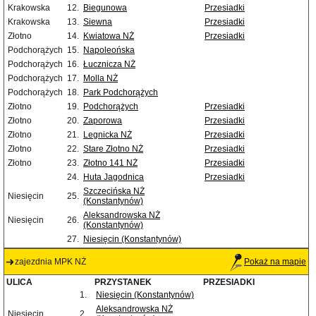
Krakowska
12.
Biegunowa
Przesiadki
Krakowska
13.
Siewna
Przesiadki
Złotno
14.
Kwiatowa NŻ
Przesiadki
Podchorążych
15.
Napoleońska
Podchorążych
16.
Łucznicza NŻ
Podchorążych
17.
Molla NŻ
Podchorążych
18.
Park Podchorążych
Złotno
19.
Podchorążych
Przesiadki
Złotno
20.
Zaporowa
Przesiadki
Złotno
21.
Legnicka NŻ
Przesiadki
Złotno
22.
Stare Złotno NŻ
Przesiadki
Złotno
23.
Złotno 141 NŻ
Przesiadki
24.
Huta Jagodnica
Przesiadki
Szczecińska NŻ
Niesięcin
25.
(Konstantynów)
Aleksandrowska NŻ
Niesięcin
26.
(Konstantynów)
27.
Niesięcin (Konstantynów)
zajezdnia MPK NŻ
Pokaż na mapie
ULICA
PRZYSTANEK
PRZESIADKI
1.
Niesięcin (Konstantynów)
Aleksandrowska NŻ
Niesięcin
2.