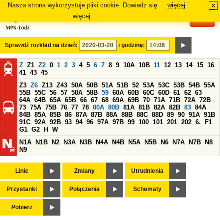
Nasza strona wykorzystuje pliki cookie. Dowiedz się
więcej
x
#
więcej.
Sprawdź rozkład na dzień:
i godzinę:
Z
Z1
Z2
0
1
2
3
4
5
6
7
8
9
10A
10B
11
12
13
14
15
16
41
43
45
Z3
Z6
Z13
Z43
50A
50B
51A
51B
52
53A
53C
53B
54B
55A
55B
55C
56
57
58A
58B
59
60A
60B
60C
60D
61
62
63
64A
64B
65A
65B
66
67
68
69A
69B
70
71A
71B
72A
72B
73
75A
75B
76
77
78
80A
80B
81A
81B
82A
82B
83
84A
84B
85A
85B
86
87A
87B
88A
88B
88C
88D
89
90
91A
91B
91C
92A
92B
93
94
96
97A
97B
99
100
101
201
202
6.
F1
G1
G2
H
W
N1A
N1B
N2
N3A
N3B
N4A
N4B
N5A
N5B
N6
N7A
N7B
N8
N9
Linie
Zmiany
Utrudnienia
Przystanki
Połączenia
Schematy
Pobierz