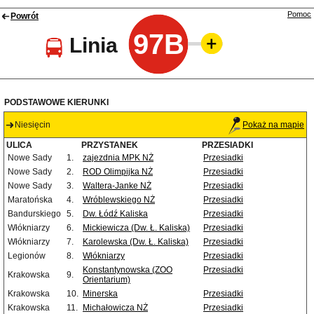
Pomoc
Powrót
97B
Linia
PODSTAWOWE KIERUNKI
Niesięcin
Pokaż na mapie
ULICA
PRZYSTANEK
PRZESIADKI
Nowe Sady
1.
zajezdnia MPK NŻ
Przesiadki
Nowe Sady
2.
ROD Olimpijka NŻ
Przesiadki
Nowe Sady
3.
Waltera-Janke NŻ
Przesiadki
Maratońska
4.
Wróblewskiego NŻ
Przesiadki
Bandurskiego
5.
Dw. Łódź Kaliska
Przesiadki
Włókniarzy
6.
Mickiewicza (Dw. Ł. Kaliska)
Przesiadki
Włókniarzy
7.
Karolewska (Dw. Ł. Kaliska)
Przesiadki
Legionów
8.
Włókniarzy
Przesiadki
Konstantynowska (ZOO
Przesiadki
Krakowska
9.
Orientarium)
Krakowska
10.
Minerska
Przesiadki
Krakowska
11.
Michałowicza NŻ
Przesiadki