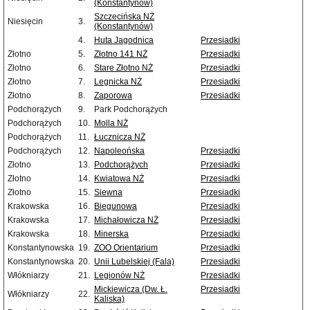
(Konstantynów)
Szczecińska NŻ
Niesięcin
3.
(Konstantynów)
4.
Huta Jagodnica
Przesiadki
Złotno
5.
Złotno 141 NŻ
Przesiadki
Złotno
6.
Stare Złotno NŻ
Przesiadki
Złotno
7.
Legnicka NŻ
Przesiadki
Złotno
8.
Zaporowa
Przesiadki
Podchorążych
9.
Park Podchorążych
Podchorążych
10.
Molla NŻ
Podchorążych
11.
Łucznicza NŻ
Podchorążych
12.
Napoleońska
Przesiadki
Złotno
13.
Podchorążych
Przesiadki
Złotno
14.
Kwiatowa NŻ
Przesiadki
Złotno
15.
Siewna
Przesiadki
Krakowska
16.
Biegunowa
Przesiadki
Krakowska
17.
Michałowicza NŻ
Przesiadki
Krakowska
18.
Minerska
Przesiadki
Konstantynowska
19.
ZOO Orientarium
Przesiadki
Konstantynowska
20.
Unii Lubelskiej (Fala)
Przesiadki
Włókniarzy
21.
Legionów NŻ
Przesiadki
Mickiewicza (Dw. Ł.
Przesiadki
Włókniarzy
22.
Kaliska)