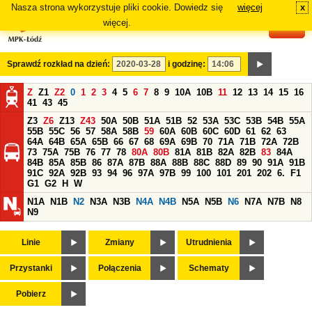
Nasza strona wykorzystuje pliki cookie. Dowiedz się
więcej
x
#
więcej.
Sprawdź rozkład na dzień:
i godzinę:
Z
Z1
Z2
0
1
2
3
4
5
6
7
8
9
10A
10B
11
12
13
14
15
16
41
43
45
Z3
Z6
Z13
Z43
50A
50B
51A
51B
52
53A
53C
53B
54B
55A
55B
55C
56
57
58A
58B
59
60A
60B
60C
60D
61
62
63
64A
64B
65A
65B
66
67
68
69A
69B
70
71A
71B
72A
72B
73
75A
75B
76
77
78
80A
80B
81A
81B
82A
82B
83
84A
84B
85A
85B
86
87A
87B
88A
88B
88C
88D
89
90
91A
91B
91C
92A
92B
93
94
96
97A
97B
99
100
101
201
202
6.
F1
G1
G2
H
W
N1A
N1B
N2
N3A
N3B
N4A
N4B
N5A
N5B
N6
N7A
N7B
N8
N9
Linie
Zmiany
Utrudnienia
Przystanki
Połączenia
Schematy
Pobierz