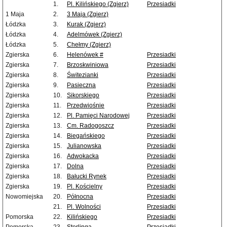
1.
Pl. Kilińskiego (Zgierz)
Przesiadki
1 Maja
2.
3 Maja (Zgierz)
Łódzka
3.
Kurak (Zgierz)
Łódzka
4.
Adelmówek (Zgierz)
Łódzka
5.
Chełmy (Zgierz)
Zgierska
6.
Helenówek #
Przesiadki
Zgierska
7.
Brzoskwiniowa
Przesiadki
Zgierska
8.
Świtezianki
Przesiadki
Zgierska
9.
Pasieczna
Przesiadki
Zgierska
10.
Sikorskiego
Przesiadki
Zgierska
11.
Przedwiośnie
Przesiadki
Zgierska
12.
Pl. Pamięci Narodowej
Przesiadki
Zgierska
13.
Cm. Radogoszcz
Przesiadki
Zgierska
14.
Biegańskiego
Przesiadki
Zgierska
15.
Julianowska
Przesiadki
Zgierska
16.
Adwokacka
Przesiadki
Zgierska
17.
Dolna
Przesiadki
Zgierska
18.
Bałucki Rynek
Przesiadki
Zgierska
19.
Pl. Kościelny
Przesiadki
Nowomiejska
20.
Północna
Przesiadki
21.
Pl. Wolności
Przesiadki
Pomorska
22.
Kilińskiego
Przesiadki