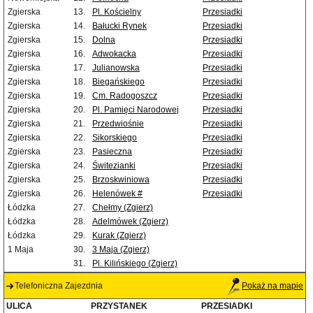
Zgierska
13.
Pl. Kościelny
Przesiadki
Zgierska
14.
Bałucki Rynek
Przesiadki
Zgierska
15.
Dolna
Przesiadki
Zgierska
16.
Adwokacka
Przesiadki
Zgierska
17.
Julianowska
Przesiadki
Zgierska
18.
Biegańskiego
Przesiadki
Zgierska
19.
Cm. Radogoszcz
Przesiadki
Zgierska
20.
Pl. Pamięci Narodowej
Przesiadki
Zgierska
21.
Przedwiośnie
Przesiadki
Zgierska
22.
Sikorskiego
Przesiadki
Zgierska
23.
Pasieczna
Przesiadki
Zgierska
24.
Świtezianki
Przesiadki
Zgierska
25.
Brzoskwiniowa
Przesiadki
Zgierska
26.
Helenówek #
Przesiadki
Łódzka
27.
Chełmy (Zgierz)
Łódzka
28.
Adelmówek (Zgierz)
Łódzka
29.
Kurak (Zgierz)
1 Maja
30.
3 Maja (Zgierz)
31.
Pl. Kilińskiego (Zgierz)
Telefoniczna Zajezdnia
Pokaż na mapie
ULICA
PRZYSTANEK
PRZESIADKI