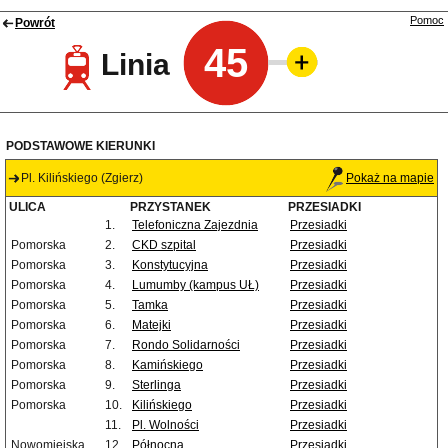
Pomoc
Powrót
45
Linia
PODSTAWOWE KIERUNKI
Pl. Kilińskiego (Zgierz)
Pokaż na mapie
ULICA
PRZYSTANEK
PRZESIADKI
1.
Telefoniczna Zajezdnia
Przesiadki
Pomorska
2.
CKD szpital
Przesiadki
Pomorska
3.
Konstytucyjna
Przesiadki
Pomorska
4.
Lumumby (kampus UŁ)
Przesiadki
Pomorska
5.
Tamka
Przesiadki
Pomorska
6.
Matejki
Przesiadki
Pomorska
7.
Rondo Solidarności
Przesiadki
Pomorska
8.
Kamińskiego
Przesiadki
Pomorska
9.
Sterlinga
Przesiadki
Pomorska
10.
Kilińskiego
Przesiadki
11.
Pl. Wolności
Przesiadki
Nowomiejska
12.
Północna
Przesiadki