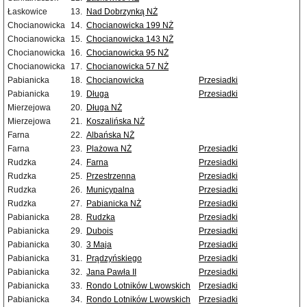
Łaskowice
13.
Nad Dobrzynką NŻ
Chocianowicka
14.
Chocianowicka 199 NŻ
Chocianowicka
15.
Chocianowicka 143 NŻ
Chocianowicka
16.
Chocianowicka 95 NŻ
Chocianowicka
17.
Chocianowicka 57 NŻ
Pabianicka
18.
Chocianowicka
Przesiadki
Pabianicka
19.
Długa
Przesiadki
Mierzejowa
20.
Długa NŻ
Mierzejowa
21.
Koszalińska NŻ
Farna
22.
Albańska NŻ
Farna
23.
Plażowa NŻ
Przesiadki
Rudzka
24.
Farna
Przesiadki
Rudzka
25.
Przestrzenna
Przesiadki
Rudzka
26.
Municypalna
Przesiadki
Rudzka
27.
Pabianicka NŻ
Przesiadki
Pabianicka
28.
Rudzka
Przesiadki
Pabianicka
29.
Dubois
Przesiadki
Pabianicka
30.
3 Maja
Przesiadki
Pabianicka
31.
Prądzyńskiego
Przesiadki
Pabianicka
32.
Jana Pawła II
Przesiadki
Pabianicka
33.
Rondo Lotników Lwowskich
Przesiadki
Pabianicka
34.
Rondo Lotników Lwowskich
Przesiadki