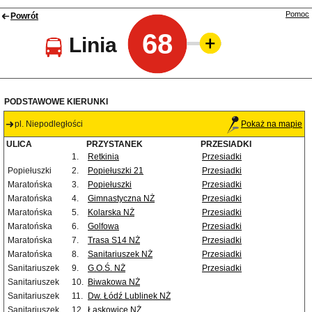
Pomoc
Powrót
68
Linia
PODSTAWOWE KIERUNKI
pl. Niepodległości
Pokaż na mapie
ULICA
PRZYSTANEK
PRZESIADKI
1.
Retkinia
Przesiadki
Popiełuszki
2.
Popiełuszki 21
Przesiadki
Maratońska
3.
Popiełuszki
Przesiadki
Maratońska
4.
Gimnastyczna NŻ
Przesiadki
Maratońska
5.
Kolarska NŻ
Przesiadki
Maratońska
6.
Golfowa
Przesiadki
Maratońska
7.
Trasa S14 NŻ
Przesiadki
Maratońska
8.
Sanitariuszek NŻ
Przesiadki
Sanitariuszek
9.
G.O.Ś. NŻ
Przesiadki
Sanitariuszek
10.
Biwakowa NŻ
Sanitariuszek
11.
Dw. Łódź Lublinek NŻ
Sanitariuszek
12.
Łaskowice NŻ