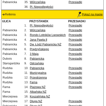
Pabianicka
35.
Wólczańska
Przesiadki
36.
Pl. Niepodległości
Retkinia
Pokaż na mapie
ULICA
PRZYSTANEK
PRZESIADKI
1.
Pl. Niepodległości
Przesiadki
Pabianicka
2.
Wólczańska
Przesiadki
Pabianicka
3.
Rondo Lotników Lwowskich
Przesiadki
Pabianicka
4.
Jana Pawła II
Przesiadki
Pabianicka
5.
Dw. Łódź Pabianicka NŻ
Przesiadki
Pabianicka
6.
Prądzyńskiego
Przesiadki
Pabianicka
7.
3 Maja
Przesiadki
Dubois
8.
Pabianicka
Przesiadki
Starogardzka
9.
Odrzańska
Rudzka
10.
Pabianicka
Przesiadki
Rudzka
11.
Municypalna
Przesiadki
Rudzka
12.
Przestrzenna
Przesiadki
Rudzka
13.
Farna
Przesiadki
Farna
14.
Plażowa NŻ
Przesiadki
Farna
15.
Albańska NŻ
Mierzejowa
16.
Koszalińska NŻ
Mierzejowa
17.
Długa NŻ
Przesiadki