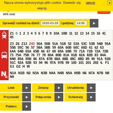
Nasza strona wykorzystuje pliki cookie. Dowiedz się
więcej
x
#
więcej.
Sprawdź rozkład na dzień:
i godzinę:
Z1
0
1
2
3
4
5
6
7
8
9
10A
10B
11
12
13
14
15
16
41
45
Z3
Z6
Z13
Z43
50A
50B
51A
51B
52
53A
53C
53B
54B
55A
55B
55C
56
57
58A
58B
59
60A
60B
60C
60D
61
62
63
64A
64B
65A
65B
66
67
68
69A
69B
70
71A
71B
72A
72B
73
75A
75B
76
77
78
80A
80B
81A
81B
82A
82B
83
84A
84B
85A
85B
86
87A
87B
88A
88B
88C
88D
89
90
91A
91B
91C
92A
92B
93
94
96
97A
97B
99
100
101
201
202
6.
F1
G1
G2
H
W
N1A
N1B
N2
N3A
N3B
N4A
N4B
N5A
N5B
N6
N7A
N7B
N8
N9
Linie
Zmiany
Utrudnienia
Przystanki
Połączenia
Schematy
Pobierz