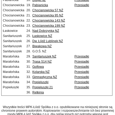
Pabianicka
18.
Długa NŻ
Przesiadki
Chocianowicka
19.
Pabianicka
Przesiadki
Chocianowicka
20.
Chocianowicka 57 NŻ
Chocianowicka
21.
Chocianowicka 95 NŻ
Chocianowicka
22.
Chocianowicka 143 NŻ
Chocianowicka
23.
Chocianowicka 199 NŻ
Łaskowice
24.
Nad Dobrzynką NŻ
Sanitariuszek
25.
Łaskowice NŻ
Sanitariuszek
26.
Dw. Łódź Lublinek NŻ
Sanitariuszek
27.
Biwakowa NŻ
Sanitariuszek
28.
G.O.Ś. NŻ
Maratońska
29.
Sanitariuszek NŻ
Przesiadki
Maratońska
30.
Trasa S14 NŻ
Przesiadki
Maratońska
31.
Golfowa
Przesiadki
Maratońska
32.
Kolarska NŻ
Przesiadki
Maratońska
33.
Gimnastyczna NŻ
Przesiadki
Maratońska
34.
Popiełuszki
Przesiadki
Popiełuszki
35.
Popiełuszki 21
Przesiadki
36.
Retkinia
Wszystkie treści MPK-Łódź Spółka z o.o. opublikowane na niniejszej stronie są
chronione prawem autorskim. Kopiowanie i rozpowszechnianie ich bez pisemnej
zgody MPK-Łódź Spółka z o.o. dla celów innych niż potrzeby własne jest