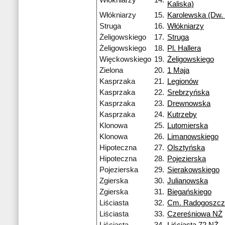
Włókniarzy
14.
Kaliska)
Włókniarzy
15.
Karolewska (Dw. 
Struga
16.
Włókniarzy
Żeligowskiego
17.
Struga
Żeligowskiego
18.
Pl. Hallera
Więckowskiego
19.
Żeligowskiego
Zielona
20.
1 Maja
Kasprzaka
21.
Legionów
Kasprzaka
22.
Srebrzyńska
Kasprzaka
23.
Drewnowska
Kasprzaka
24.
Kutrzeby
Klonowa
25.
Lutomierska
Klonowa
26.
Limanowskiego
Hipoteczna
27.
Olsztyńska
Hipoteczna
28.
Pojezierska
Pojezierska
29.
Sierakowskiego
Zgierska
30.
Julianowska
Zgierska
31.
Biegańskiego
Liściasta
32.
Cm. Radogoszcz
Liściasta
33.
Czereśniowa NŻ