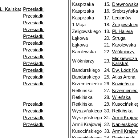
Kasprzaka
15.
Drewnowsk
Ł. Kaliska)
Przesiadki
Kasprzaka
16.
Srebrzyńska
Przesiadki
Kasprzaka
17.
Legionów
Przesiadki
1 Maja
18.
Żeligowskie
Przesiadki
Żeligowskiego
19.
Pl. Hallera
Przesiadki
Łąkowa
20.
Struga
Przesiadki
Łąkowa
21.
Karolewska
Przesiadki
Karolewska
22.
Włókniarzy
Przesiadki
Mickiewicza 
Włókniarzy
23.
Przesiadki
Kaliska)
Przesiadki
Bandurskiego
24.
Dw. Łódź Ka
Przesiadki
Bandurskiego
25.
Atlas Arena
Przesiadki
Krzemieniecka
26.
Kowieńska
Retkińska
27.
Krzemieniec
Retkińska
28.
Wileńska
Przesiadki
Retkińska
29.
Kusocińskie
Przesiadki
Wyszyńskiego
30.
Retkińska
Przesiadki
Wyszyńskiego
31.
Armii Krajow
Przesiadki
Armii Krajowej
32.
Napierskieg
Kusocińskiego
33.
Armii Krajow