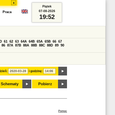
x
Piątek
07-08-2026
Praca
19:52
D
61
62
63
64A
64B
65A
65B
66
67
86
87A
87B
88A
88B
88C
88D
89
90
zień:
i godzinę:
Schematy
Pobierz
Pomoc