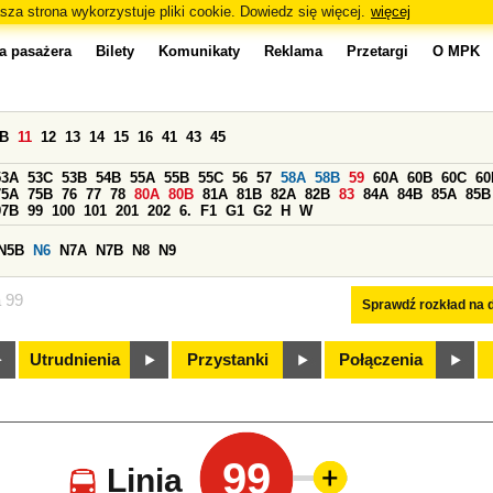
sza strona wykorzystuje pliki cookie. Dowiedz się więcej.
więcej
a pasażera
Bilety
Komunikaty
Reklama
Przetargi
O MPK
0B
11
12
13
14
15
16
41
43
45
53A
53C
53B
54B
55A
55B
55C
56
57
58A
58B
59
60A
60B
60C
60
75A
75B
76
77
78
80A
80B
81A
81B
82A
82B
83
84A
84B
85A
85B
97B
99
100
101
201
202
6.
F1
G1
G2
H
W
N5B
N6
N7A
N7B
N8
N9
a 99
Sprawdź rozkład na d
Utrudnienia
Przystanki
Połączenia
99
Linia