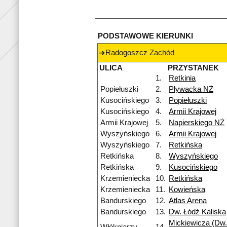
PODSTAWOWE KIERUNKI
Radogoszcz Zachód
ULICA
PRZYSTANEK
1.
Retkinia
Popiełuszki
2.
Pływacka NŻ
Kusocińskiego
3.
Popiełuszki
Kusocińskiego
4.
Armii Krajowej
Armii Krajowej
5.
Napierskiego NŻ
Wyszyńskiego
6.
Armii Krajowej
Wyszyńskiego
7.
Retkińska
Retkińska
8.
Wyszyńskiego
Retkińska
9.
Kusocińskiego
Krzemieniecka
10.
Retkińska
Krzemieniecka
11.
Kowieńska
Bandurskiego
12.
Atlas Arena
Bandurskiego
13.
Dw. Łódź Kaliska
Mickiewicza (Dw.