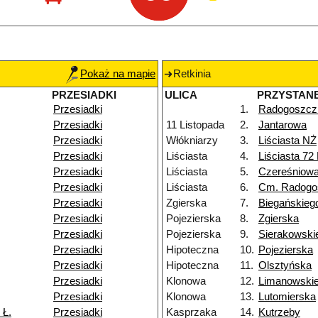
Pokaż na mapie
Retkinia
PRZESIADKI
ULICA
PRZYSTAN
Przesiadki
1.
Radogoszcz
Przesiadki
11 Listopada
2.
Jantarowa
Przesiadki
Włókniarzy
3.
Liściasta NŻ
Przesiadki
Liściasta
4.
Liściasta 72
Przesiadki
Liściasta
5.
Czereśniow
Przesiadki
Liściasta
6.
Cm. Radogo
Przesiadki
Zgierska
7.
Biegańskieg
Przesiadki
Pojezierska
8.
Zgierska
Przesiadki
Pojezierska
9.
Sierakowski
Przesiadki
Hipoteczna
10.
Pojezierska
Przesiadki
Hipoteczna
11.
Olsztyńska
Przesiadki
Klonowa
12.
Limanowski
Przesiadki
Klonowa
13.
Lutomierska
 Ł.
Przesiadki
Kasprzaka
14.
Kutrzeby