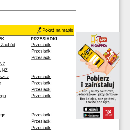
Pokaż na mapie
EK
PRZESIADKI
 Zachód
Przesiadki
Przesiadki
Przesiadki
 NŻ
a NŻ
szcz
Przesiadki
o
Przesiadki
Przesiadki
ego
Przesiadki
ego
Przesiadki
Przesiadki
Przesiadki