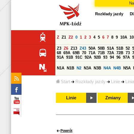
Na
Rozkłady jazdy
Dl
Z
Z1
Z2
0
1
2
3
4
5
6
7
8
9
10A
1
Z3
Z6
Z13
Z43
50A
50B
51A
51B
52
68
69A
69B
70
71A
71B
72A
72B
73
91A
91B
91C
92A
92B
93
94
96
97A
N1A
N1B
N2
N3A
N3B
N4A
N4B
N5A
Start
Rozkłady jazdy
Linie
Lini
Linie
Zmiany
Powrót