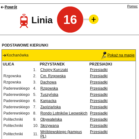
Pomoc
Powrót
16
Linia
PODSTAWOWE KIERUNKI
Kochanówka
Pokaż na mapie
ULICA
PRZYSTANEK
PRZESIADKI
1.
Chojny Kurczaki
Przesiadki
Rzgowska
2.
Cm. Rzgowska
Przesiadki
Rzgowska
3.
Dachowa
Przesiadki
Paderewskiego
4.
Rzgowska
Przesiadki
Paderewskiego
5.
Tuszyńska
Przesiadki
Paderewskiego
6.
Karpacka
Przesiadki
Paderewskiego
7.
Zaolziańska
Przesiadki
Paderewskiego
8.
Rondo Lotników Lwowskich
Przesiadki
Politechniki
9.
Obywatelska
Przesiadki
Politechniki
10.
Skrzywana
Przesiadki
Wróblewskiego (kampus
Przesiadki
Politechniki
11.
PŁ)