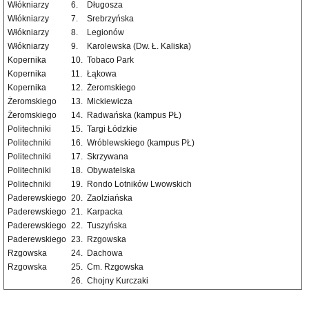
Włókniarzy
6.
Długosza
Włókniarzy
7.
Srebrzyńska
Włókniarzy
8.
Legionów
Włókniarzy
9.
Karolewska (Dw. Ł. Kaliska)
Kopernika
10.
Tobaco Park
Kopernika
11.
Łąkowa
Kopernika
12.
Żeromskiego
Żeromskiego
13.
Mickiewicza
Żeromskiego
14.
Radwańska (kampus PŁ)
Politechniki
15.
Targi Łódzkie
Politechniki
16.
Wróblewskiego (kampus PŁ)
Politechniki
17.
Skrzywana
Politechniki
18.
Obywatelska
Politechniki
19.
Rondo Lotników Lwowskich
Paderewskiego
20.
Zaolziańska
Paderewskiego
21.
Karpacka
Paderewskiego
22.
Tuszyńska
Paderewskiego
23.
Rzgowska
Rzgowska
24.
Dachowa
Rzgowska
25.
Cm. Rzgowska
26.
Chojny Kurczaki