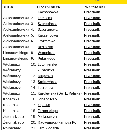
ULICA
PRZYSTANEK
PRZESIADKI
1.
Kochanówka
Przesiadki
Aleksandrowska
2.
Lechicka
Przesiadki
Aleksandrowska
3.
Szczecińska
Przesiadki
Aleksandrowska
4.
Szparagowa
Przesiadki
Aleksandrowska
5.
Kaczeńcowa
Przesiadki
Aleksandrowska
6.
Traktorowa
Przesiadki
Aleksandrowska
7.
Bielicowa
Przesiadki
Limanowskiego
8.
Woronicza
Przesiadki
Limanowskiego
9.
Pułaskiego
Przesiadki
Włókniarzy
10.
Lutomierska
Przesiadki
Włókniarzy
11.
Żubardzka
Przesiadki
Włókniarzy
12.
Długosza
Przesiadki
Włókniarzy
13.
Srebrzyńska
Przesiadki
Włókniarzy
14.
Legionów
Przesiadki
Włókniarzy
15.
Karolewska (Dw. Ł. Kaliska)
Przesiadki
Kopernika
16.
Tobaco Park
Przesiadki
Kopernika
17.
Łąkowa
Przesiadki
Kopernika
18.
Żeromskiego
Przesiadki
Żeromskiego
19.
Mickiewicza
Przesiadki
Żeromskiego
20.
Radwańska (kampus PŁ)
Przesiadki
Politechniki
21.
Targi Łódzkie
Przesiadki