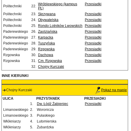
Wróblewskiego (kampus
Przesiadki
Politechniki
22.
PŁ)
Politechniki
23.
Skrzywana
Przesiadki
Politechniki
24.
Obywatelska
Przesiadki
Politechniki
25.
Rondo Lotników Lwowskich
Przesiadki
Paderewskiego
26.
Zaolziańska
Przesiadki
Paderewskiego
27.
Karpacka
Przesiadki
Paderewskiego
28.
Tuszyńska
Przesiadki
Paderewskiego
29.
Rzgowska
Przesiadki
Rzgowska
30.
Dachowa
Przesiadki
Rzgowska
31.
Cm. Rzgowska
Przesiadki
32.
Chojny Kurczaki
INNE KIERUNKI
Chojny Kurczaki
Pokaż na mapie
ULICA
PRZYSTANEK
PRZESIADKI
1.
Dw. Łódź Żabieniec
Przesiadki
Limanowskiego
2.
Woronicza
Limanowskiego
3.
Pułaskiego
Włókniarzy
4.
Lutomierska
Włókniarzy
5.
Żubardzka