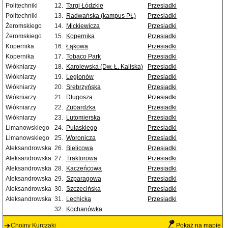
Politechniki
12.
Targi Łódzkie
Przesiadki
Politechniki
13.
Radwańska (kampus PŁ)
Przesiadki
Żeromskiego
14.
Mickiewicza
Przesiadki
Żeromskiego
15.
Kopernika
Przesiadki
Kopernika
16.
Łąkowa
Przesiadki
Kopernika
17.
Tobaco Park
Przesiadki
Włókniarzy
18.
Karolewska (Dw. Ł. Kaliska)
Przesiadki
Włókniarzy
19.
Legionów
Przesiadki
Włókniarzy
20.
Srebrzyńska
Przesiadki
Włókniarzy
21.
Długosza
Przesiadki
Włókniarzy
22.
Żubardzka
Przesiadki
Włókniarzy
23.
Lutomierska
Przesiadki
Limanowskiego
24.
Pułaskiego
Przesiadki
Limanowskiego
25.
Woronicza
Przesiadki
Aleksandrowska
26.
Bielicowa
Przesiadki
Aleksandrowska
27.
Traktorowa
Przesiadki
Aleksandrowska
28.
Kaczeńcowa
Przesiadki
Aleksandrowska
29.
Szparagowa
Przesiadki
Aleksandrowska
30.
Szczecińska
Przesiadki
Aleksandrowska
31.
Lechicka
Przesiadki
32.
Kochanówka
Chojny Kurczaki
Pokaż na mapie