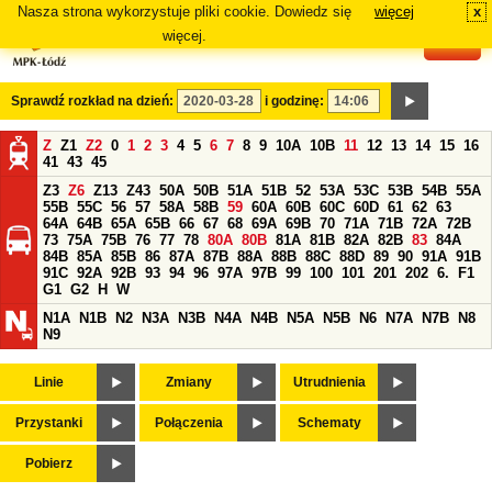
Nasza strona wykorzystuje pliki cookie. Dowiedz się
więcej
x
#
więcej.
Sprawdź rozkład na dzień:
i godzinę:
Z
Z1
Z2
0
1
2
3
4
5
6
7
8
9
10A
10B
11
12
13
14
15
16
41
43
45
Z3
Z6
Z13
Z43
50A
50B
51A
51B
52
53A
53C
53B
54B
55A
55B
55C
56
57
58A
58B
59
60A
60B
60C
60D
61
62
63
64A
64B
65A
65B
66
67
68
69A
69B
70
71A
71B
72A
72B
73
75A
75B
76
77
78
80A
80B
81A
81B
82A
82B
83
84A
84B
85A
85B
86
87A
87B
88A
88B
88C
88D
89
90
91A
91B
91C
92A
92B
93
94
96
97A
97B
99
100
101
201
202
6.
F1
G1
G2
H
W
N1A
N1B
N2
N3A
N3B
N4A
N4B
N5A
N5B
N6
N7A
N7B
N8
N9
Linie
Zmiany
Utrudnienia
Przystanki
Połączenia
Schematy
Pobierz