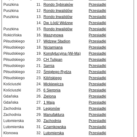
Puszkina
11.
Rondo Sybiraków
Przesiadki
Puszkina
12.
Rondo Inwalidów
Przesiadki
Puszkina
13.
Rondo Inwalidów
Przesiadki
14.
Dw. Łódź Widzew
Przesiadki
Puszkina
15.
Rondo Inwalidów
Przesiadki
Rokicińska
16.
Maszynowa
Przesiadki
Piłsudskiego
17.
Widzew Stadion
Przesiadki
Piłsudskiego
18.
Niciarniana
Przesiadki
Piłsudskiego
19.
Konstytucyjna (Wi-Ma)
Przesiadki
Piłsudskiego
20.
CH Tulipan
Przesiadki
Piłsudskiego
21.
Sarnia
Przesiadki
Piłsudskiego
22.
Śmigłego-Rydza
Przesiadki
Piłsudskiego
23.
Kilińskiego
Przesiadki
Kościuszki
24.
Mickiewicza
Przesiadki
Kościuszki
25.
6 Sierpnia
Przesiadki
Gdańska
26.
Zielona
Przesiadki
Gdańska
27.
1 Maja
Przesiadki
Zachodnia
28.
Legionów
Przesiadki
Zachodnia
29.
Manufaktura
Przesiadki
Lutomierska
30.
Zachodnia
Przesiadki
Lutomierska
31.
Czarnkowska
Przesiadki
Klonowa
32.
Lutomierska
Przesiadki