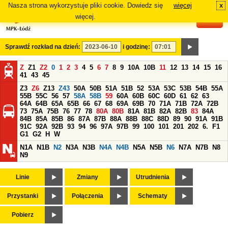
Nasza strona wykorzystuje pliki cookie. Dowiedz się
więcej
x
#
więcej.
Sprawdź rozkład na dzień:
i godzinę:
Z
Z1
Z2
0
1
2
3
4
5
6
7
8
9
10A
10B
11
12
13
14
15
16
41
43
45
Z3
Z6
Z13
Z43
50A
50B
51A
51B
52
53A
53C
53B
54B
55A
55B
55C
56
57
58A
58B
59
60A
60B
60C
60D
61
62
63
64A
64B
65A
65B
66
67
68
69A
69B
70
71A
71B
72A
72B
73
75A
75B
76
77
78
80A
80B
81A
81B
82A
82B
83
84A
84B
85A
85B
86
87A
87B
88A
88B
88C
88D
89
90
91A
91B
91C
92A
92B
93
94
96
97A
97B
99
100
101
201
202
6.
F1
G1
G2
H
W
N1A
N1B
N2
N3A
N3B
N4A
N4B
N5A
N5B
N6
N7A
N7B
N8
N9
Linie
Zmiany
Utrudnienia
Przystanki
Połączenia
Schematy
Pobierz