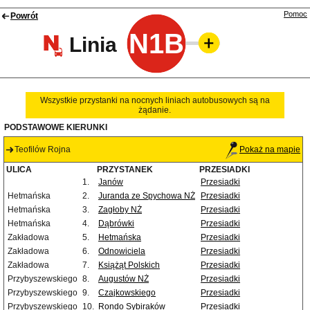
Pomoc
Powrót
N1B
Linia
Wszystkie przystanki na nocnych liniach autobusowych są na
żądanie.
PODSTAWOWE KIERUNKI
Teofilów Rojna
Pokaż na mapie
ULICA
PRZYSTANEK
PRZESIADKI
1.
Janów
Przesiadki
Hetmańska
2.
Juranda ze Spychowa NŻ
Przesiadki
Hetmańska
3.
Zagłoby NŻ
Przesiadki
Hetmańska
4.
Dąbrówki
Przesiadki
Zakładowa
5.
Hetmańska
Przesiadki
Zakładowa
6.
Odnowiciela
Przesiadki
Zakładowa
7.
Książąt Polskich
Przesiadki
Przybyszewskiego
8.
Augustów NŻ
Przesiadki
Przybyszewskiego
9.
Czajkowskiego
Przesiadki
Przybyszewskiego
10.
Rondo Sybiraków
Przesiadki