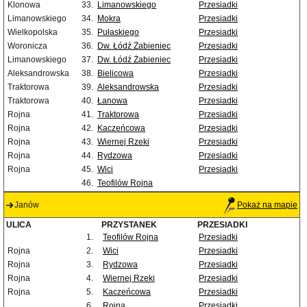
Klonowa
33.
Limanowskiego
Przesiadki
Limanowskiego
34.
Mokra
Przesiadki
Wielkopolska
35.
Pułaskiego
Przesiadki
Woronicza
36.
Dw. Łódź Żabieniec
Przesiadki
Limanowskiego
37.
Dw. Łódź Żabieniec
Przesiadki
Aleksandrowska
38.
Bielicowa
Przesiadki
Traktorowa
39.
Aleksandrowska
Przesiadki
Traktorowa
40.
Łanowa
Przesiadki
Rojna
41.
Traktorowa
Przesiadki
Rojna
42.
Kaczeńcowa
Przesiadki
Rojna
43.
Wiernej Rzeki
Przesiadki
Rojna
44.
Rydzowa
Przesiadki
Rojna
45.
Wici
Przesiadki
46.
Teofilów Rojna
Janów
Pokaż na mapie
ULICA
PRZYSTANEK
PRZESIADKI
1.
Teofilów Rojna
Przesiadki
Rojna
2.
Wici
Przesiadki
Rojna
3.
Rydzowa
Przesiadki
Rojna
4.
Wiernej Rzeki
Przesiadki
Rojna
5.
Kaczeńcowa
Przesiadki
6.
Rojna
Przesiadki