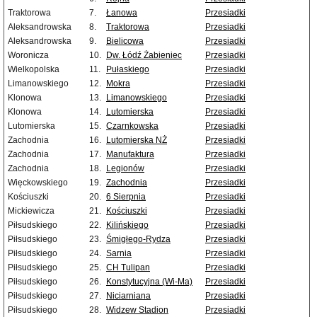
Traktorowa
7.
Łanowa
Przesiadki
Aleksandrowska
8.
Traktorowa
Przesiadki
Aleksandrowska
9.
Bielicowa
Przesiadki
Woronicza
10.
Dw. Łódź Żabieniec
Przesiadki
Wielkopolska
11.
Pułaskiego
Przesiadki
Limanowskiego
12.
Mokra
Przesiadki
Klonowa
13.
Limanowskiego
Przesiadki
Klonowa
14.
Lutomierska
Przesiadki
Lutomierska
15.
Czarnkowska
Przesiadki
Zachodnia
16.
Lutomierska NŻ
Przesiadki
Zachodnia
17.
Manufaktura
Przesiadki
Zachodnia
18.
Legionów
Przesiadki
Więckowskiego
19.
Zachodnia
Przesiadki
Kościuszki
20.
6 Sierpnia
Przesiadki
Mickiewicza
21.
Kościuszki
Przesiadki
Piłsudskiego
22.
Kilińskiego
Przesiadki
Piłsudskiego
23.
Śmigłego-Rydza
Przesiadki
Piłsudskiego
24.
Sarnia
Przesiadki
Piłsudskiego
25.
CH Tulipan
Przesiadki
Piłsudskiego
26.
Konstytucyjna (Wi-Ma)
Przesiadki
Piłsudskiego
27.
Niciarniana
Przesiadki
Piłsudskiego
28.
Widzew Stadion
Przesiadki