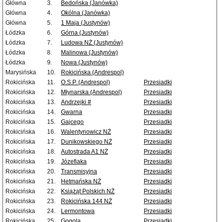
Główna
3.
Bedońska (Janówka)
Główna
4.
Okólna (Janówka)
Główna
5.
1 Maja (Justynów)
Łódzka
6.
Górna (Justynów)
Łódzka
7.
Ludowa NŻ (Justynów)
Łódzka
8.
Malinowa (Justynów)
Łódzka
9.
Nowa (Justynów)
Marysińska
10.
Rokicińska (Andrespol)
Rokicińska
11.
O.S.P. (Andrespol)
Przesiadki
Rokicińska
12.
Młynarska (Andrespol)
Przesiadki
Rokicińska
13.
Andrzejki #
Przesiadki
Rokicińska
14.
Gwarna
Przesiadki
Rokicińska
15.
Gajcego
Przesiadki
Rokicińska
16.
Walentynowicz NŻ
Przesiadki
Rokicińska
17.
Dunikowskiego NŻ
Przesiadki
Rokicińska
18.
Autostrada A1 NŻ
Przesiadki
Rokicińska
19.
Józefiaka
Przesiadki
Rokicińska
20.
Transmisyjna
Przesiadki
Rokicińska
21.
Hetmańska NŻ
Przesiadki
Rokicińska
22.
Książąt Polskich NŻ
Przesiadki
Rokicińska
23.
Rokicińska 144 NŻ
Przesiadki
Rokicińska
24.
Lermontowa
Przesiadki
Rokicińska
25.
Gogola
Przesiadki