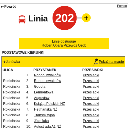
Pomoc
Powrót
202
Linia
Linię obsługuje
Robert Opara Przewóz Osób
PODSTAWOWE KIERUNKI
Janówka
Pokaż na mapie
ULICA
PRZYSTANEK
PRZESIADKI
1.
Rondo Inwalidów
Przesiadki
Rokicińska
2.
Rondo Inwalidów
Przesiadki
Rokicińska
3.
Gogola
Przesiadki
Rokicińska
4.
Lermontowa
Przesiadki
Rokicińska
5.
Augustów
Przesiadki
Rokicińska
6.
Książąt Polskich NŻ
Przesiadki
Rokicińska
7.
Hetmańska NŻ
Przesiadki
Rokicińska
8.
Transmisyjna
Przesiadki
Rokicińska
9.
Józefiaka
Przesiadki
Rokicińska
10.
Autostrada A1 NŻ
Przesiadki