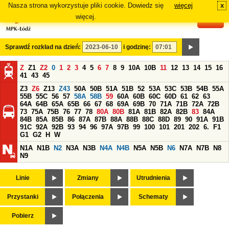
Nasza strona wykorzystuje pliki cookie. Dowiedz się
więcej
x
#
więcej.
Sprawdź rozkład na dzień:
i godzinę:
Z
Z1
Z2
0
1
2
3
4
5
6
7
8
9
10A
10B
11
12
13
14
15
16
41
43
45
Z3
Z6
Z13
Z43
50A
50B
51A
51B
52
53A
53C
53B
54B
55A
55B
55C
56
57
58A
58B
59
60A
60B
60C
60D
61
62
63
64A
64B
65A
65B
66
67
68
69A
69B
70
71A
71B
72A
72B
73
75A
75B
76
77
78
80A
80B
81A
81B
82A
82B
83
84A
84B
85A
85B
86
87A
87B
88A
88B
88C
88D
89
90
91A
91B
91C
92A
92B
93
94
96
97A
97B
99
100
101
201
202
6.
F1
G1
G2
H
W
N1A
N1B
N2
N3A
N3B
N4A
N4B
N5A
N5B
N6
N7A
N7B
N8
N9
Linie
Zmiany
Utrudnienia
Przystanki
Połączenia
Schematy
Pobierz