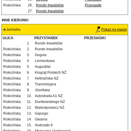
Rokicińska
26.
Rondo Inwalidów
Przesiadki
27.
Rondo Inwalidów
INNE KIERUNKI
Janówka
Pokaż na mapie
ULICA
PRZYSTANEK
PRZESIADKI
1.
Rondo Inwalidów
Rokicińska
2.
Rondo Inwalidów
Rokicińska
3.
Gogola
Rokicińska
4.
Lermontowa
Rokicińska
5.
Augustów
Rokicińska
6.
Książąt Polskich NŻ
Rokicińska
7.
Hetmańska NŻ
Rokicińska
8.
Transmisyjna
Rokicińska
9.
Józefiaka
Rokicińska
10.
Autostrada A1 NŻ
Rokicińska
11.
Dunikowskiego NŻ
Rokicińska
12.
Walentynowicz NŻ
Rokicińska
13.
Gajcego
Rokicińska
14.
Gwarna
Rokicińska
15.
Andrzejki #