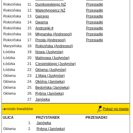
Rokicińska
11.
Dunikowskiego NŻ
Przesiadki
Rokicińska
12.
Walentynowicz NŻ
Przesiadki
Rokicińska
13.
Gajcego
Przesiadki
Rokicińska
14.
Gwarna
Przesiadki
Rokicińska
15.
Andrzejki #
Przesiadki
Rokicińska
16.
Młynarska (Andrespol)
Przesiadki
Rokicińska
17.
Prosta (Andrespol)
Przesiadki
Marysińska
18.
Rokicińska (Andrespol)
Łódzka
19.
Nowa (Justynów)
Łódzka
20.
Malinowa (Justynów)
Łódzka
21.
Ciesielskiego (Justynów)
Łódzka
22.
Główna (Justynów)
Główna
23.
1 Maja (Justynów)
Główna
24.
Okólna (Janówka)
Główna
25.
Bedońska (Janówka)
Główna
26.
Rybna (Janówka)
27.
Janówka
rondo Inwalidów
Pokaż na mapie
ULICA
PRZYSTANEK
PRZESIADKI
1.
Janówka
Główna
2.
Rybna (Janówka)