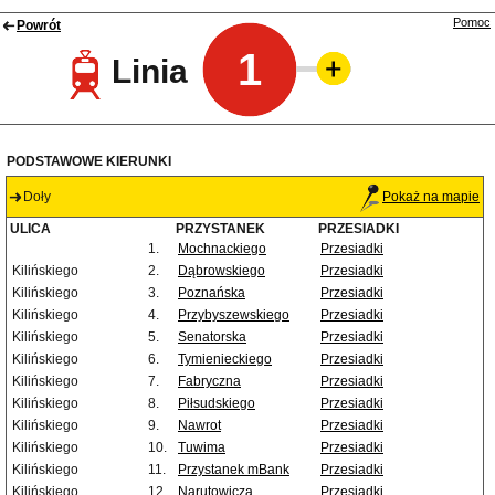
Pomoc
Powrót
1
Linia
PODSTAWOWE KIERUNKI
Doły
Pokaż na mapie
ULICA
PRZYSTANEK
PRZESIADKI
1.
Mochnackiego
Przesiadki
Kilińskiego
2.
Dąbrowskiego
Przesiadki
Kilińskiego
3.
Poznańska
Przesiadki
Kilińskiego
4.
Przybyszewskiego
Przesiadki
Kilińskiego
5.
Senatorska
Przesiadki
Kilińskiego
6.
Tymienieckiego
Przesiadki
Kilińskiego
7.
Fabryczna
Przesiadki
Kilińskiego
8.
Piłsudskiego
Przesiadki
Kilińskiego
9.
Nawrot
Przesiadki
Kilińskiego
10.
Tuwima
Przesiadki
Kilińskiego
11.
Przystanek mBank
Przesiadki
Kilińskiego
12.
Narutowicza
Przesiadki