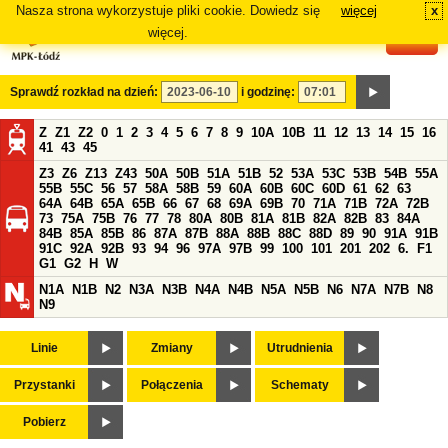
Nasza strona wykorzystuje pliki cookie. Dowiedz się
więcej
x
#
więcej.
Sprawdź rozkład na dzień:
i godzinę:
Z
Z1
Z2
0
1
2
3
4
5
6
7
8
9
10A
10B
11
12
13
14
15
16
41
43
45
Z3
Z6
Z13
Z43
50A
50B
51A
51B
52
53A
53C
53B
54B
55A
55B
55C
56
57
58A
58B
59
60A
60B
60C
60D
61
62
63
64A
64B
65A
65B
66
67
68
69A
69B
70
71A
71B
72A
72B
73
75A
75B
76
77
78
80A
80B
81A
81B
82A
82B
83
84A
84B
85A
85B
86
87A
87B
88A
88B
88C
88D
89
90
91A
91B
91C
92A
92B
93
94
96
97A
97B
99
100
101
201
202
6.
F1
G1
G2
H
W
N1A
N1B
N2
N3A
N3B
N4A
N4B
N5A
N5B
N6
N7A
N7B
N8
N9
Linie
Zmiany
Utrudnienia
Przystanki
Połączenia
Schematy
Pobierz