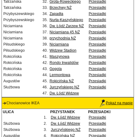
Tatrzańska
32.
Grota-Roweckiego
Przesiadki
Tatrzańska
33.
Brzechwy NŻ
Przesiadki
Przybyszewskiego
34.
Zapadła
Przesiadki
Przybyszewskiego
35.
Nurta-Kaszyńskiego
Przesiadki
Niciarniana
36.
Dw. Łódź Zarzew NŻ
Przesiadki
Niciarniana
37.
Niciarniana 45 NŻ
Przesiadki
Niciarniana
38.
przychodnia NŻ
Przesiadki
Piłsudskiego
39.
Niciarniana
Przesiadki
Piłsudskiego
40.
Widzew Stadion
Przesiadki
Rokicińska
41.
Maszynowa
Przesiadki
Rokicińska
42.
Rondo Inwalidów
Przesiadki
Rokicińska
43.
Gogola
Przesiadki
Rokicińska
44.
Lermontowa
Przesiadki
Augustów
45.
Rokicińska NŻ
Przesiadki
Służbowa
46.
Jurczyńskiego NŻ
Przesiadki
47.
Dw. Łódź Widzew
Chocianowice IKEA
Pokaż na mapie
ULICA
PRZYSTANEK
PRZESIADKI
1.
Dw. Łódź Widzew
Przesiadki
Służbowa
2.
Dw. Łódź Widzew
Przesiadki
Służbowa
3.
Jurczyńskiego NŻ
Przesiadki
Augustów
4.
Rokicińska NŻ
Przesiadki