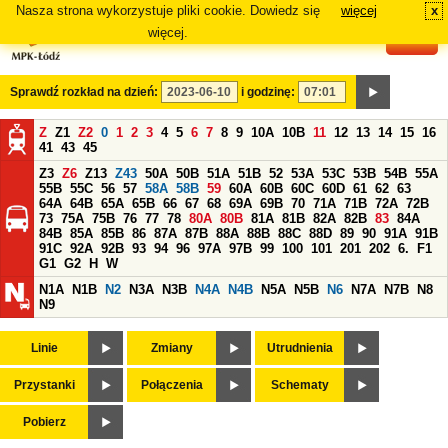
Nasza strona wykorzystuje pliki cookie. Dowiedz się
więcej
x
#
więcej.
Sprawdź rozkład na dzień:
i godzinę:
Z
Z1
Z2
0
1
2
3
4
5
6
7
8
9
10A
10B
11
12
13
14
15
16
41
43
45
Z3
Z6
Z13
Z43
50A
50B
51A
51B
52
53A
53C
53B
54B
55A
55B
55C
56
57
58A
58B
59
60A
60B
60C
60D
61
62
63
64A
64B
65A
65B
66
67
68
69A
69B
70
71A
71B
72A
72B
73
75A
75B
76
77
78
80A
80B
81A
81B
82A
82B
83
84A
84B
85A
85B
86
87A
87B
88A
88B
88C
88D
89
90
91A
91B
91C
92A
92B
93
94
96
97A
97B
99
100
101
201
202
6.
F1
G1
G2
H
W
N1A
N1B
N2
N3A
N3B
N4A
N4B
N5A
N5B
N6
N7A
N7B
N8
N9
Linie
Zmiany
Utrudnienia
Przystanki
Połączenia
Schematy
Pobierz