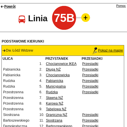
Pomoc
Powrót
75B
Linia
PODSTAWOWE KIERUNKI
Dw. Łódź Widzew
Pokaż na mapie
ULICA
PRZYSTANEK
PRZESIADKI
1.
Chocianowice IKEA
Przesiadki
Pabianicka
2.
Długa NŻ
Przesiadki
Pabianicka
3.
Chocianowicka
Przesiadki
Rudzka
4.
Pabianicka
Przesiadki
Rudzka
5.
Municypalna
Przesiadki
Przestrzenna
6.
Rudzka
Przesiadki
Przestrzenna
7.
Sławna NŻ
Przestrzenna
8.
Karowa NŻ
Przestrzenna
9.
Tabelowa NŻ
Siostrzana
10.
Graniczna NŻ
Przesiadki
Bartoszewskiego
11.
Siostrzana
Przesiadki
Demokratyczna
12.
Bartoszewskiego
Przesiadki