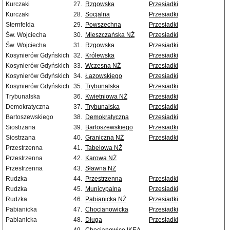
Kurczaki
27.
Rzgowska
Przesiadki
Kurczaki
28.
Socjalna
Przesiadki
Sternfelda
29.
Powszechna
Przesiadki
Św. Wojciecha
30.
Mieszczańska NŻ
Przesiadki
Św. Wojciecha
31.
Rzgowska
Przesiadki
Kosynierów Gdyńskich
32.
Królewska
Przesiadki
Kosynierów Gdyńskich
33.
Wczesna NŻ
Przesiadki
Kosynierów Gdyńskich
34.
Łazowskiego
Przesiadki
Kosynierów Gdyńskich
35.
Trybunalska
Przesiadki
Trybunalska
36.
Kwietniowa NŻ
Przesiadki
Demokratyczna
37.
Trybunalska
Przesiadki
Bartoszewskiego
38.
Demokratyczna
Przesiadki
Siostrzana
39.
Bartoszewskiego
Przesiadki
Siostrzana
40.
Graniczna NŻ
Przesiadki
Przestrzenna
41.
Tabelowa NŻ
Przestrzenna
42.
Karowa NŻ
Przestrzenna
43.
Sławna NŻ
Rudzka
44.
Przestrzenna
Przesiadki
Rudzka
45.
Municypalna
Przesiadki
Rudzka
46.
Pabianicka NŻ
Przesiadki
Pabianicka
47.
Chocianowicka
Przesiadki
Pabianicka
48.
Długa
Przesiadki