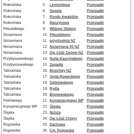
Rokicińska
5.
Lermontowa
Przesiadki
Rokicińska
6.
Gogola
Przesiadki
Rokicińska
7.
Rondo Inwalidów
Przesiadki
Rokicińska
8.
Maszynowa
Przesiadki
Piłsudskiego
9.
Widzew Stadion
Przesiadki
Niciarniana
10.
Piłsudskiego
Przesiadki
Niciarniana
11.
przychodnia NŻ
Przesiadki
Niciarniana
12.
Niciarniana 45 NŻ
Przesiadki
Niciarniana
13.
Dw. Łódź Zarzew NŻ
Przesiadki
Przybyszewskiego
14.
Nurta-Kaszyńskiego
Przesiadki
Przybyszewskiego
15.
Zapadła
Przesiadki
Tatrzańska
16.
Brzechwy NŻ
Przesiadki
Tatrzańska
17.
Grota-Roweckiego
Przesiadki
Tatrzańska
18.
Dąbrowskiego
Przesiadki
Tatrzańska
19.
Rydla
Przesiadki
Tatrzańska
20.
Broniewskiego
Przesiadki
Felińskiego
21.
Konspiracyjnego WP
Przesiadki
Konspiracyjnego WP
22.
Śląska
Przesiadki
Śląska
23.
Niższa
Przesiadki
Śląska
24.
Dw. Łódź Chojny
Przesiadki
Rzgowska
25.
Dachowa
Przesiadki
Rzgowska
26.
Cm. Rzgowska
Przesiadki