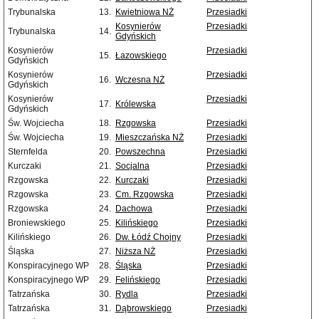
Trybunalska
13.
Kwietniowa NŻ
Przesiadki
Kosynierów
Przesiadki
Trybunalska
14.
Gdyńskich
Kosynierów
Przesiadki
15.
Łazowskiego
Gdyńskich
Kosynierów
Przesiadki
16.
Wczesna NŻ
Gdyńskich
Kosynierów
Przesiadki
17.
Królewska
Gdyńskich
Św. Wojciecha
18.
Rzgowska
Przesiadki
Św. Wojciecha
19.
Mieszczańska NŻ
Przesiadki
Sternfelda
20.
Powszechna
Przesiadki
Kurczaki
21.
Socjalna
Przesiadki
Rzgowska
22.
Kurczaki
Przesiadki
Rzgowska
23.
Cm. Rzgowska
Przesiadki
Rzgowska
24.
Dachowa
Przesiadki
Broniewskiego
25.
Kilińskiego
Przesiadki
Kilińskiego
26.
Dw. Łódź Chojny
Przesiadki
Śląska
27.
Niższa NŻ
Przesiadki
Konspiracyjnego WP
28.
Śląska
Przesiadki
Konspiracyjnego WP
29.
Felińskiego
Przesiadki
Tatrzańska
30.
Rydla
Przesiadki
Tatrzańska
31.
Dąbrowskiego
Przesiadki