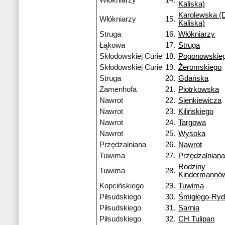
Włókniarzy
14.
Kaliska)
Karolewska (D
Włókniarzy
15.
Kaliska)
Struga
16.
Włókniarzy
Łąkowa
17.
Struga
Skłodowskiej Curie
18.
Pogonowskie
Skłodowskiej Curie
19.
Żeromskiego
Struga
20.
Gdańska
Zamenhofa
21.
Piotrkowska
Nawrot
22.
Sienkiewicza
Nawrot
23.
Kilińskiego
Nawrot
24.
Targowa
Nawrot
25.
Wysoka
Przędzalniana
26.
Nawrot
Tuwima
27.
Przędzalniana
Rodziny
Tuwima
28.
Kindermannó
Kopcińskiego
29.
Tuwima
Piłsudskiego
30.
Śmigłego-Ry
Piłsudskiego
31.
Sarnia
Piłsudskiego
32.
CH Tulipan