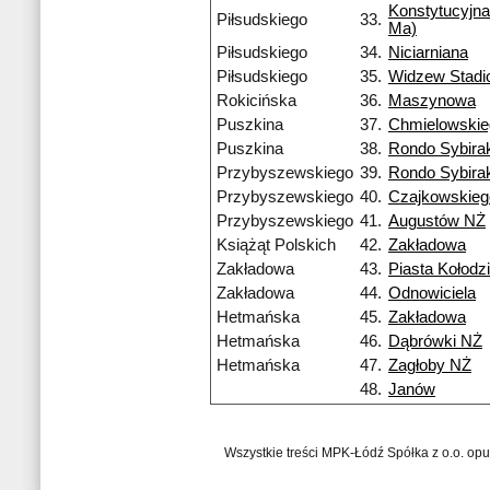
Konstytucyjna
Piłsudskiego
33.
Ma)
Piłsudskiego
34.
Niciarniana
Piłsudskiego
35.
Widzew Stadi
Rokicińska
36.
Maszynowa
Puszkina
37.
Chmielowskie
Puszkina
38.
Rondo Sybira
Przybyszewskiego
39.
Rondo Sybira
Przybyszewskiego
40.
Czajkowskieg
Przybyszewskiego
41.
Augustów NŻ
Książąt Polskich
42.
Zakładowa
Zakładowa
43.
Piasta Kołodzi
Zakładowa
44.
Odnowiciela
Hetmańska
45.
Zakładowa
Hetmańska
46.
Dąbrówki NŻ
Hetmańska
47.
Zagłoby NŻ
48.
Janów
Wszystkie treści MPK-Łódź Spółka z o.o. op