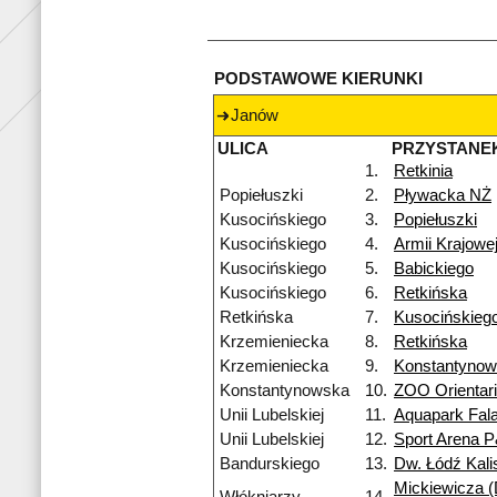
PODSTAWOWE KIERUNKI
Janów
ULICA
PRZYSTANE
1.
Retkinia
Popiełuszki
2.
Pływacka NŻ
Kusocińskiego
3.
Popiełuszki
Kusocińskiego
4.
Armii Krajowe
Kusocińskiego
5.
Babickiego
Kusocińskiego
6.
Retkińska
Retkińska
7.
Kusocińskieg
Krzemieniecka
8.
Retkińska
Krzemieniecka
9.
Konstantyno
Konstantynowska
10.
ZOO Orientar
Unii Lubelskiej
11.
Aquapark Fal
Unii Lubelskiej
12.
Sport Arena 
Bandurskiego
13.
Dw. Łódź Kali
Mickiewicza (