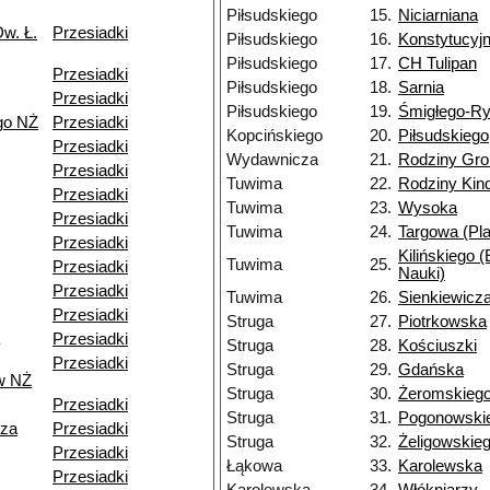
Piłsudskiego
15.
Niciarniana
w. Ł.
Przesiadki
Piłsudskiego
16.
Konstytucyj
Piłsudskiego
17.
CH Tulipan
Przesiadki
Piłsudskiego
18.
Sarnia
Przesiadki
Piłsudskiego
19.
Śmigłego-R
go NŻ
Przesiadki
Kopcińskiego
20.
Piłsudskiego
Przesiadki
Wydawnicza
21.
Rodziny Gr
Przesiadki
Tuwima
22.
Rodziny Ki
Przesiadki
Tuwima
23.
Wysoka
Przesiadki
Tuwima
24.
Targowa (Pla
Przesiadki
Kilińskiego 
Tuwima
25.
Przesiadki
Nauki)
Przesiadki
Tuwima
26.
Sienkiewicz
Przesiadki
Struga
27.
Piotrkowska
Przesiadki
Struga
28.
Kościuszki
Przesiadki
Struga
29.
Gdańska
w NŻ
Struga
30.
Żeromskieg
Przesiadki
Struga
31.
Pogonowski
dza
Przesiadki
Struga
32.
Żeligowskie
Przesiadki
Łąkowa
33.
Karolewska
Przesiadki