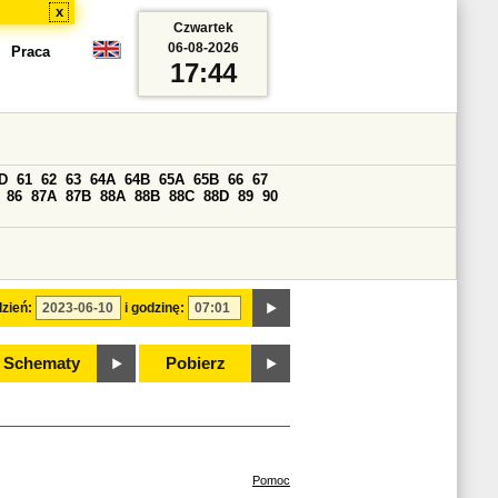
x
Czwartek
06-08-2026
Praca
17:44
D
61
62
63
64A
64B
65A
65B
66
67
86
87A
87B
88A
88B
88C
88D
89
90
zień:
i godzinę:
Schematy
Pobierz
Pomoc