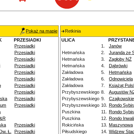
Pokaż na mapie
Retkinia
K
PRZESIADKI
ULICA
PRZYSTAN
Przesiadki
1.
Janów
Przesiadki
Hetmańska
2.
Juranda ze
Przesiadki
Hetmańska
3.
Zagłoby NŻ
j
Przesiadki
Hetmańska
4.
Dąbrówki
Przesiadki
Zakładowa
5.
Hetmańska
Przesiadki
Zakładowa
6.
Odnowiciela
o
Przesiadki
Zakładowa
7.
Książąt Pols
Przesiadki
Przybyszewskiego
8.
Augustów N
wska
Przesiadki
Przybyszewskiego
9.
Czajkowski
ium
Przesiadki
Przybyszewskiego
10.
Rondo Sybi
a
Puszkina
11.
Rondo Sybi
P&R
Puszkina
12.
Rondo Inwal
ska
Przesiadki
Rokicińska
13.
Maszynowa
Dw. Ł.
Przesiadki
Piłsudskiego
14.
Widzew Stad