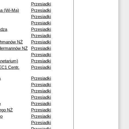
Przesiadki
na (Wi-Ma)
Przesiadki
Przesiadki
Przesiadki
ydza
Przesiadki
Przesiadki
ohmanów NŻ
Przesiadki
ndermannów NŻ
Przesiadki
Przesiadki
netarium)
Przesiadki
(EC1 Centr.
Przesiadki
a
Przesiadki
Przesiadki
Przesiadki
Przesiadki
o
Przesiadki
ego NŻ
Przesiadki
go
Przesiadki
Przesiadki