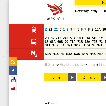
Na
Rozkłady jazdy
Dl
Z
Z1
Z2
0
1
2
3
4
5
6
7
8
9
10A
1
Z3
Z6
Z13
Z43
50A
50B
51A
51B
52
68
69A
69B
70
71A
71B
72A
72B
73
91A
91B
91C
92A
92B
93
94
96
97A
N1A
N1B
N2
N3A
N3B
N4A
N4B
N5A
Start
Rozkłady jazdy
Linie
Lini
Linie
Zmiany
Powrót