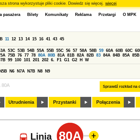
sza strona wykorzystuje pliki cookie. Dowiedz się więcej.
więcej
a pasażera
Bilety
Komunikaty
Reklama
Przetargi
O MPK
0B
11
12
13
14
15
16
41
43
45
53A
53C
53B
54B
55A
55B
55C
56
57
58A
58B
59
60A
60B
60C
60
75A
75B
76
77
78
80A
80B
81A
81B
82A
82B
83
84A
84B
85A
85B
97B
99
100
101
201
202
6.
F1
G1
G2
H
W
N5B
N6
N7A
N7B
N8
N9
a 80A
Sprawdź rozkład na d
Utrudnienia
Przystanki
Połączenia
80A
Linia