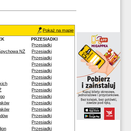
Pokaż na mapie
EK
PRZESIADKI
Przesiadki
 Spychowa NŻ
Przesiadki
Przesiadki
Przesiadki
Przesiadki
Przesiadki
kich
Przesiadki
Ż
Przesiadki
ego
Przesiadki
raków
Przesiadki
raków
Przesiadki
idów
Przesiadki
Przesiadki
ion
Przesiadki