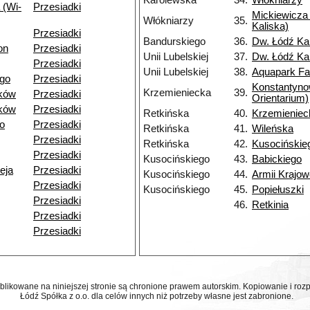
Karolewska
34.
Włókniarzy
 (Wi-
Przesiadki
Mickiewicza 
Włókniarzy
35.
Kaliska)
Przesiadki
Bandurskiego
36.
Dw. Łódź Ka
on
Przesiadki
Unii Lubelskiej
37.
Dw. Łódź Ka
Przesiadki
Unii Lubelskiej
38.
Aquapark Fa
go
Przesiadki
Konstantyn
Krzemieniecka
39.
ków
Przesiadki
Orientarium)
ków
Przesiadki
Retkińska
40.
Krzemieniec
o
Przesiadki
Retkińska
41.
Wileńska
Przesiadki
Retkińska
42.
Kusocińskie
Przesiadki
Kusocińskiego
43.
Babickiego
eja
Przesiadki
Kusocińskiego
44.
Armii Krajow
Przesiadki
Kusocińskiego
45.
Popiełuszki
Przesiadki
46.
Retkinia
Przesiadki
Przesiadki
ublikowane na niniejszej stronie są chronione prawem autorskim. Kopiowanie i r
Łódź Spółka z o.o. dla celów innych niż potrzeby własne jest zabronione.