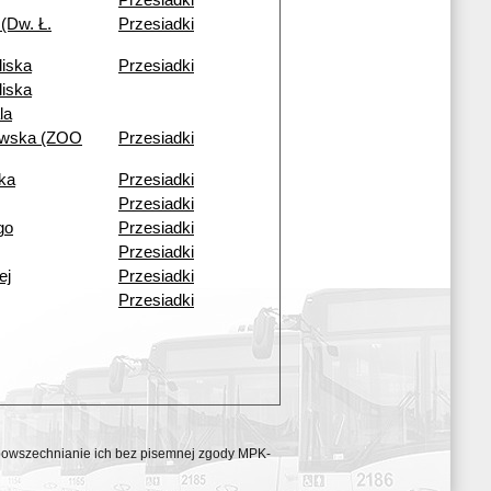
Przesiadki
(Dw. Ł.
Przesiadki
liska
Przesiadki
liska
la
owska (ZOO
Przesiadki
ka
Przesiadki
Przesiadki
go
Przesiadki
Przesiadki
ej
Przesiadki
Przesiadki
ozpowszechnianie ich bez pisemnej zgody MPK-