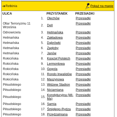
Retkinia
Pokaż na mapie
ULICA
PRZYSTANEK
PRZESIADKI
1.
Olechów
Przesiadki
Ofiar Terroryzmu 11
Przesiadki
2.
Dell
Września
Odnowiciela
3.
Hetmańska
Przesiadki
Hetmańska
4.
Zakładowa
Przesiadki
Hetmańska
5.
Dąbrówki
Przesiadki
Hetmańska
6.
Zagłoby
Przesiadki
Hetmańska
7.
Janów
Przesiadki
Rokicińska
8.
Książąt Polskich
Przesiadki
Rokicińska
9.
Lermontowa
Przesiadki
Rokicińska
10.
Gogola
Przesiadki
Rokicińska
11.
Rondo Inwalidów
Przesiadki
Rokicińska
12.
Maszynowa
Przesiadki
Piłsudskiego
13.
Widzew Stadion
Przesiadki
Piłsudskiego
14.
Niciarniana
Przesiadki
Konstytucyjna (Wi-
Przesiadki
Piłsudskiego
15.
Ma)
Piłsudskiego
16.
Sarnia
Przesiadki
Piłsudskiego
17.
Śmigłego-Rydza
Przesiadki
Piłsudskiego
18.
Przędzalniana
Przesiadki