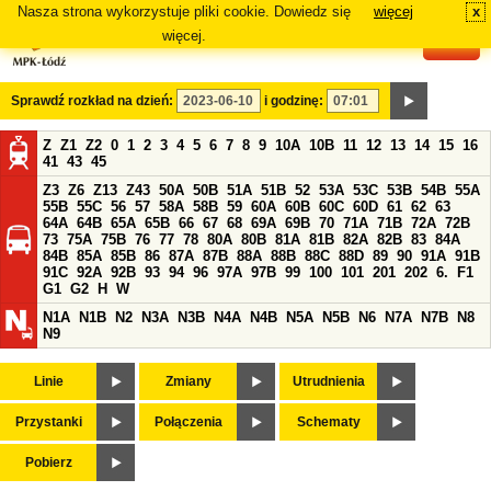
Nasza strona wykorzystuje pliki cookie. Dowiedz się
więcej
x
#
więcej.
Sprawdź rozkład na dzień:
i godzinę:
Z
Z1
Z2
0
1
2
3
4
5
6
7
8
9
10A
10B
11
12
13
14
15
16
41
43
45
Z3
Z6
Z13
Z43
50A
50B
51A
51B
52
53A
53C
53B
54B
55A
55B
55C
56
57
58A
58B
59
60A
60B
60C
60D
61
62
63
64A
64B
65A
65B
66
67
68
69A
69B
70
71A
71B
72A
72B
73
75A
75B
76
77
78
80A
80B
81A
81B
82A
82B
83
84A
84B
85A
85B
86
87A
87B
88A
88B
88C
88D
89
90
91A
91B
91C
92A
92B
93
94
96
97A
97B
99
100
101
201
202
6.
F1
G1
G2
H
W
N1A
N1B
N2
N3A
N3B
N4A
N4B
N5A
N5B
N6
N7A
N7B
N8
N9
Linie
Zmiany
Utrudnienia
Przystanki
Połączenia
Schematy
Pobierz