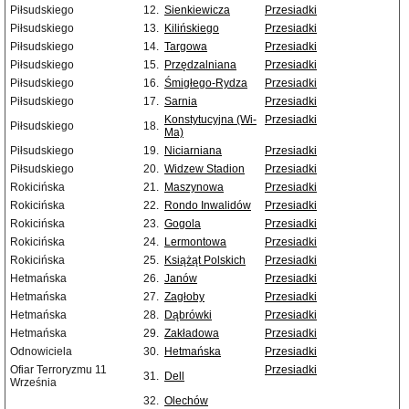
Piłsudskiego
12.
Sienkiewicza
Przesiadki
Piłsudskiego
13.
Kilińskiego
Przesiadki
Piłsudskiego
14.
Targowa
Przesiadki
Piłsudskiego
15.
Przędzalniana
Przesiadki
Piłsudskiego
16.
Śmigłego-Rydza
Przesiadki
Piłsudskiego
17.
Sarnia
Przesiadki
Konstytucyjna (Wi-
Przesiadki
Piłsudskiego
18.
Ma)
Piłsudskiego
19.
Niciarniana
Przesiadki
Piłsudskiego
20.
Widzew Stadion
Przesiadki
Rokicińska
21.
Maszynowa
Przesiadki
Rokicińska
22.
Rondo Inwalidów
Przesiadki
Rokicińska
23.
Gogola
Przesiadki
Rokicińska
24.
Lermontowa
Przesiadki
Rokicińska
25.
Książąt Polskich
Przesiadki
Hetmańska
26.
Janów
Przesiadki
Hetmańska
27.
Zagłoby
Przesiadki
Hetmańska
28.
Dąbrówki
Przesiadki
Hetmańska
29.
Zakładowa
Przesiadki
Odnowiciela
30.
Hetmańska
Przesiadki
Ofiar Terroryzmu 11
Przesiadki
31.
Dell
Września
32.
Olechów