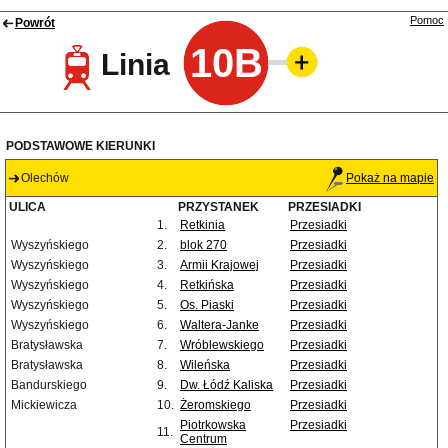
Pomoc
Powrót
10B
Linia
PODSTAWOWE KIERUNKI
Olechów
Pokaż na mapie
ULICA
PRZYSTANEK
PRZESIADKI
1.
Retkinia
Przesiadki
Wyszyńskiego
2.
blok 270
Przesiadki
Wyszyńskiego
3.
Armii Krajowej
Przesiadki
Wyszyńskiego
4.
Retkińska
Przesiadki
Wyszyńskiego
5.
Os. Piaski
Przesiadki
Wyszyńskiego
6.
Waltera-Janke
Przesiadki
Bratysławska
7.
Wróblewskiego
Przesiadki
Bratysławska
8.
Wileńska
Przesiadki
Bandurskiego
9.
Dw. Łódź Kaliska
Przesiadki
Mickiewicza
10.
Żeromskiego
Przesiadki
Piotrkowska
Przesiadki
11.
Centrum