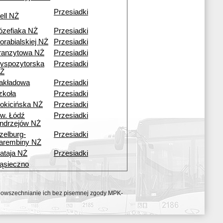
Przesiadki
ell NŻ
ózefiaka NŻ
Przesiadki
orabialskiej NŻ
Przesiadki
ranzytowa NŻ
Przesiadki
yspozytorska
Przesiadki
Ż
akładowa
Przesiadki
zkoła
Przesiadki
okicińska NŻ
Przesiadki
w. Łódź
Przesiadki
ndrzejów NŻ
zelburg-
Przesiadki
arembiny NŻ
ataja NŻ
Przesiadki
ąsieczno
ozpowszechnianie ich bez pisemnej zgody MPK-