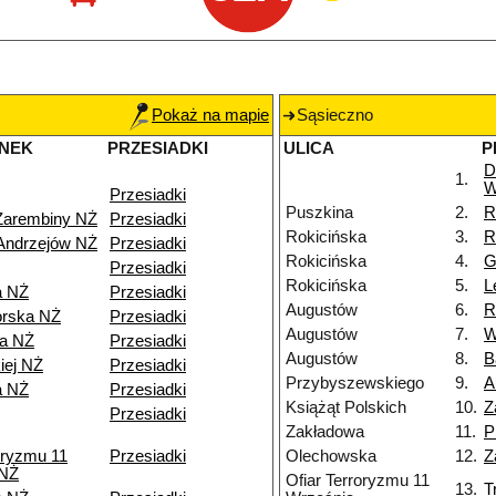
Pokaż na mapie
Sąsieczno
NEK
PRZESIADKI
ULICA
P
D
1.
W
Przesiadki
Puszkina
2.
R
Zarembiny NŻ
Przesiadki
Rokicińska
3.
R
Andrzejów NŻ
Przesiadki
Rokicińska
4.
G
Przesiadki
Rokicińska
5.
L
a NŻ
Przesiadki
Augustów
6.
R
orska NŻ
Przesiadki
Augustów
7.
W
wa NŻ
Przesiadki
Augustów
8.
B
iej NŻ
Przesiadki
Przybyszewskiego
9.
A
a NŻ
Przesiadki
Książąt Polskich
10.
Z
Przesiadki
Zakładowa
11.
P
oryzmu 11
Przesiadki
Olechowska
12.
Z
 NŻ
Ofiar Terroryzmu 11
13.
T