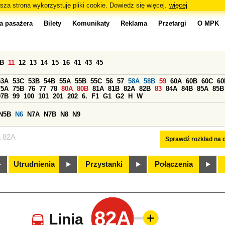
sza strona wykorzystuje pliki cookie. Dowiedz się więcej.
więcej
a pasażera
Bilety
Komunikaty
Reklama
Przetargi
O MPK
0B
11
12
13
14
15
16
41
43
45
53A
53C
53B
54B
55A
55B
55C
56
57
58A
58B
59
60A
60B
60C
60
75A
75B
76
77
78
80A
80B
81A
81B
82A
82B
83
84A
84B
85A
85B
97B
99
100
101
201
202
6.
F1
G1
G2
H
W
N5B
N6
N7A
N7B
N8
N9
a 82A
Sprawdź rozkład na d
Utrudnienia
Przystanki
Połączenia
82A
Linia