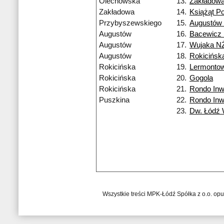
Olechowska
13.
Zakładow
Zakładowa
14.
Książąt Po
Przybyszewskiego
15.
Augustów
Augustów
16.
Bacewicz
Augustów
17.
Wujaka N
Augustów
18.
Rokicińsk
Rokicińska
19.
Lermonto
Rokicińska
20.
Gogola
Rokicińska
21.
Rondo Inw
Puszkina
22.
Rondo Inw
23.
Dw. Łódź
Wszystkie treści MPK-Łódź Spółka z o.o. op