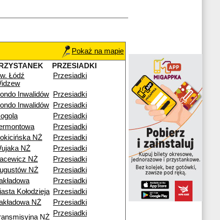
Pokaż na mapie
RZYSTANEK
PRZESIADKI
w. Łódź
Przesiadki
idzew
ondo Inwalidów
Przesiadki
ondo Inwalidów
Przesiadki
ogola
Przesiadki
ermontowa
Przesiadki
okicińska NŻ
Przesiadki
ujaka NŻ
Przesiadki
acewicz NŻ
Przesiadki
ugustów NŻ
Przesiadki
akładowa
Przesiadki
iasta Kołodzieja
Przesiadki
akładowa NŻ
Przesiadki
Przesiadki
ransmisyjna NŻ