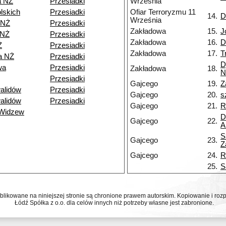
a NŻ
Przesiadki
Września
lskich
Przesiadki
Ofiar Terroryzmu 11
14.
D
Września
 NŻ
Przesiadki
Zakładowa
15.
J
 NŻ
Przesiadki
Zakładowa
16.
D
Ż
Przesiadki
Zakładowa
17.
T
a NŻ
Przesiadki
D
wa
Przesiadki
Zakładowa
18.
N
Przesiadki
Gajcego
19.
Z
alidów
Przesiadki
Gajcego
20.
s
alidów
Przesiadki
Gajcego
21.
R
 Widzew
D
Gajcego
22.
A
S
Gajcego
23.
Z
Gajcego
24.
R
25.
S
ublikowane na niniejszej stronie są chronione prawem autorskim. Kopiowanie i r
Łódź Spółka z o.o. dla celów innych niż potrzeby własne jest zabronione.