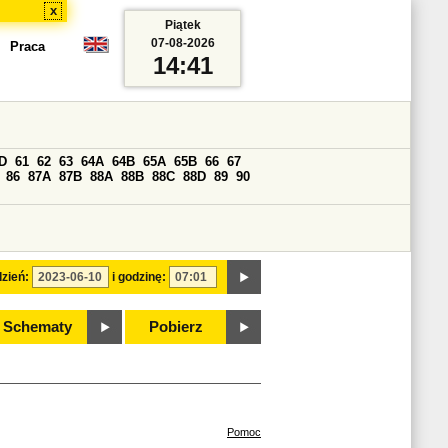
x
Piątek
07-08-2026
Praca
14:41
D
61
62
63
64A
64B
65A
65B
66
67
86
87A
87B
88A
88B
88C
88D
89
90
zień:
i godzinę:
Schematy
Pobierz
Pomoc