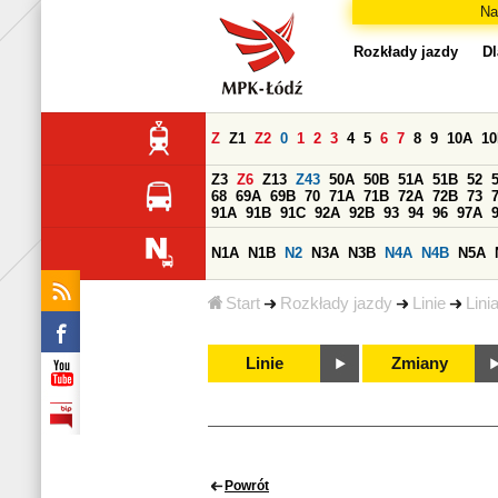
Na
Rozkłady jazdy
Dl
Z
Z1
Z2
0
1
2
3
4
5
6
7
8
9
10A
1
Z3
Z6
Z13
Z43
50A
50B
51A
51B
52
68
69A
69B
70
71A
71B
72A
72B
73
91A
91B
91C
92A
92B
93
94
96
97A
N1A
N1B
N2
N3A
N3B
N4A
N4B
N5A
Start
Rozkłady jazdy
Linie
Lini
Linie
Zmiany
Powrót