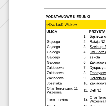
PODSTAWOWE KIERUNKI
Dw. Łódź Widzew
ULICA
PRZYSTA
1.
Sąsieczno
Gajcego
2.
Rataja NŻ
Gajcego
3.
Szelburg-
Gajcego
4.
Dw. Łódź 
Gajcego
5.
szkoła
Gajcego
6.
Zakładow
Zakładowa
7.
Dyspozyt
Zakładowa
8.
Tranzyto
Zakładowa
9.
Dorabialsk
Józefiaka
10.
Zakładow
Ofiar Terroryzmu 11
11.
Dell NŻ
Września
Ofiar Terr
Transmisyjna
12.
Września