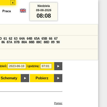
x
Niedziela
09-08-2026
Praca
08:08
D
61
62
63
64A
64B
65A
65B
66
67
86
87A
87B
88A
88B
88C
88D
89
90
zień:
i godzinę:
Schematy
Pobierz
Pomoc