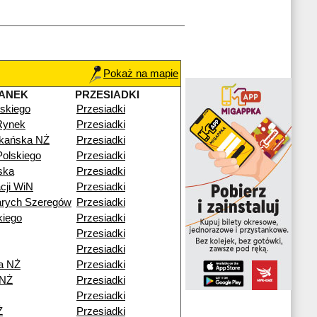
Pokaż na mapie
ANEK
PRZESIADKI
skiego
Przesiadki
Rynek
Przesiadki
zkańska NŻ
Przesiadki
olskiego
Przesiadki
ska
Przesiadki
cji WiN
Przesiadki
arych Szeregów
Przesiadki
kiego
Przesiadki
Przesiadki
Przesiadki
a NŻ
Przesiadki
 NŻ
Przesiadki
Przesiadki
Ż
Przesiadki