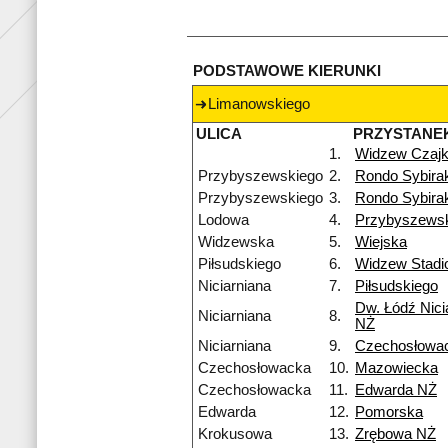
PODSTAWOWE KIERUNKI
Limanowskiego
ULICA
PRZYSTANE
1.
Widzew Czaj
Przybyszewskiego
2.
Rondo Sybira
Przybyszewskiego
3.
Rondo Sybira
Lodowa
4.
Przybyszews
Widzewska
5.
Wiejska
Piłsudskiego
6.
Widzew Stadi
Niciarniana
7.
Piłsudskiego
Dw. Łódź Nici
Niciarniana
8.
NŻ
Niciarniana
9.
Czechosłowa
Czechosłowacka
10.
Mazowiecka
Czechosłowacka
11.
Edwarda NŻ
Edwarda
12.
Pomorska
Krokusowa
13.
Zrębowa NŻ