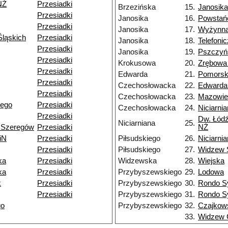
NŻ
Przesiadki
Brzezińska
15.
Janosika
Przesiadki
Janosika
16.
Powstań
Przesiadki
Janosika
17.
Wyżynn
ląskich
Przesiadki
Janosika
18.
Telefoni
Przesiadki
Janosika
19.
Pszczyń
Przesiadki
Krokusowa
20.
Zrębowa
Przesiadki
Edwarda
21.
Pomors
Przesiadki
Czechosłowacka
22.
Edwarda
Przesiadki
Czechosłowacka
23.
Mazowie
iego
Przesiadki
Czechosłowacka
24.
Niciarni
Przesiadki
Dw. Łódź
Niciarniana
25.
 Szeregów
Przesiadki
NŻ
iN
Przesiadki
Piłsudskiego
26.
Niciarni
Przesiadki
Piłsudskiego
27.
Widzew 
ka
Przesiadki
Widzewska
28.
Wiejska
ka
Przesiadki
Przybyszewskiego
29.
Lodowa
k
Przesiadki
Przybyszewskiego
30.
Rondo S
Przesiadki
Przybyszewskiego
31.
Rondo S
go
Przybyszewskiego
32.
Czajkow
33.
Widzew 