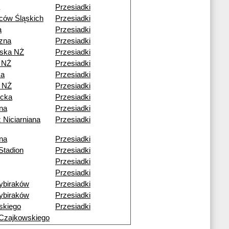
Przesiadki
ców Śląskich
Przesiadki
a
Przesiadki
czna
Przesiadki
ska NŻ
Przesiadki
 NŻ
Przesiadki
ka
Przesiadki
 NŻ
Przesiadki
cka
Przesiadki
ana
Przesiadki
 Niciarniana
Przesiadki
ana
Przesiadki
Stadion
Przesiadki
Przesiadki
Przesiadki
ybiraków
Przesiadki
ybiraków
Przesiadki
skiego
Przesiadki
Czajkowskiego