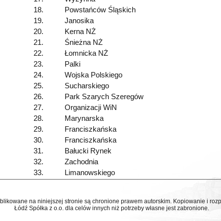
18.
Powstańców Śląskich
19.
Janosika
20.
Kerna NŻ
21.
Śnieżna NŻ
22.
Łomnicka NŻ
23.
Palki
24.
Wojska Polskiego
25.
Sucharskiego
26.
Park Szarych Szeregów
27.
Organizacji WiN
28.
Marynarska
29.
Franciszkańska
30.
Franciszkańska
31.
Bałucki Rynek
32.
Zachodnia
33.
Limanowskiego
ublikowane na niniejszej stronie są chronione prawem autorskim. Kopiowanie i r
Łódź Spółka z o.o. dla celów innych niż potrzeby własne jest zabronione.