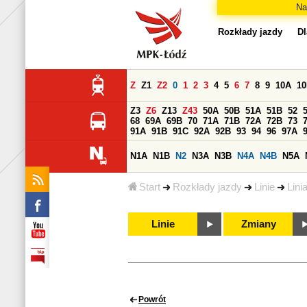
Na
Rozkłady jazdy
Dl
Z
Z1
Z2
0
1
2
3
4
5
6
7
8
9
10A
1
Z3
Z6
Z13
Z43
50A
50B
51A
51B
52
68
69A
69B
70
71A
71B
72A
72B
73
91A
91B
91C
92A
92B
93
94
96
97A
N1A
N1B
N2
N3A
N3B
N4A
N4B
N5A
Start
Rozkłady jazdy
Linie
Lini
Linie
Zmiany
Powrót