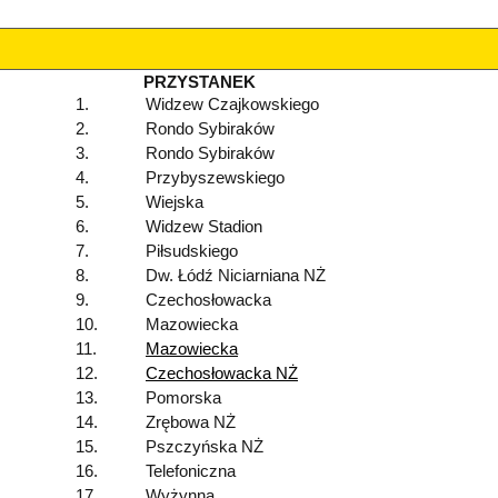
PRZYSTANEK
1.
Widzew Czajkowskiego
2.
Rondo Sybiraków
3.
Rondo Sybiraków
4.
Przybyszewskiego
5.
Wiejska
6.
Widzew Stadion
7.
Piłsudskiego
8.
Dw. Łódź Niciarniana NŻ
9.
Czechosłowacka
10.
Mazowiecka
11.
Mazowiecka
12.
Czechosłowacka NŻ
13.
Pomorska
14.
Zrębowa NŻ
15.
Pszczyńska NŻ
16.
Telefoniczna
17.
Wyżynna