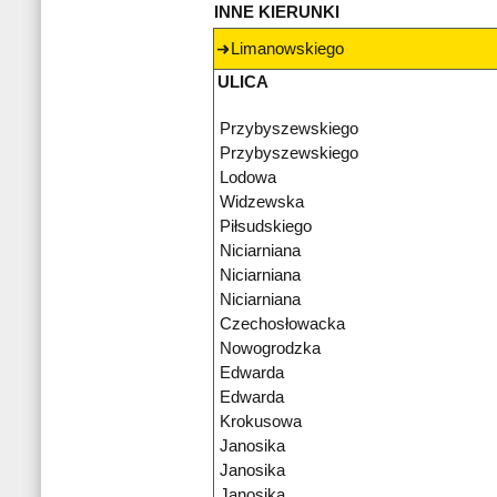
INNE KIERUNKI
Limanowskiego
ULICA
Przybyszewskiego
Przybyszewskiego
Lodowa
Widzewska
Piłsudskiego
Niciarniana
Niciarniana
Niciarniana
Czechosłowacka
Nowogrodzka
Edwarda
Edwarda
Krokusowa
Janosika
Janosika
Janosika