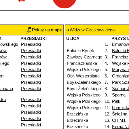
Pokaż na mapie
Widzew Czajkowskiego
K
PRZESIADKI
ULICA
PRZYST
kowskiego
Przesiadki
1.
Limanow
ków
Przesiadki
Bałucki Rynek
2.
Bałucki 
ków
Przesiadki
Zawiszy Czarnego
3.
Francis
kiego
Przesiadki
Franciszkańska
4.
Wojska P
Przesiadki
Wojska Polskiego
5.
Marynar
on
Przesiadki
Obr. Westerplatte
6.
Organiza
Przesiadki
Boya-Żeleńskiego
7.
Park Sz
arniana
Przesiadki
Boya-Żeleńskiego
8.
Suchars
Wojska Polskiego
9.
Sporna
cka
Przesiadki
Wojska Polskiego
10.
Palki
Przesiadki
Wojska Polskiego
11.
Łomnick
Przesiadki
Brzezińska
12.
Śnieżna
Przesiadki
Brzezińska
13.
CH M1
Przesiadki
Brzezińska
14.
Kerna N