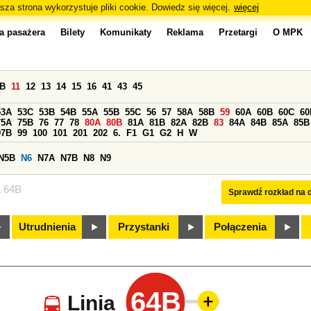
sza strona wykorzystuje pliki cookie. Dowiedz się więcej.
więcej
a pasażera
Bilety
Komunikaty
Reklama
Przetargi
O MPK
0B
11
12
13
14
15
16
41
43
45
53A
53C
53B
54B
55A
55B
55C
56
57
58A
58B
59
60A
60B
60C
60
75A
75B
76
77
78
80A
80B
81A
81B
82A
82B
83
84A
84B
85A
85B
97B
99
100
101
201
202
6.
F1
G1
G2
H
W
N5B
N6
N7A
N7B
N8
N9
a 64B
Sprawdź rozkład na d
Utrudnienia
Przystanki
Połączenia
64B
Linia