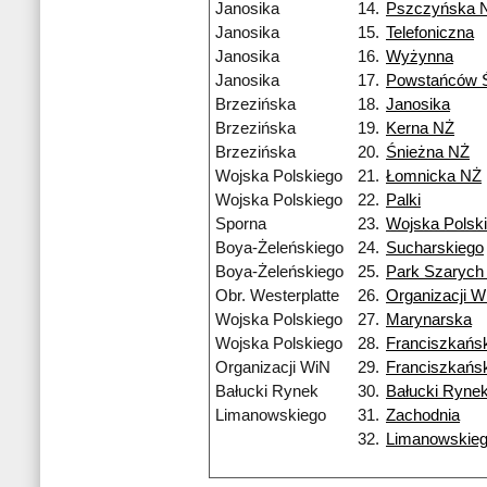
Janosika
14.
Pszczyńska 
Janosika
15.
Telefoniczna
Janosika
16.
Wyżynna
Janosika
17.
Powstańców Ś
Brzezińska
18.
Janosika
Brzezińska
19.
Kerna NŻ
Brzezińska
20.
Śnieżna NŻ
Wojska Polskiego
21.
Łomnicka NŻ
Wojska Polskiego
22.
Palki
Sporna
23.
Wojska Polsk
Boya-Żeleńskiego
24.
Sucharskiego
Boya-Żeleńskiego
25.
Park Szarych
Obr. Westerplatte
26.
Organizacji W
Wojska Polskiego
27.
Marynarska
Wojska Polskiego
28.
Franciszkańs
Organizacji WiN
29.
Franciszkańs
Bałucki Rynek
30.
Bałucki Ryne
Limanowskiego
31.
Zachodnia
32.
Limanowskie