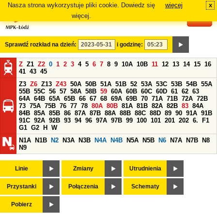
Nasza strona wykorzystuje pliki cookie. Dowiedz się
więcej
x
#
więcej.
Sprawdź rozkład na dzień:
i godzinę:
Z
Z1
Z2
0
1
2
3
4
5
6
7
8
9
10A
10B
11
12
13
14
15
16
41
43
45
Z3
Z6
Z13
Z43
50A
50B
51A
51B
52
53A
53C
53B
54B
55A
55B
55C
56
57
58A
58B
59
60A
60B
60C
60D
61
62
63
64A
64B
65A
65B
66
67
68
69A
69B
70
71A
71B
72A
72B
73
75A
75B
76
77
78
80A
80B
81A
81B
82A
82B
83
84A
84B
85A
85B
86
87A
87B
88A
88B
88C
88D
89
90
91A
91B
91C
92A
92B
93
94
96
97A
97B
99
100
101
201
202
6.
F1
G1
G2
H
W
N1A
N1B
N2
N3A
N3B
N4A
N4B
N5A
N5B
N6
N7A
N7B
N8
N9
Linie
Zmiany
Utrudnienia
Przystanki
Połączenia
Schematy
Pobierz