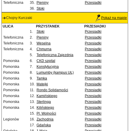
Telefoniczna
35.
Pieniny
Przesiadki
36.
Stoki
Chojny Kurczaki
Pokaż na mapie
ULICA
PRZYSTANEK
PRZESIADKI
1.
Stoki
Przesiadki
Telefoniczna
2.
Pieniny
Przesiadki
Telefoniczna
3.
Weselna
Przesiadki
Telefoniczna
4.
Chmurna
Przesiadki
5.
Telefoniczna Zajezdnia
Przesiadki
Pomorska
6.
CKD szpital
Przesiadki
Pomorska
7.
Konstytucyjna
Przesiadki
Pomorska
8.
Lumumby (kampus UŁ)
Przesiadki
Pomorska
9.
Tamka
Przesiadki
Pomorska
10.
Matejki
Przesiadki
Pomorska
11.
Rondo Solidarności
Przesiadki
Pomorska
12.
Kamińskiego
Przesiadki
Pomorska
13.
Sterlinga
Przesiadki
Pomorska
14.
Kilińskiego
Przesiadki
15.
Pl. Wolności
Przesiadki
Legionów
16.
Zachodnia
Przesiadki
17.
Gdańska
Przesiadki