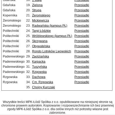
Gdańska
18.
1 Maja
Przesiadki
Gdańska
19.
Zielona
Przesiadki
Gdańska
20.
Struga
Przesiadki
Kopernika
21.
Żeromskiego
Przesiadki
Żeromskiego
22.
Mickiewicza
Przesiadki
Żeromskiego
23.
Radwańska (kampus PŁ)
Przesiadki
Politechniki
24.
Targi Łódzkie
Przesiadki
Politechniki
25.
Wróblewskiego (kampus PŁ)
Przesiadki
Politechniki
26.
Skrzywana
Przesiadki
Politechniki
27.
Obywatelska
Przesiadki
Politechniki
28.
Rondo Lotników Lwowskich
Przesiadki
Paderewskiego
29.
Zaolziańska
Przesiadki
Paderewskiego
30.
Karpacka
Przesiadki
Paderewskiego
31.
Tuszyńska
Przesiadki
Paderewskiego
32.
Rzgowska
Przesiadki
Rzgowska
33.
Dachowa
Przesiadki
Rzgowska
34.
Cm. Rzgowska
Przesiadki
35.
Chojny Kurczaki
Wszystkie treści MPK-Łódź Spółka z o.o. opublikowane na niniejszej stronie są
chronione prawem autorskim. Kopiowanie i rozpowszechnianie ich bez pisemnej
zgody MPK-Łódź Spółka z o.o. dla celów innych niż potrzeby własne jest
zabronione.