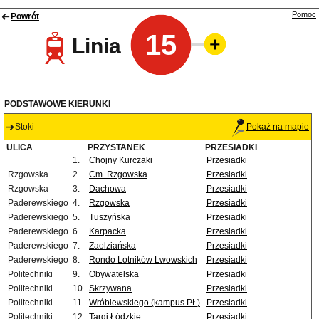
Pomoc
Powrót
15
Linia
PODSTAWOWE KIERUNKI
Stoki
Pokaż na mapie
ULICA
PRZYSTANEK
PRZESIADKI
1.
Chojny Kurczaki
Przesiadki
Rzgowska
2.
Cm. Rzgowska
Przesiadki
Rzgowska
3.
Dachowa
Przesiadki
Paderewskiego
4.
Rzgowska
Przesiadki
Paderewskiego
5.
Tuszyńska
Przesiadki
Paderewskiego
6.
Karpacka
Przesiadki
Paderewskiego
7.
Zaolziańska
Przesiadki
Paderewskiego
8.
Rondo Lotników Lwowskich
Przesiadki
Politechniki
9.
Obywatelska
Przesiadki
Politechniki
10.
Skrzywana
Przesiadki
Politechniki
11.
Wróblewskiego (kampus PŁ)
Przesiadki
Politechniki
12.
Targi Łódzkie
Przesiadki