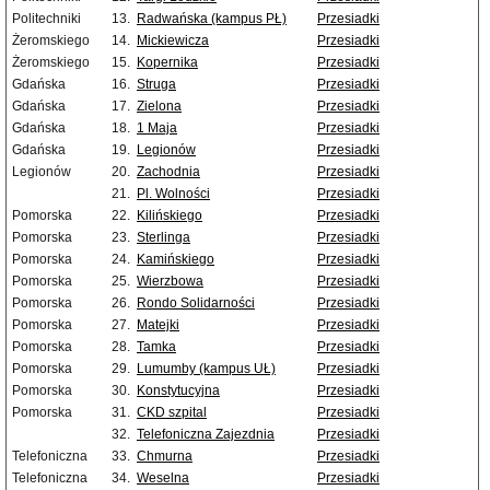
Politechniki
13.
Radwańska (kampus PŁ)
Przesiadki
Żeromskiego
14.
Mickiewicza
Przesiadki
Żeromskiego
15.
Kopernika
Przesiadki
Gdańska
16.
Struga
Przesiadki
Gdańska
17.
Zielona
Przesiadki
Gdańska
18.
1 Maja
Przesiadki
Gdańska
19.
Legionów
Przesiadki
Legionów
20.
Zachodnia
Przesiadki
21.
Pl. Wolności
Przesiadki
Pomorska
22.
Kilińskiego
Przesiadki
Pomorska
23.
Sterlinga
Przesiadki
Pomorska
24.
Kamińskiego
Przesiadki
Pomorska
25.
Wierzbowa
Przesiadki
Pomorska
26.
Rondo Solidarności
Przesiadki
Pomorska
27.
Matejki
Przesiadki
Pomorska
28.
Tamka
Przesiadki
Pomorska
29.
Lumumby (kampus UŁ)
Przesiadki
Pomorska
30.
Konstytucyjna
Przesiadki
Pomorska
31.
CKD szpital
Przesiadki
32.
Telefoniczna Zajezdnia
Przesiadki
Telefoniczna
33.
Chmurna
Przesiadki
Telefoniczna
34.
Weselna
Przesiadki