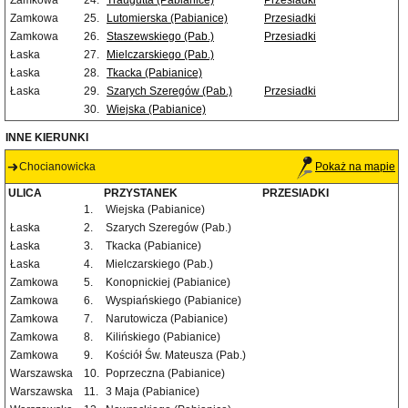
Zamkowa
24.
Traugutta (Pabianice)
Przesiadki
Zamkowa
25.
Lutomierska (Pabianice)
Przesiadki
Zamkowa
26.
Staszewskiego (Pab.)
Przesiadki
Łaska
27.
Mielczarskiego (Pab.)
Łaska
28.
Tkacka (Pabianice)
Łaska
29.
Szarych Szeregów (Pab.)
Przesiadki
30.
Wiejska (Pabianice)
INNE KIERUNKI
Chocianowicka
Pokaż na mapie
ULICA
PRZYSTANEK
PRZESIADKI
1.
Wiejska (Pabianice)
Łaska
2.
Szarych Szeregów (Pab.)
Łaska
3.
Tkacka (Pabianice)
Łaska
4.
Mielczarskiego (Pab.)
Zamkowa
5.
Konopnickiej (Pabianice)
Zamkowa
6.
Wyspiańskiego (Pabianice)
Zamkowa
7.
Narutowicza (Pabianice)
Zamkowa
8.
Kilińskiego (Pabianice)
Zamkowa
9.
Kościół Św. Mateusza (Pab.)
Warszawska
10.
Poprzeczna (Pabianice)
Warszawska
11.
3 Maja (Pabianice)