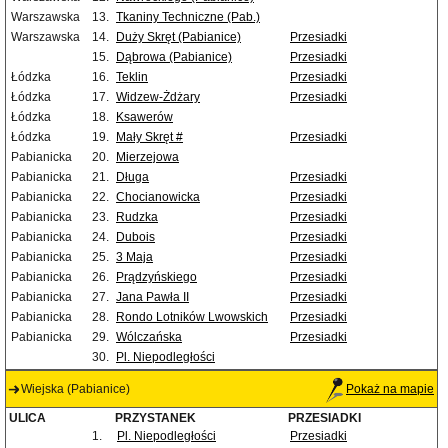
Warszawska
13.
Tkaniny Techniczne (Pab.)
Warszawska
14.
Duży Skręt (Pabianice)
Przesiadki
15.
Dąbrowa (Pabianice)
Przesiadki
Łódzka
16.
Teklin
Przesiadki
Łódzka
17.
Widzew-Żdżary
Przesiadki
Łódzka
18.
Ksawerów
Łódzka
19.
Mały Skręt #
Przesiadki
Pabianicka
20.
Mierzejowa
Pabianicka
21.
Długa
Przesiadki
Pabianicka
22.
Chocianowicka
Przesiadki
Pabianicka
23.
Rudzka
Przesiadki
Pabianicka
24.
Dubois
Przesiadki
Pabianicka
25.
3 Maja
Przesiadki
Pabianicka
26.
Prądzyńskiego
Przesiadki
Pabianicka
27.
Jana Pawła II
Przesiadki
Pabianicka
28.
Rondo Lotników Lwowskich
Przesiadki
Pabianicka
29.
Wólczańska
Przesiadki
30.
Pl. Niepodległości
Wiejska (Pabianice)
Pokaż na mapie
ULICA
PRZYSTANEK
PRZESIADKI
1.
Pl. Niepodległości
Przesiadki