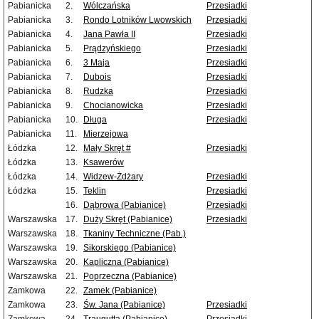
Pabianicka
2.
Wólczańska
Przesiadki
Pabianicka
3.
Rondo Lotników Lwowskich
Przesiadki
Pabianicka
4.
Jana Pawła II
Przesiadki
Pabianicka
5.
Prądzyńskiego
Przesiadki
Pabianicka
6.
3 Maja
Przesiadki
Pabianicka
7.
Dubois
Przesiadki
Pabianicka
8.
Rudzka
Przesiadki
Pabianicka
9.
Chocianowicka
Przesiadki
Pabianicka
10.
Długa
Przesiadki
Pabianicka
11.
Mierzejowa
Łódzka
12.
Mały Skręt #
Przesiadki
Łódzka
13.
Ksawerów
Łódzka
14.
Widzew-Żdżary
Przesiadki
Łódzka
15.
Teklin
Przesiadki
16.
Dąbrowa (Pabianice)
Przesiadki
Warszawska
17.
Duży Skręt (Pabianice)
Przesiadki
Warszawska
18.
Tkaniny Techniczne (Pab.)
Warszawska
19.
Sikorskiego (Pabianice)
Warszawska
20.
Kapliczna (Pabianice)
Warszawska
21.
Poprzeczna (Pabianice)
Zamkowa
22.
Zamek (Pabianice)
Zamkowa
23.
Św. Jana (Pabianice)
Przesiadki