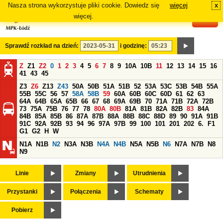
Nasza strona wykorzystuje pliki cookie. Dowiedz się
więcej
x
#
więcej.
Sprawdź rozkład na dzień:
i godzinę:
Z
Z1
Z2
0
1
2
3
4
5
6
7
8
9
10A
10B
11
12
13
14
15
16
41
43
45
Z3
Z6
Z13
Z43
50A
50B
51A
51B
52
53A
53C
53B
54B
55A
55B
55C
56
57
58A
58B
59
60A
60B
60C
60D
61
62
63
64A
64B
65A
65B
66
67
68
69A
69B
70
71A
71B
72A
72B
73
75A
75B
76
77
78
80A
80B
81A
81B
82A
82B
83
84A
84B
85A
85B
86
87A
87B
88A
88B
88C
88D
89
90
91A
91B
91C
92A
92B
93
94
96
97A
97B
99
100
101
201
202
6.
F1
G1
G2
H
W
N1A
N1B
N2
N3A
N3B
N4A
N4B
N5A
N5B
N6
N7A
N7B
N8
N9
Linie
Zmiany
Utrudnienia
Przystanki
Połączenia
Schematy
Pobierz