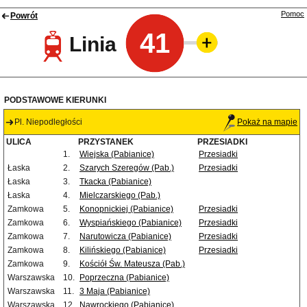
Pomoc
Powrót
41
Linia
PODSTAWOWE KIERUNKI
Pl. Niepodległości
Pokaż na mapie
ULICA
PRZYSTANEK
PRZESIADKI
1.
Wiejska (Pabianice)
Przesiadki
Łaska
2.
Szarych Szeregów (Pab.)
Przesiadki
Łaska
3.
Tkacka (Pabianice)
Łaska
4.
Mielczarskiego (Pab.)
Zamkowa
5.
Konopnickiej (Pabianice)
Przesiadki
Zamkowa
6.
Wyspiańskiego (Pabianice)
Przesiadki
Zamkowa
7.
Narutowicza (Pabianice)
Przesiadki
Zamkowa
8.
Kilińskiego (Pabianice)
Przesiadki
Zamkowa
9.
Kościół Św. Mateusza (Pab.)
Warszawska
10.
Poprzeczna (Pabianice)
Warszawska
11.
3 Maja (Pabianice)
Warszawska
12.
Nawrockiego (Pabianice)