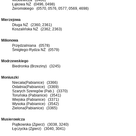
Łąkowa NŻ (0496, 0498)
Żeromskiego (0570, 0576, 0577, 0569, 4698)
Mierzejowa
Długa NŻ (2360, 2361)
Koszalińska NŻ (2362, 2363)
Milionowa
Przędzalniana (0578)
Śmigłego-Rydza NŻ (0579)
Modrzewskiego
Biedronka (Brzeziny) (3245)
Moniuszki
Niecała(Pabianice) (3366)
Ostatnia(Pabianice) (3369)
Szarych Szeregów (Pab.) (3370)
Toruńska (Pabianice) (3541)
Wiejska (Pabianice) (3371)
Wysoka (Pabianice) (3542)
Zielona(Pabianice) (3365)
Musierowicza
Piątkowska (Zgierz) (3038, 3240)
Łęczycka (Zgierz) (3040, 3041)