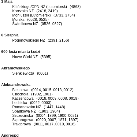
3 Maja
Kilińskiego/CPN NŻ (Lutomiersk) (4863)
Korczaka NŻ (2418, 2419)
Moniuszki (Lutomiersk) (3733, 3734)
Morska (0528, 0525)
Świetlicowa NŻ (0526, 0527)
6 Sierpnia
Pogonowskiego NŻ (2391, 2156)
600-lecia miasta Łodzi
Nowe Górki NŻ (5395)
Abramowskiego
Sienkiewicza (0001)
Aleksandrowska
Bielicowa (0014, 0015, 0013, 0012)
Chochoła (1902, 1901)
Kaczeńcowa (0018, 0009, 0008, 0019)
Lechicka (0022, 0003)
Romanowska NŻ (1447, 1448)
Spadkowa NŻ (1903, 1904)
Szczecińska (0004, 1899, 1900, 0021)
Szparagowa (0020, 0007, 1871, 1897)
Traktorowa (0011, 0017, 0010, 0016)
Andrespol