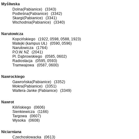
Myśliwska
Dolna(Pabianice) (3343)
Podleśna(Pabianice) (3342)
Skargi(Pabianice) (3341)
Wschodnia(Pabianice) (3340)
Narutowicza
Kopcińskiego (1922, 0598, 0588, 1923)
Matejki (kampus UŁ) (0590, 0596)
Narutowicza (1764)
P.O.W. NŻ (2041)
Pl. Dąbrowskiego (0585, 0602)
Radiostacja (0595, 0593)
Tramwajowa (0587, 0600)
Nawrockiego
Gawrońska(Pabianice) (3352)
Mokra(Pabianice) (3351)
Waltera-Janke (Pabianice) (3349)
Nawrot
Kilińskiego (0606)
Sienkiewicza (1166)
Targowa (0607)
Wysoka (0608)
Niciarniana
Czechosłowacka (0613)