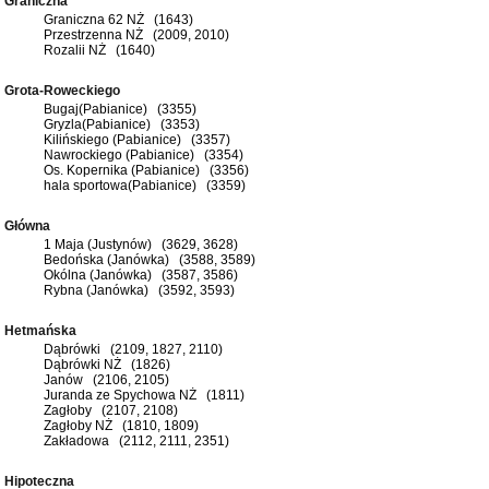
Graniczna
Graniczna 62 NŻ (1643)
Przestrzenna NŻ (2009, 2010)
Rozalii NŻ (1640)
Grota-Roweckiego
Bugaj(Pabianice) (3355)
Gryzla(Pabianice) (3353)
Kilińskiego (Pabianice) (3357)
Nawrockiego (Pabianice) (3354)
Os. Kopernika (Pabianice) (3356)
hala sportowa(Pabianice) (3359)
Główna
1 Maja (Justynów) (3629, 3628)
Bedońska (Janówka) (3588, 3589)
Okólna (Janówka) (3587, 3586)
Rybna (Janówka) (3592, 3593)
Hetmańska
Dąbrówki (2109, 1827, 2110)
Dąbrówki NŻ (1826)
Janów (2106, 2105)
Juranda ze Spychowa NŻ (1811)
Zagłoby (2107, 2108)
Zagłoby NŻ (1810, 1809)
Zakładowa (2112, 2111, 2351)
Hipoteczna