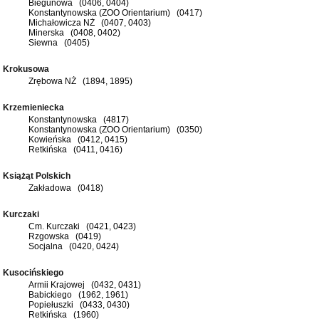
Biegunowa (0406, 0404)
Konstantynowska (ZOO Orientarium) (0417)
Michałowicza NŻ (0407, 0403)
Minerska (0408, 0402)
Siewna (0405)
Krokusowa
Zrębowa NŻ (1894, 1895)
Krzemieniecka
Konstantynowska (4817)
Konstantynowska (ZOO Orientarium) (0350)
Kowieńska (0412, 0415)
Retkińska (0411, 0416)
Książąt Polskich
Zakładowa (0418)
Kurczaki
Cm. Kurczaki (0421, 0423)
Rzgowska (0419)
Socjalna (0420, 0424)
Kusocińskiego
Armii Krajowej (0432, 0431)
Babickiego (1962, 1961)
Popiełuszki (0433, 0430)
Retkińska (1960)