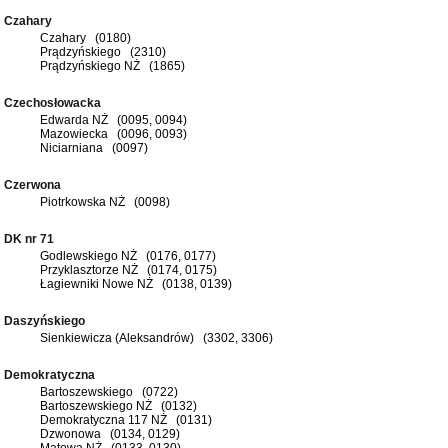
Czahary
Czahary (0180)
Prądzyńskiego (2310)
Prądzyńskiego NŻ (1865)
Czechosłowacka
Edwarda NŻ (0095, 0094)
Mazowiecka (0096, 0093)
Niciarniana (0097)
Czerwona
Piotrkowska NŻ (0098)
DK nr 71
Godlewskiego NŻ (0176, 0177)
Przyklasztorze NŻ (0174, 0175)
Łagiewniki Nowe NŻ (0138, 0139)
Daszyńskiego
Sienkiewicza (Aleksandrów) (3302, 3306)
Demokratyczna
Bartoszewskiego (0722)
Bartoszewskiego NŻ (0132)
Demokratyczna 117 NŻ (0131)
Dzwonowa (0134, 0129)
Matowa NŻ (0133, 0130)