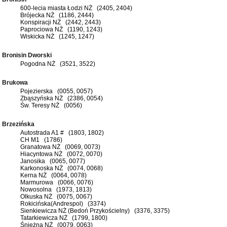
600-lecia miasta Łodzi NŻ (2405, 2404)
Brójecka NŻ (1186, 2444)
Konspiracji NŻ (2442, 2443)
Paprociowa NŻ (1190, 1243)
Wiskicka NŻ (1245, 1247)
Bronisin Dworski
Pogodna NŻ (3521, 3522)
Brukowa
Pojezierska (0055, 0057)
Zbąszyńska NŻ (2386, 0054)
Św. Teresy NŻ (0056)
Brzezińska
Autostrada A1 # (1803, 1802)
CH M1 (1786)
Granatowa NŻ (0069, 0073)
Hiacyntowa NŻ (0072, 0070)
Janosika (0065, 0077)
Karkonoska NŻ (0074, 0068)
Kerna NŻ (0064, 0078)
Marmurowa (0066, 0076)
Nowosolna (1973, 1813)
Olkuska NŻ (0075, 0067)
Rokicińska(Andrespol) (3374)
Sienkiewicza NŻ (Bedoń Przykościelny) (3376, 3375)
Tatarkiewicza NŻ (1799, 1800)
Śnieżna NŻ (0079, 0063)