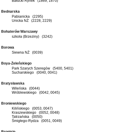
Bałucki Rynek (1869, 1870)
Bednarska
Pabianicka (2295)
Unicka NŻ (2228, 2229)
Bohaterów Warszawy
szkoła (Brzeziny) (3242)
Borowa
Siewna NŻ (0039)
Boya-Żeleńskiego
Park Szarych Szeregów (5400, 5401)
Sucharskiego (0040, 0041)
Bratysławska
Wileńska (0044)
Wróblewskiego (0042, 0045)
Broniewskiego
Kilińskiego (0053, 0047)
Kraszewskiego (0052, 0048)
Tatrzańska (0050)
Śmigłego-Rydza (0051, 0049)
Bronisin