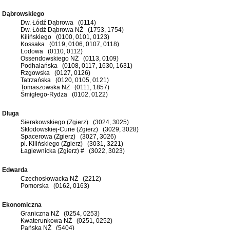
Dąbrowskiego
Dw. Łódź Dąbrowa (0114)
Dw. Łódź Dąbrowa NŻ (1753, 1754)
Kilińskiego (0100, 0101, 0123)
Kossaka (0119, 0106, 0107, 0118)
Lodowa (0110, 0112)
Ossendowskiego NŻ (0113, 0109)
Podhalańska (0108, 0117, 1630, 1631)
Rzgowska (0127, 0126)
Tatrzańska (0120, 0105, 0121)
Tomaszowska NŻ (0111, 1857)
Śmigłego-Rydza (0102, 0122)
Długa
Sierakowskiego (Zgierz) (3024, 3025)
Skłodowskiej-Curie (Zgierz) (3029, 3028)
Spacerowa (Zgierz) (3027, 3026)
pl. Kilińskiego (Zgierz) (3031, 3221)
Łagiewnicka (Zgierz) # (3022, 3023)
Edwarda
Czechosłowacka NŻ (2212)
Pomorska (0162, 0163)
Ekonomiczna
Graniczna NŻ (0254, 0253)
Kwaterunkowa NŻ (0251, 0252)
Pańska NŻ (5404)