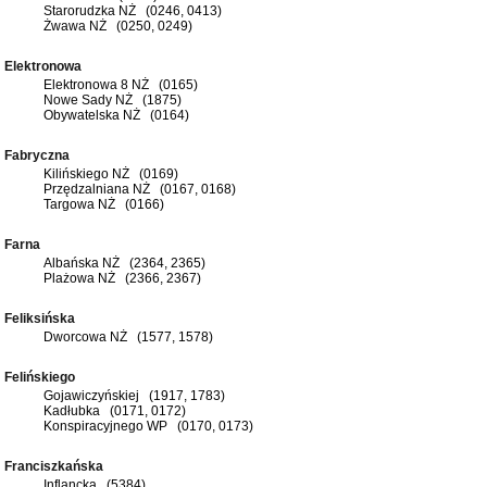
Starorudzka NŻ (0246, 0413)
Żwawa NŻ (0250, 0249)
Elektronowa
Elektronowa 8 NŻ (0165)
Nowe Sady NŻ (1875)
Obywatelska NŻ (0164)
Fabryczna
Kilińskiego NŻ (0169)
Przędzalniana NŻ (0167, 0168)
Targowa NŻ (0166)
Farna
Albańska NŻ (2364, 2365)
Plażowa NŻ (2366, 2367)
Feliksińska
Dworcowa NŻ (1577, 1578)
Felińskiego
Gojawiczyńskiej (1917, 1783)
Kadłubka (0171, 0172)
Konspiracyjnego WP (0170, 0173)
Franciszkańska
Inflancka (5384)