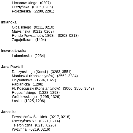
Limanowskiego (0207)
Olsztyńska (0205, 0206)
Pojezierska (2280, 2281)
Inflancka
Gibalskiego (0211, 0210)
Marysińska (0212, 0209)
Rondo Powstańców 1863r. (0208, 0213)
Zagajnikowa (1404)
Inowrocławska
Lutomierska (2234)
Jana Pawła II
Daszyńskiego (Konst.) (3283, 3551)
Moniuszki (Konstantynów) (3552, 3284)
Obywatelska (1294, 1327)
Pabianicka (1298)
Pl. Kościuszki (Konstantynów) (3066, 3550, 3549)
Rogozińskiego (1328, 1293)
Wróblewskiego (1295, 1326)
Łaska (1325, 1296)
Janosika
Powstańców Śląskich (0217, 0218)
Pszczyńska NŻ (0221, 0214)
Telefoniczna (0215, 0220)
Wyżynna (0219, 0216)