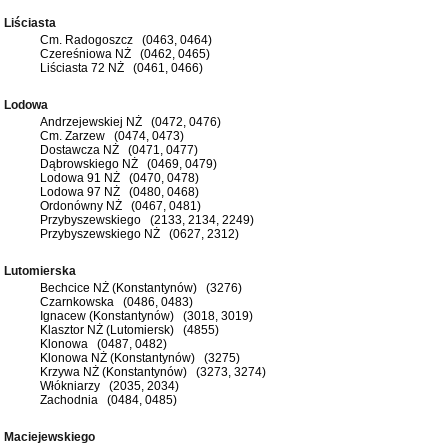
Liściasta
Cm. Radogoszcz (0463, 0464)
Czereśniowa NŻ (0462, 0465)
Liściasta 72 NŻ (0461, 0466)
Lodowa
Andrzejewskiej NŻ (0472, 0476)
Cm. Zarzew (0474, 0473)
Dostawcza NŻ (0471, 0477)
Dąbrowskiego NŻ (0469, 0479)
Lodowa 91 NŻ (0470, 0478)
Lodowa 97 NŻ (0480, 0468)
Ordonówny NŻ (0467, 0481)
Przybyszewskiego (2133, 2134, 2249)
Przybyszewskiego NŻ (0627, 2312)
Lutomierska
Bechcice NŻ (Konstantynów) (3276)
Czarnkowska (0486, 0483)
Ignacew (Konstantynów) (3018, 3019)
Klasztor NŻ (Lutomiersk) (4855)
Klonowa (0487, 0482)
Klonowa NŻ (Konstantynów) (3275)
Krzywa NŻ (Konstantynów) (3273, 3274)
Włókniarzy (2035, 2034)
Zachodnia (0484, 0485)
Maciejewskiego