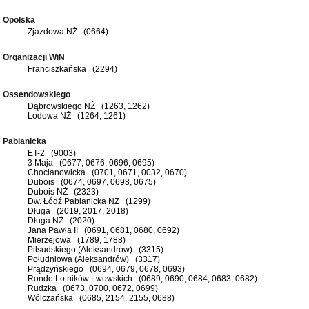
Opolska
Zjazdowa NŻ (0664)
Organizacji WiN
Franciszkańska (2294)
Ossendowskiego
Dąbrowskiego NŻ (1263, 1262)
Lodowa NŻ (1264, 1261)
Pabianicka
ET-2 (9003)
3 Maja (0677, 0676, 0696, 0695)
Chocianowicka (0701, 0671, 0032, 0670)
Dubois (0674, 0697, 0698, 0675)
Dubois NŻ (2323)
Dw. Łódź Pabianicka NŻ (1299)
Długa (2019, 2017, 2018)
Długa NŻ (2020)
Jana Pawła II (0691, 0681, 0680, 0692)
Mierzejowa (1789, 1788)
Piłsudskiego (Aleksandrów) (3315)
Południowa (Aleksandrów) (3317)
Prądzyńskiego (0694, 0679, 0678, 0693)
Rondo Lotników Lwowskich (0689, 0690, 0684, 0683, 0682)
Rudzka (0673, 0700, 0672, 0699)
Wólczańska (0685, 2154, 2155, 0688)