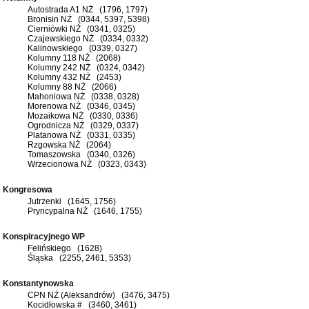
Autostrada A1 NŻ (1796, 1797)
Bronisin NŻ (0344, 5397, 5398)
Cierniówki NŻ (0341, 0325)
Czajewskiego NŻ (0334, 0332)
Kalinowskiego (0339, 0327)
Kolumny 118 NŻ (2068)
Kolumny 242 NŻ (0324, 0342)
Kolumny 432 NŻ (2453)
Kolumny 88 NŻ (2066)
Mahoniowa NŻ (0338, 0328)
Morenowa NŻ (0346, 0345)
Mozaikowa NŻ (0330, 0336)
Ogrodnicza NŻ (0329, 0337)
Platanowa NŻ (0331, 0335)
Rzgowska NŻ (2064)
Tomaszowska (0340, 0326)
Wrzecionowa NŻ (0323, 0343)
Kongresowa
Jutrzenki (1645, 1756)
Pryncypalna NŻ (1646, 1755)
Konspiracyjnego WP
Felińskiego (1628)
Śląska (2255, 2461, 5353)
Konstantynowska
CPN NŻ (Aleksandrów) (3476, 3475)
Kocidłowska # (3460, 3461)