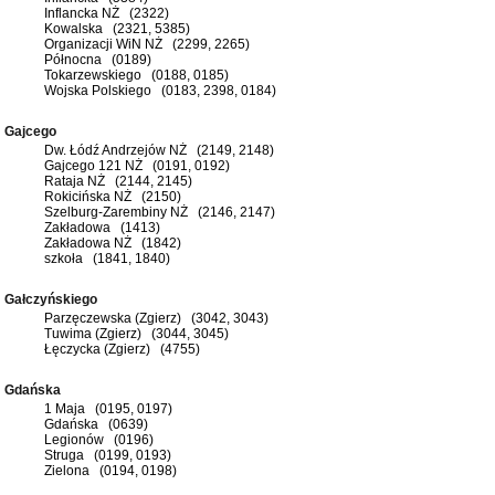
Inflancka NŻ (2322)
Kowalska (2321, 5385)
Organizacji WiN NŻ (2299, 2265)
Północna (0189)
Tokarzewskiego (0188, 0185)
Wojska Polskiego (0183, 2398, 0184)
Gajcego
Dw. Łódź Andrzejów NŻ (2149, 2148)
Gajcego 121 NŻ (0191, 0192)
Rataja NŻ (2144, 2145)
Rokicińska NŻ (2150)
Szelburg-Zarembiny NŻ (2146, 2147)
Zakładowa (1413)
Zakładowa NŻ (1842)
szkoła (1841, 1840)
Gałczyńskiego
Parzęczewska (Zgierz) (3042, 3043)
Tuwima (Zgierz) (3044, 3045)
Łęczycka (Zgierz) (4755)
Gdańska
1 Maja (0195, 0197)
Gdańska (0639)
Legionów (0196)
Struga (0199, 0193)
Zielona (0194, 0198)