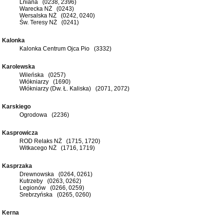
Lniana (0238, 2396)
Warecka NŻ (0243)
Wersalska NŻ (0242, 0240)
Św. Teresy NŻ (0241)
Kalonka
Kalonka Centrum Ojca Pio (3332)
Karolewska
Wileńska (0257)
Włókniarzy (1690)
Włókniarzy (Dw. Ł. Kaliska) (2071, 2072)
Karskiego
Ogrodowa (2236)
Kasprowicza
ROD Relaks NŻ (1715, 1720)
Witkacego NŻ (1716, 1719)
Kasprzaka
Drewnowska (0264, 0261)
Kutrzeby (0263, 0262)
Legionów (0266, 0259)
Srebrzyńska (0265, 0260)
Kerna