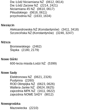
Dw. Łódź Niciarniana NŻ (0612, 0614)
Dw. Łódź Zarzew NŻ (2214, 2421)
Niciarniana 45 NŻ (0610, 0617)
Piłsudskiego (0616, 0611)
przychodnia NŻ (1633, 1634)
Niesięcin
Aleksandrowska NŻ (Konstantynów) (3411, 3418)
Szczecińska NŻ (Konstantynów) (3246, 3247)
Niższa
Broniewskiego (2462)
Śląska (2180, 2179)
Nowe Górki
600-lecia miasta Łodzi NŻ (5399)
Nowe Sady
Elektronowa NŻ (0621, 2326)
Pustynna (2260)
ROD Olimpijka NŻ (0623, 0626)
Waltera-Janke NŻ (0624, 0625)
zajezdnia MPK NŻ (1611, 0622)
zajezdnia NOWE SADY (9012)
Nowogrodzka
Mazowiecka (2210)