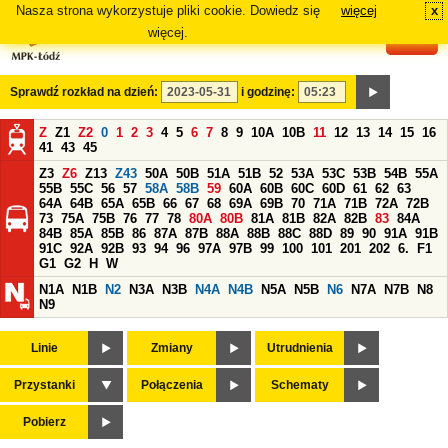
Nasza strona wykorzystuje pliki cookie. Dowiedz się
więcej
x
#
więcej.
Sprawdź rozkład na dzień:
i godzinę:
Z
Z1
Z2
0
1
2
3
4
5
6
7
8
9
10A
10B
11
12
13
14
15
16
41
43
45
Z3
Z6
Z13
Z43
50A
50B
51A
51B
52
53A
53C
53B
54B
55A
55B
55C
56
57
58A
58B
59
60A
60B
60C
60D
61
62
63
64A
64B
65A
65B
66
67
68
69A
69B
70
71A
71B
72A
72B
73
75A
75B
76
77
78
80A
80B
81A
81B
82A
82B
83
84A
84B
85A
85B
86
87A
87B
88A
88B
88C
88D
89
90
91A
91B
91C
92A
92B
93
94
96
97A
97B
99
100
101
201
202
6.
F1
G1
G2
H
W
N1A
N1B
N2
N3A
N3B
N4A
N4B
N5A
N5B
N6
N7A
N7B
N8
N9
Linie
Zmiany
Utrudnienia
Przystanki
Połączenia
Schematy
Pobierz