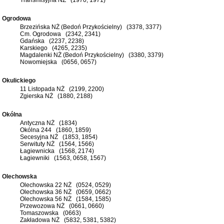
Ogrodowa
Brzezińska NŻ (Bedoń Przykościelny) (3378, 3377)
Cm. Ogrodowa (2342, 2341)
Gdańska (2237, 2238)
Karskiego (4265, 2235)
Magdalenki NŻ (Bedoń Przykościelny) (3380, 3379)
Nowomiejska (0656, 0657)
Okulickiego
11 Listopada NŻ (2199, 2200)
Zgierska NŻ (1880, 2188)
Okólna
Antyczna NŻ (1834)
Okólna 244 (1860, 1859)
Secesyjna NŻ (1853, 1854)
Serwituty NŻ (1564, 1566)
Łagiewnicka (1568, 2174)
Łagiewniki (1563, 0658, 1567)
Olechowska
Olechowska 22 NŻ (0524, 0529)
Olechowska 36 NŻ (0659, 0662)
Olechowska 56 NŻ (1584, 1585)
Przewozowa NŻ (0661, 0660)
Tomaszowska (0663)
Zakładowa NŻ (5832, 5381, 5382)