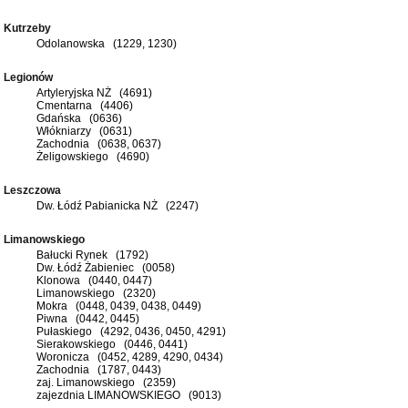
Kutrzeby
Odolanowska (1229, 1230)
Legionów
Artyleryjska NŻ (4691)
Cmentarna (4406)
Gdańska (0636)
Włókniarzy (0631)
Zachodnia (0638, 0637)
Żeligowskiego (4690)
Leszczowa
Dw. Łódź Pabianicka NŻ (2247)
Limanowskiego
Bałucki Rynek (1792)
Dw. Łódź Żabieniec (0058)
Klonowa (0440, 0447)
Limanowskiego (2320)
Mokra (0448, 0439, 0438, 0449)
Piwna (0442, 0445)
Pułaskiego (4292, 0436, 0450, 4291)
Sierakowskiego (0446, 0441)
Woronicza (0452, 4289, 4290, 0434)
Zachodnia (1787, 0443)
zaj. Limanowskiego (2359)
zajezdnia LIMANOWSKIEGO (9013)