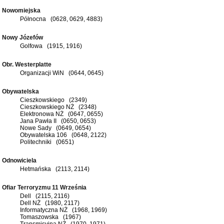
Nowomiejska
Północna (0628, 0629, 4883)
Nowy Józefów
Golfowa (1915, 1916)
Obr. Westerplatte
Organizacji WiN (0644, 0645)
Obywatelska
Cieszkowskiego (2349)
Cieszkowskiego NŻ (2348)
Elektronowa NŻ (0647, 0655)
Jana Pawła II (0650, 0653)
Nowe Sady (0649, 0654)
Obywatelska 106 (0648, 2122)
Politechniki (0651)
Odnowiciela
Hetmańska (2113, 2114)
Ofiar Terroryzmu 11 Września
Dell (2115, 2116)
Dell NŻ (1980, 2117)
Informatyczna NŻ (1968, 1969)
Tomaszowska (1967)
Transmisyjna NŻ (1970, 1971)