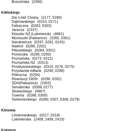
Brzezińska (2456)
Kilińskiego
Dw. Łódź Chojny (2177, 5280)
Dąbrowskiego (0314, 0271)
Fabryczna (0282, 0303)
Jaracza (2337)
Klasztor NŻ (Lutomiersk) (4861)
Moniuszki (Pabianice) (3360, 3361)
Narutowicza (0297, 0291, 0245)
Nawrot (0286, 2202)
Piłsudskiego (0284, 0301)
Pomorska (0295, 0293)
Poznańska (0273, 0312)
Poznańska NŻ (0313)
Przybyszewskiego (0310, 0276, 0275)
Przystanek mBank (0290, 0298)
Północna (0294)
Rewolucji 1905r. (0296, 0292)
SDH(Pabianice) (3363)
Senatorska (0308, 0277)
Słowackiego (4967)
Tuwima (0288, 0300)
Tymienieckiego (0280, 0307, 0306, 0279)
Klonowa
Limanowskiego (0317, 0318)
Lutomierska (2408, 2409, 2410)
Kolumny