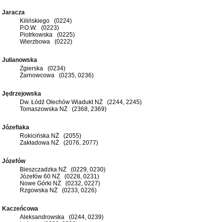
Jaracza
Kilińskiego (0224)
P.O.W. (0223)
Piotrkowska (0225)
Wierzbowa (0222)
Julianowska
Zgierska (0234)
Żarnowcowa (0235, 0236)
Jędrzejowska
Dw. Łódź Olechów Wiadukt NŻ (2244, 2245)
Tomaszowska NŻ (2368, 2369)
Józefiaka
Rokicińska NŻ (2055)
Zakładowa NŻ (2076, 2077)
Józefów
Bieszczadzka NŻ (0229, 0230)
Józefów 60 NŻ (0228, 0231)
Nowe Górki NŻ (0232, 0227)
Rzgowska NŻ (0233, 0226)
Kaczeńcowa
Aleksandrowska (0244, 0239)