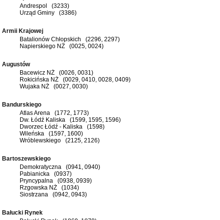
Andrespol (3233)
Urząd Gminy (3386)
Armii Krajowej
Batalionów Chłopskich (2296, 2297)
Napierskiego NŻ (0025, 0024)
Augustów
Bacewicz NŻ (0026, 0031)
Rokicińska NŻ (0029, 0410, 0028, 0409)
Wujaka NŻ (0027, 0030)
Bandurskiego
Atlas Arena (1772, 1773)
Dw. Łódź Kaliska (1599, 1595, 1596)
Dworzec Łódź - Kaliska (1598)
Wileńska (1597, 1600)
Wróblewskiego (2125, 2126)
Bartoszewskiego
Demokratyczna (0941, 0940)
Pabianicka (0937)
Pryncypalna (0938, 0939)
Rzgowska NŻ (1034)
Siostrzana (0942, 0943)
Bałucki Rynek