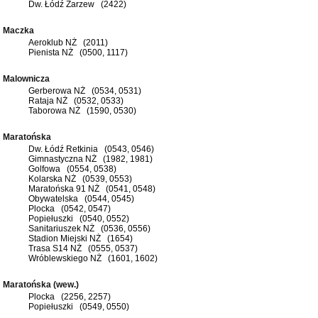
Dw. Łódź Zarzew (2422)
Maczka
Aeroklub NŻ (2011)
Pienista NŻ (0500, 1117)
Malownicza
Gerberowa NŻ (0534, 0531)
Rataja NŻ (0532, 0533)
Taborowa NŻ (1590, 0530)
Maratońska
Dw. Łódź Retkinia (0543, 0546)
Gimnastyczna NŻ (1982, 1981)
Golfowa (0554, 0538)
Kolarska NŻ (0539, 0553)
Maratońska 91 NŻ (0541, 0548)
Obywatelska (0544, 0545)
Plocka (0542, 0547)
Popiełuszki (0540, 0552)
Sanitariuszek NŻ (0536, 0556)
Stadion Miejski NŻ (1654)
Trasa S14 NŻ (0555, 0537)
Wróblewskiego NŻ (1601, 1602)
Maratońska (wew.)
Plocka (2256, 2257)
Popiełuszki (0549, 0550)