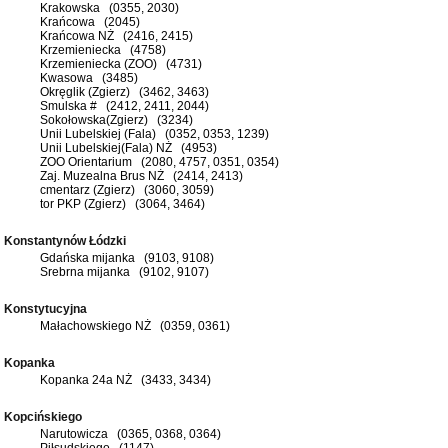
Krakowska (0355, 2030)
Krańcowa (2045)
Krańcowa NŻ (2416, 2415)
Krzemieniecka (4758)
Krzemieniecka (ZOO) (4731)
Kwasowa (3485)
Okręglik (Zgierz) (3462, 3463)
Smulska # (2412, 2411, 2044)
Sokołowska(Zgierz) (3234)
Unii Lubelskiej (Fala) (0352, 0353, 1239)
Unii Lubelskiej(Fala) NŻ (4953)
ZOO Orientarium (2080, 4757, 0351, 0354)
Zaj. Muzealna Brus NŻ (2414, 2413)
cmentarz (Zgierz) (3060, 3059)
tor PKP (Zgierz) (3064, 3464)
Konstantynów Łódzki
Gdańska mijanka (9103, 9108)
Srebrna mijanka (9102, 9107)
Konstytucyjna
Małachowskiego NŻ (0359, 0361)
Kopanka
Kopanka 24a NŻ (3433, 3434)
Kopcińskiego
Narutowicza (0365, 0368, 0364)
Piłsudskiego (1147)