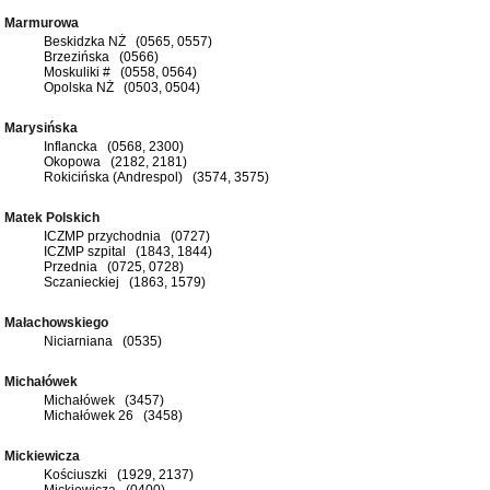
Marmurowa
Beskidzka NŻ (0565, 0557)
Brzezińska (0566)
Moskuliki # (0558, 0564)
Opolska NŻ (0503, 0504)
Marysińska
Inflancka (0568, 2300)
Okopowa (2182, 2181)
Rokicińska (Andrespol) (3574, 3575)
Matek Polskich
ICZMP przychodnia (0727)
ICZMP szpital (1843, 1844)
Przednia (0725, 0728)
Sczanieckiej (1863, 1579)
Małachowskiego
Niciarniana (0535)
Michałówek
Michałówek (3457)
Michałówek 26 (3458)
Mickiewicza
Kościuszki (1929, 2137)
Mickiewicza (0400)