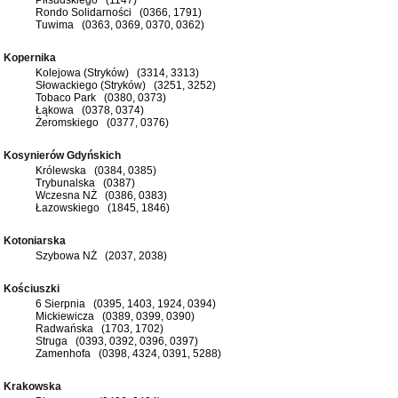
Rondo Solidarności (0366, 1791)
Tuwima (0363, 0369, 0370, 0362)
Kopernika
Kolejowa (Stryków) (3314, 3313)
Słowackiego (Stryków) (3251, 3252)
Tobaco Park (0380, 0373)
Łąkowa (0378, 0374)
Żeromskiego (0377, 0376)
Kosynierów Gdyńskich
Królewska (0384, 0385)
Trybunalska (0387)
Wczesna NŻ (0386, 0383)
Łazowskiego (1845, 1846)
Kotoniarska
Szybowa NŻ (2037, 2038)
Kościuszki
6 Sierpnia (0395, 1403, 1924, 0394)
Mickiewicza (0389, 0399, 0390)
Radwańska (1703, 1702)
Struga (0393, 0392, 0396, 0397)
Zamenhofa (0398, 4324, 0391, 5288)
Krakowska