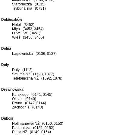
Starorudzka (0135)
Trybunalska (0731)
Dobieszków
Hotel (3452)
Młyn (3453, 3454)
O.Sz. i W (3451)
Wieś (3456, 3455)
Dolna
Łagiewnicka (0136, 0137)
Doły
Doły (1112)
Smutna NŻ (1593, 1877)
Telefoniczna NŻ (1592, 1878)
Drewnowska
Karskiego (0141, 0145)
Okrzei (0140)
Piwna (0142, 0144)
Zachodnia (0143)
Dubois
Hoffmanowej NŻ (0150, 0153)
Pabianicka (0151, 0152)
Pusta NŻ (0149, 0154)