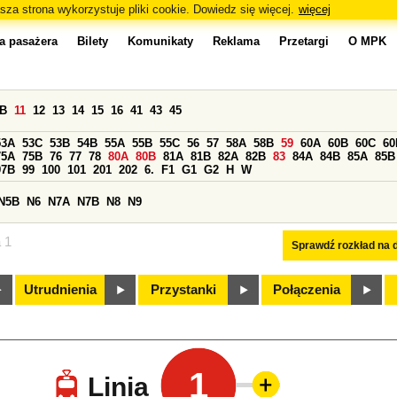
sza strona wykorzystuje pliki cookie. Dowiedz się więcej.
więcej
a pasażera
Bilety
Komunikaty
Reklama
Przetargi
O MPK
0B
11
12
13
14
15
16
41
43
45
53A
53C
53B
54B
55A
55B
55C
56
57
58A
58B
59
60A
60B
60C
60
75A
75B
76
77
78
80A
80B
81A
81B
82A
82B
83
84A
84B
85A
85B
97B
99
100
101
201
202
6.
F1
G1
G2
H
W
N5B
N6
N7A
N7B
N8
N9
a 1
Sprawdź rozkład na d
Utrudnienia
Przystanki
Połączenia
1
Linia