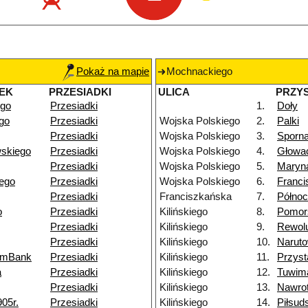
Pokaż na mapie
Mochnackiego
EK
PRZESIADKI
ULICA
PRZY
go
Przesiadki
1.
Doły
go
Przesiadki
Wojska Polskiego
2.
Palki
Przesiadki
Wojska Polskiego
3.
Sporn
skiego
Przesiadki
Wojska Polskiego
4.
Głowa
Przesiadki
Wojska Polskiego
5.
Maryn
iego
Przesiadki
Wojska Polskiego
6.
Franci
Przesiadki
Franciszkańska
7.
Półno
o
Przesiadki
Kilińskiego
8.
Pomor
Przesiadki
Kilińskiego
9.
Rewolu
Przesiadki
Kilińskiego
10.
Naruto
 mBank
Przesiadki
Kilińskiego
11.
Przys
a
Przesiadki
Kilińskiego
12.
Tuwim
Przesiadki
Kilińskiego
13.
Nawro
905r.
Przesiadki
Kilińskiego
14.
Piłsud