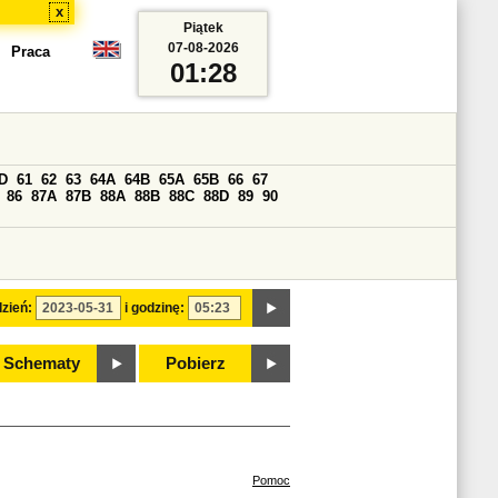
x
Piątek
07-08-2026
Praca
01:28
D
61
62
63
64A
64B
65A
65B
66
67
86
87A
87B
88A
88B
88C
88D
89
90
zień:
i godzinę:
Schematy
Pobierz
Pomoc