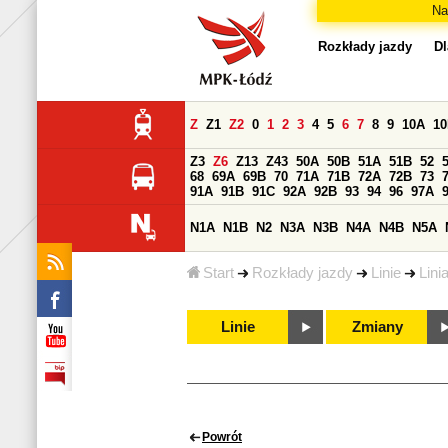
Na
Rozkłady jazdy
Dl
Z
Z1
Z2
0
1
2
3
4
5
6
7
8
9
10A
1
Z3
Z6
Z13
Z43
50A
50B
51A
51B
52
68
69A
69B
70
71A
71B
72A
72B
73
91A
91B
91C
92A
92B
93
94
96
97A
N1A
N1B
N2
N3A
N3B
N4A
N4B
N5A
Start
Rozkłady jazdy
Linie
Lini
Linie
Zmiany
Powrót