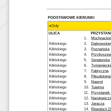
PODSTAWOWE KIERUNKI
Doły
ULICA
PRZYSTAN
1.
Mochnackie
Kilińskiego
2.
Dąbrowskie
Kilińskiego
3.
Poznańska
Kilińskiego
4.
Przybyszew
Kilińskiego
5.
Senatorska
Kilińskiego
6.
Tymienieck
Kilińskiego
7.
Fabryczna
Kilińskiego
8.
Piłsudskieg
Kilińskiego
9.
Nawrot
Kilińskiego
10.
Tuwima
Kilińskiego
11.
Przystanek
Kilińskiego
12.
Narutowicz
Kilińskiego
13.
Jaracza
Kilińskiego
14.
Rewolucji 1