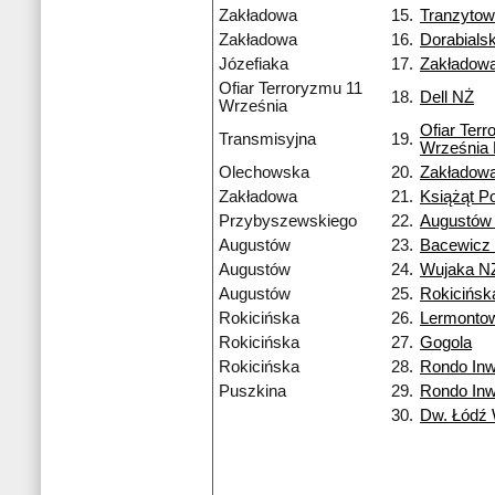
Zakładowa
15.
Tranzyto
Zakładowa
16.
Dorabialsk
Józefiaka
17.
Zakładow
Ofiar Terroryzmu 11
18.
Dell NŻ
Września
Ofiar Ter
Transmisyjna
19.
Września
Olechowska
20.
Zakładow
Zakładowa
21.
Książąt P
Przybyszewskiego
22.
Augustów
Augustów
23.
Bacewicz
Augustów
24.
Wujaka N
Augustów
25.
Rokicińsk
Rokicińska
26.
Lermonto
Rokicińska
27.
Gogola
Rokicińska
28.
Rondo Inw
Puszkina
29.
Rondo Inw
30.
Dw. Łódź