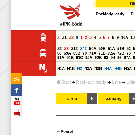
Na
Rozkłady jazdy
Dl
Z
Z1
Z2
0
1
2
3
4
5
6
7
8
9
10A
1
Z3
Z6
Z13
Z43
50A
50B
51A
51B
52
68
69A
69B
70
71A
71B
72A
72B
73
91A
91B
91C
92A
92B
93
94
96
97A
N1A
N1B
N2
N3A
N3B
N4A
N4B
N5A
Start
Rozkłady jazdy
Linie
Lini
Linie
Zmiany
Powrót