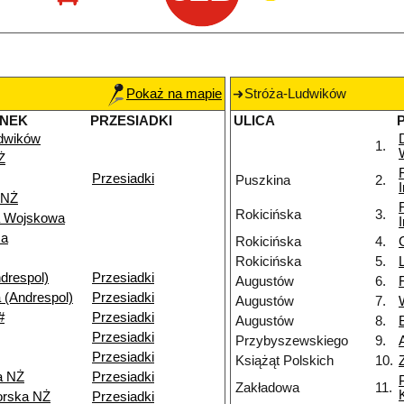
Pokaż na mapie
Stróża-Ludwików
ANEK
PRZESIADKI
ULICA
dwików
1.
Ż
Przesiadki
Puszkina
2.
 NŻ
Rokicińska
3.
a Wojskowa
za
Rokicińska
4.
Rokicińska
5.
drespol)
Przesiadki
Augustów
6.
 (Andrespol)
Przesiadki
Augustów
7.
#
Przesiadki
Augustów
8.
Przesiadki
Przybyszewskiego
9.
Przesiadki
Książąt Polskich
10.
a NŻ
Przesiadki
Zakładowa
11.
orska NŻ
Przesiadki