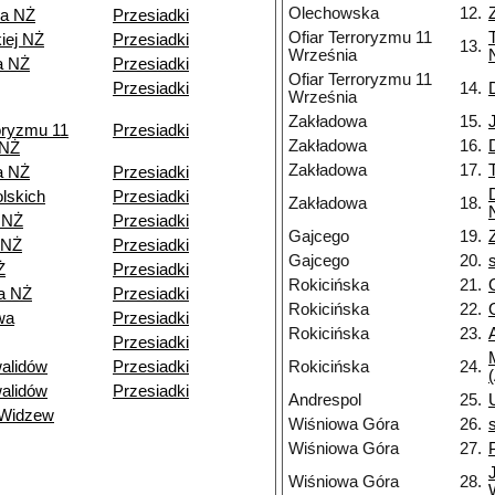
Olechowska
12.
wa NŻ
Przesiadki
Ofiar Terroryzmu 11
iej NŻ
Przesiadki
13.
Września
a NŻ
Przesiadki
Ofiar Terroryzmu 11
Przesiadki
14.
Września
Zakładowa
15.
roryzmu 11
Przesiadki
Zakładowa
16.
 NŻ
Zakładowa
17.
a NŻ
Przesiadki
olskich
Przesiadki
Zakładowa
18.
 NŻ
Przesiadki
Gajcego
19.
 NŻ
Przesiadki
Gajcego
20.
Ż
Przesiadki
Rokicińska
21.
a NŻ
Przesiadki
Rokicińska
22.
wa
Przesiadki
Rokicińska
23.
Przesiadki
alidów
Przesiadki
Rokicińska
24.
alidów
Przesiadki
Andrespol
25.
 Widzew
Wiśniowa Góra
26.
Wiśniowa Góra
27.
Wiśniowa Góra
28.