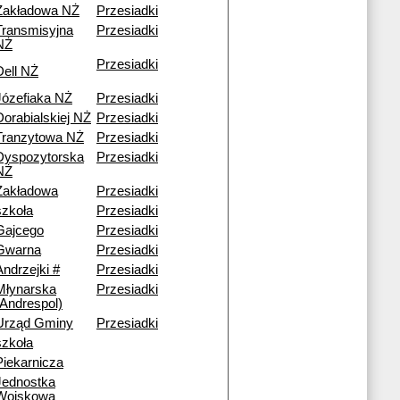
Zakładowa NŻ
Przesiadki
Transmisyjna
Przesiadki
NŻ
Przesiadki
Dell NŻ
Józefiaka NŻ
Przesiadki
Dorabialskiej NŻ
Przesiadki
Tranzytowa NŻ
Przesiadki
Dyspozytorska
Przesiadki
NŻ
Zakładowa
Przesiadki
szkoła
Przesiadki
Gajcego
Przesiadki
Gwarna
Przesiadki
Andrzejki #
Przesiadki
Młynarska
Przesiadki
(Andrespol)
Urząd Gminy
Przesiadki
szkoła
Piekarnicza
Jednostka
Wojskowa