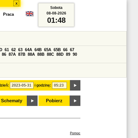
x
Sobota
08-08-2026
Praca
01:48
D
61
62
63
64A
64B
65A
65B
66
67
86
87A
87B
88A
88B
88C
88D
89
90
zień:
i godzinę:
Schematy
Pobierz
Pomoc