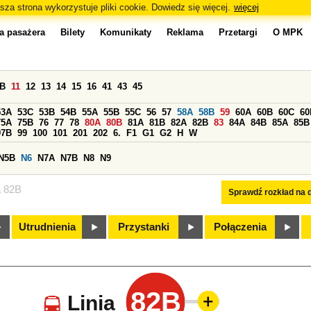
sza strona wykorzystuje pliki cookie. Dowiedz się więcej.
więcej
a pasażera
Bilety
Komunikaty
Reklama
Przetargi
O MPK
0B
11
12
13
14
15
16
41
43
45
53A
53C
53B
54B
55A
55B
55C
56
57
58A
58B
59
60A
60B
60C
60
75A
75B
76
77
78
80A
80B
81A
81B
82A
82B
83
84A
84B
85A
85B
97B
99
100
101
201
202
6.
F1
G1
G2
H
W
N5B
N6
N7A
N7B
N8
N9
a 82B
Sprawdź rozkład na d
Utrudnienia
Przystanki
Połączenia
82B
Linia