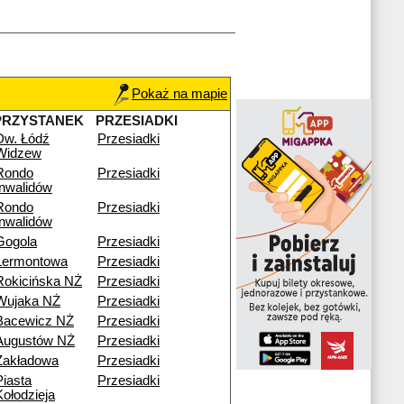
Pokaż na mapie
PRZYSTANEK
PRZESIADKI
Dw. Łódź
Przesiadki
Widzew
Rondo
Przesiadki
Inwalidów
Rondo
Przesiadki
Inwalidów
Gogola
Przesiadki
Lermontowa
Przesiadki
Rokicińska NŻ
Przesiadki
Wujaka NŻ
Przesiadki
Bacewicz NŻ
Przesiadki
Augustów NŻ
Przesiadki
Zakładowa
Przesiadki
Piasta
Przesiadki
Kołodzieja