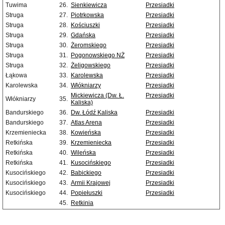
Tuwima
26.
Sienkiewicza
Przesiadki
Struga
27.
Piotrkowska
Przesiadki
Struga
28.
Kościuszki
Przesiadki
Struga
29.
Gdańska
Przesiadki
Struga
30.
Żeromskiego
Przesiadki
Struga
31.
Pogonowskiego NŻ
Przesiadki
Struga
32.
Żeligowskiego
Przesiadki
Łąkowa
33.
Karolewska
Przesiadki
Karolewska
34.
Włókniarzy
Przesiadki
Mickiewicza (Dw. Ł.
Przesiadki
Włókniarzy
35.
Kaliska)
Bandurskiego
36.
Dw. Łódź Kaliska
Przesiadki
Bandurskiego
37.
Atlas Arena
Przesiadki
Krzemieniecka
38.
Kowieńska
Przesiadki
Retkińska
39.
Krzemieniecka
Przesiadki
Retkińska
40.
Wileńska
Przesiadki
Retkińska
41.
Kusocińskiego
Przesiadki
Kusocińskiego
42.
Babickiego
Przesiadki
Kusocińskiego
43.
Armii Krajowej
Przesiadki
Kusocińskiego
44.
Popiełuszki
Przesiadki
45.
Retkinia