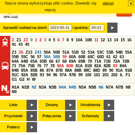
Nasza strona wykorzystuje pliki cookie. Dowiedz się
więcej
x
#
więcej.
Sprawdź rozkład na dzień:
i godzinę:
Z
Z1
Z2
0
1
2
3
4
5
6
7
8
9
10A
10B
11
12
13
14
15
16
41
43
45
Z3
Z6
Z13
Z43
50A
50B
51A
51B
52
53A
53C
53B
54B
55A
55B
55C
56
57
58A
58B
59
60A
60B
60C
60D
61
62
63
64A
64B
65A
65B
66
67
68
69A
69B
70
71A
71B
72A
72B
73
75A
75B
76
77
78
80A
80B
81A
81B
82A
82B
83
84A
84B
85A
85B
86
87A
87B
88A
88B
88C
88D
89
90
91A
91B
91C
92A
92B
93
94
96
97A
97B
99
100
101
201
202
6.
F1
G1
G2
H
W
N1A
N1B
N2
N3A
N3B
N4A
N4B
N5A
N5B
N6
N7A
N7B
N8
N9
Linie
Zmiany
Utrudnienia
Przystanki
Połączenia
Schematy
Pobierz