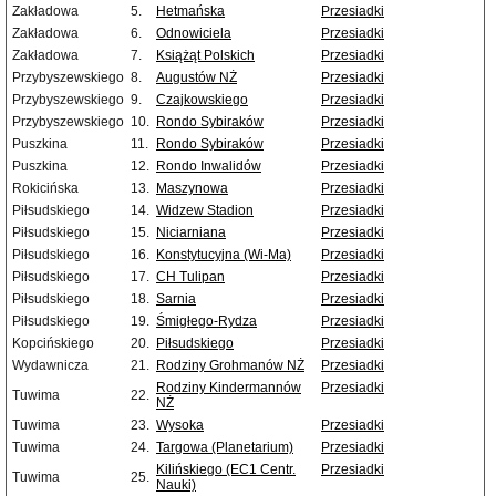
Zakładowa
5.
Hetmańska
Przesiadki
Zakładowa
6.
Odnowiciela
Przesiadki
Zakładowa
7.
Książąt Polskich
Przesiadki
Przybyszewskiego
8.
Augustów NŻ
Przesiadki
Przybyszewskiego
9.
Czajkowskiego
Przesiadki
Przybyszewskiego
10.
Rondo Sybiraków
Przesiadki
Puszkina
11.
Rondo Sybiraków
Przesiadki
Puszkina
12.
Rondo Inwalidów
Przesiadki
Rokicińska
13.
Maszynowa
Przesiadki
Piłsudskiego
14.
Widzew Stadion
Przesiadki
Piłsudskiego
15.
Niciarniana
Przesiadki
Piłsudskiego
16.
Konstytucyjna (Wi-Ma)
Przesiadki
Piłsudskiego
17.
CH Tulipan
Przesiadki
Piłsudskiego
18.
Sarnia
Przesiadki
Piłsudskiego
19.
Śmigłego-Rydza
Przesiadki
Kopcińskiego
20.
Piłsudskiego
Przesiadki
Wydawnicza
21.
Rodziny Grohmanów NŻ
Przesiadki
Rodziny Kindermannów
Przesiadki
Tuwima
22.
NŻ
Tuwima
23.
Wysoka
Przesiadki
Tuwima
24.
Targowa (Planetarium)
Przesiadki
Kilińskiego (EC1 Centr.
Przesiadki
Tuwima
25.
Nauki)