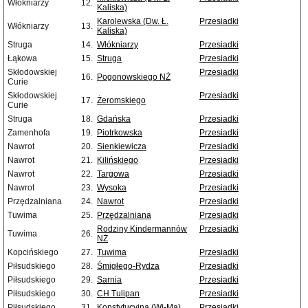
Włókniarzy
12.
Kaliska)
Karolewska (Dw. Ł.
Przesiadki
Włókniarzy
13.
Kaliska)
Struga
14.
Włókniarzy
Przesiadki
Łąkowa
15.
Struga
Przesiadki
Skłodowskiej
Przesiadki
16.
Pogonowskiego NŻ
Curie
Skłodowskiej
Przesiadki
17.
Żeromskiego
Curie
Struga
18.
Gdańska
Przesiadki
Zamenhofa
19.
Piotrkowska
Przesiadki
Nawrot
20.
Sienkiewicza
Przesiadki
Nawrot
21.
Kilińskiego
Przesiadki
Nawrot
22.
Targowa
Przesiadki
Nawrot
23.
Wysoka
Przesiadki
Przędzalniana
24.
Nawrot
Przesiadki
Tuwima
25.
Przędzalniana
Przesiadki
Rodziny Kindermannów
Przesiadki
Tuwima
26.
NŻ
Kopcińskiego
27.
Tuwima
Przesiadki
Piłsudskiego
28.
Śmigłego-Rydza
Przesiadki
Piłsudskiego
29.
Sarnia
Przesiadki
Piłsudskiego
30.
CH Tulipan
Przesiadki
Piłsudskiego
31.
Konstytucyjna (Wi-Ma)
Przesiadki