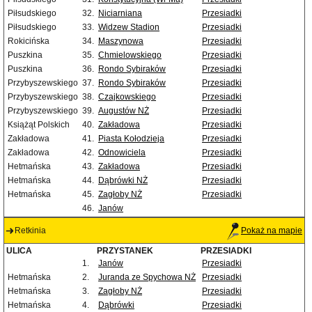
Piłsudskiego
32.
Niciarniana
Przesiadki
Piłsudskiego
33.
Widzew Stadion
Przesiadki
Rokicińska
34.
Maszynowa
Przesiadki
Puszkina
35.
Chmielowskiego
Przesiadki
Puszkina
36.
Rondo Sybiraków
Przesiadki
Przybyszewskiego
37.
Rondo Sybiraków
Przesiadki
Przybyszewskiego
38.
Czajkowskiego
Przesiadki
Przybyszewskiego
39.
Augustów NŻ
Przesiadki
Książąt Polskich
40.
Zakładowa
Przesiadki
Zakładowa
41.
Piasta Kołodzieja
Przesiadki
Zakładowa
42.
Odnowiciela
Przesiadki
Hetmańska
43.
Zakładowa
Przesiadki
Hetmańska
44.
Dąbrówki NŻ
Przesiadki
Hetmańska
45.
Zagłoby NŻ
Przesiadki
46.
Janów
Retkinia
Pokaż na mapie
ULICA
PRZYSTANEK
PRZESIADKI
1.
Janów
Przesiadki
Hetmańska
2.
Juranda ze Spychowa NŻ
Przesiadki
Hetmańska
3.
Zagłoby NŻ
Przesiadki
Hetmańska
4.
Dąbrówki
Przesiadki