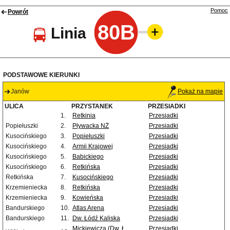
Pomoc
Powrót
80B
Linia
PODSTAWOWE KIERUNKI
Janów
Pokaż na mapie
ULICA
PRZYSTANEK
PRZESIADKI
1.
Retkinia
Przesiadki
Popiełuszki
2.
Pływacka NŻ
Przesiadki
Kusocińskiego
3.
Popiełuszki
Przesiadki
Kusocińskiego
4.
Armii Krajowej
Przesiadki
Kusocińskiego
5.
Babickiego
Przesiadki
Kusocińskiego
6.
Retkińska
Przesiadki
Retkińska
7.
Kusocińskiego
Przesiadki
Krzemieniecka
8.
Retkińska
Przesiadki
Krzemieniecka
9.
Kowieńska
Przesiadki
Bandurskiego
10.
Atlas Arena
Przesiadki
Bandurskiego
11.
Dw. Łódź Kaliska
Przesiadki
Mickiewicza (Dw. Ł.
Przesiadki