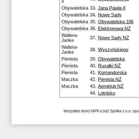
II
Obywatelska
33.
Jana Pawła II
Obywatelska
34.
Nowe Sady
Obywatelska
35.
Obywatelska 106
Obywatelska
36.
Elektronowa NŻ
Waltera-
37.
Nowe Sady NŻ
Janke
Waltera-
38.
Wyszyńskiego
Janke
Pienista
39.
Obywatelska
Pienista
40.
Rusałki NŻ
Pienista
41.
Komandorska
Maczka
42.
Pienista NŻ
Maczka
43.
Aeroklub NŻ
44.
Lotnisko
Wszystkie treści MPK-Łódź Spółka z o.o. op