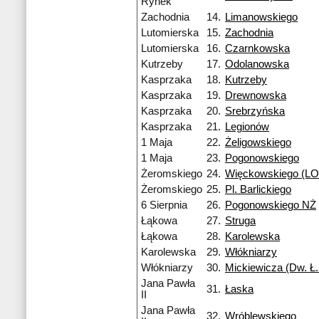
Rynek
Zachodnia
14.
Limanowskiego
Lutomierska
15.
Zachodnia
Lutomierska
16.
Czarnkowska
Kutrzeby
17.
Odolanowska
Kasprzaka
18.
Kutrzeby
Kasprzaka
19.
Drewnowska
Kasprzaka
20.
Srebrzyńska
Kasprzaka
21.
Legionów
1 Maja
22.
Żeligowskiego
1 Maja
23.
Pogonowskiego
Żeromskiego
24.
Więckowskiego (LO 
Żeromskiego
25.
Pl. Barlickiego
6 Sierpnia
26.
Pogonowskiego NŻ
Łąkowa
27.
Struga
Łąkowa
28.
Karolewska
Karolewska
29.
Włókniarzy
Włókniarzy
30.
Mickiewicza (Dw. Ł.
Jana Pawła
31.
Łaska
II
Jana Pawła
32.
Wróblewskiego