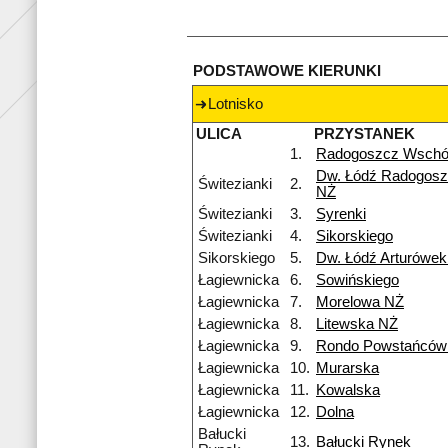
PODSTAWOWE KIERUNKI
Lotnisko
ULICA
PRZYSTANEK
1.
Radogoszcz Wsch
Dw. Łódź Radogosz
Świtezianki
2.
NŻ
Świtezianki
3.
Syrenki
Świtezianki
4.
Sikorskiego
Sikorskiego
5.
Dw. Łódź Arturówe
Łagiewnicka
6.
Sowińskiego
Łagiewnicka
7.
Morelowa NŻ
Łagiewnicka
8.
Litewska NŻ
Łagiewnicka
9.
Rondo Powstańców 
Łagiewnicka
10.
Murarska
Łagiewnicka
11.
Kowalska
Łagiewnicka
12.
Dolna
Bałucki
13.
Bałucki Rynek