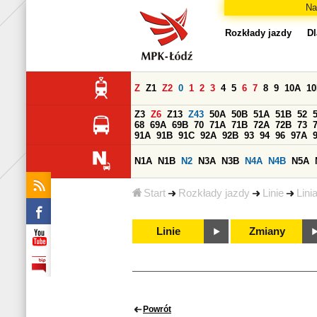
Na
Rozkłady jazdy
Dl
Z
Z1
Z2
0
1
2
3
4
5
6
7
8
9
10A
1
Z3
Z6
Z13
Z43
50A
50B
51A
51B
52
68
69A
69B
70
71A
71B
72A
72B
73
91A
91B
91C
92A
92B
93
94
96
97A
N1A
N1B
N2
N3A
N3B
N4A
N4B
N5A
Start
Rozkłady jazdy
Linie
Lini
Linie
Zmiany
Powrót