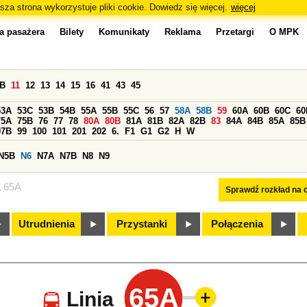
sza strona wykorzystuje pliki cookie. Dowiedz się więcej.
więcej
a pasażera
Bilety
Komunikaty
Reklama
Przetargi
O MPK
0B
11
12
13
14
15
16
41
43
45
53A
53C
53B
54B
55A
55B
55C
56
57
58A
58B
59
60A
60B
60C
60
75A
75B
76
77
78
80A
80B
81A
81B
82A
82B
83
84A
84B
85A
85B
97B
99
100
101
201
202
6.
F1
G1
G2
H
W
N5B
N6
N7A
N7B
N8
N9
a 65A
Sprawdź rozkład na d
Utrudnienia
Przystanki
Połączenia
65A
Linia