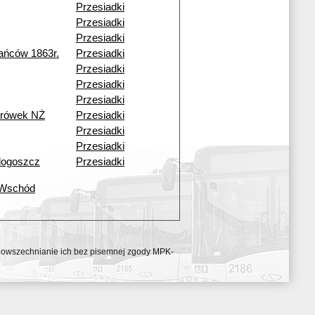
Przesiadki
Przesiadki
Przesiadki
ańców 1863r.
Przesiadki
Przesiadki
Przesiadki
Przesiadki
urówek NŻ
Przesiadki
Przesiadki
Przesiadki
dogoszcz
Przesiadki
 Wschód
ozpowszechnianie ich bez pisemnej zgody MPK-