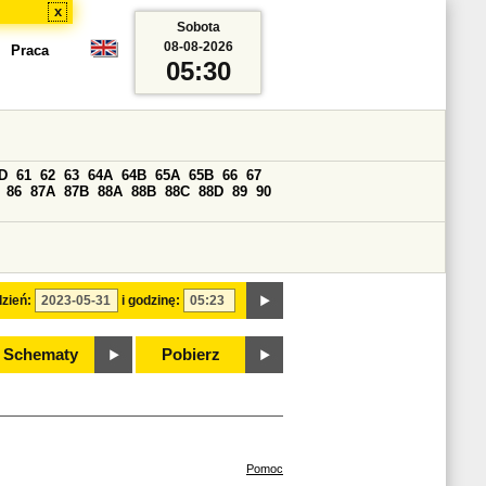
x
Sobota
08-08-2026
Praca
05:30
D
61
62
63
64A
64B
65A
65B
66
67
86
87A
87B
88A
88B
88C
88D
89
90
zień:
i godzinę:
Schematy
Pobierz
Pomoc