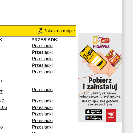
Pokaż na mapie
K
PRZESIADKI
Przesiadki
Przesiadki
a
Przesiadki
Przesiadki
Przesiadki
o
Przesiadki
NŻ
NŻ
Przesiadki
 106
Przesiadki
Przesiadki
Przesiadki
go
Przesiadki