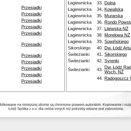
Łagiewnicka
33.
Dolna
Przesiadki
Łagiewnicka
34.
Kowalska
Przesiadki
Łagiewnicka
35.
Murarska
Przesiadki
Łagiewnicka
36.
Rondo Powst
Przesiadki
Łagiewnicka
37.
Litewska NŻ
Przesiadki
Łagiewnicka
38.
Morelowa NŻ
Łagiewnicka
39.
Sowińskiego
Przesiadki
Sikorskiego
40.
Dw. Łódź Art
Świtezianki
41.
Sikorskiego
Przesiadki
Świtezianki
42.
Syrenki
Przesiadki
Dw. Łódź Ra
Przesiadki
Świtezianki
43.
Wsch. NŻ
Przesiadki
44.
Radogoszcz
Przesiadki
ublikowane na niniejszej stronie są chronione prawem autorskim. Kopiowanie i r
Łódź Spółka z o.o. dla celów innych niż potrzeby własne jest zabronione.