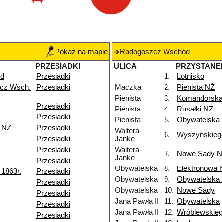
Pokaż na mapie
Radogoszcz Wschód
PRZESIADKI
ULICA
PRZYSTANE
ód
Przesiadki
1.
Lotnisko
cz Wsch.
Przesiadki
Maczka
2.
Pienista NŻ
Pienista
3.
Komandorsk
Przesiadki
Pienista
4.
Rusałki NŻ
Przesiadki
Pienista
5.
Obywatelska
k NŻ
Przesiadki
Waltera-
6.
Wyszyńskieg
Przesiadki
Janke
Przesiadki
Waltera-
7.
Nowe Sady 
Janke
Przesiadki
Obywatelska
8.
Elektronowa 
1863r.
Przesiadki
Obywatelska
9.
Obywatelska
Przesiadki
Obywatelska
10.
Nowe Sady
Przesiadki
Jana Pawła II
11.
Obywatelska
Przesiadki
Jana Pawła II
12.
Wróblewskie
Przesiadki