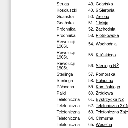
Struga
48.
Gdańska
Kościuszki
49.
6 Sierpnia
Gdańska
50.
Zielona
Gdańska
51.
1 Maja
Próchnika
52.
Zachodnia
Próchnika
53.
Piotrkowska
Rewolucji
54.
Wschodnia
1905r.
Rewolucji
55.
Kilińskiego
1905r.
Rewolucji
56.
Sterlinga NŻ
1905r.
Sterlinga
57.
Pomorska
Sterlinga
58.
Północna
Północna
59.
Kamińskiego
Palki
60.
Źródłowa
Telefoniczna
61.
Bystrzycka NŻ
Telefoniczna
62.
Telefoniczna 27 
Telefoniczna
63.
Telefoniczna Zaj
Telefoniczna
64.
Chmurna
Telefoniczna
65.
Weselna