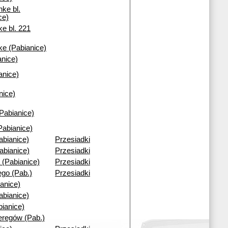
nke bl.
ce)
e bl. 221
ke (Pabianice)
nice)
anice)
nice)
(Pabianice)
Pabianice)
abianice)
Przesiadki
abianice)
Przesiadki
 (Pabianice)
Przesiadki
go (Pab.)
Przesiadki
anice)
abianice)
bianice)
regów (Pab.)