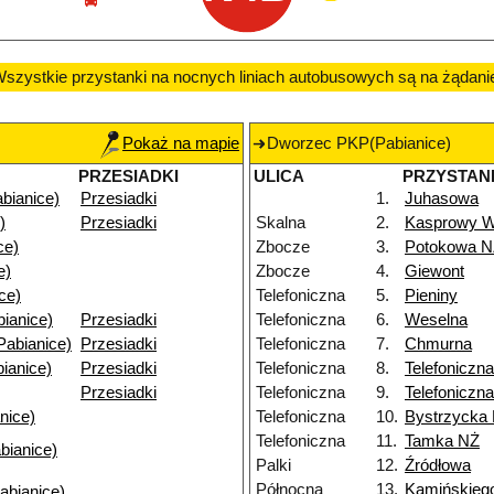
szystkie przystanki na nocnych liniach autobusowych są na żądani
Pokaż na mapie
Dworzec PKP(Pabianice)
PRZESIADKI
ULICA
PRZYSTAN
bianice)
Przesiadki
1.
Juhasowa
)
Przesiadki
Skalna
2.
Kasprowy W
ce)
Zbocze
3.
Potokowa N
e)
Zbocze
4.
Giewont
ce)
Telefoniczna
5.
Pieniny
bianice)
Przesiadki
Telefoniczna
6.
Weselna
Pabianice)
Przesiadki
Telefoniczna
7.
Chmurna
ianice)
Przesiadki
Telefoniczna
8.
Telefoniczn
Przesiadki
Telefoniczna
9.
Telefoniczn
nice)
Telefoniczna
10.
Bystrzycka
Telefoniczna
11.
Tamka NŻ
bianice)
Palki
12.
Źródłowa
Północna
13.
Kamińskieg
abianice)