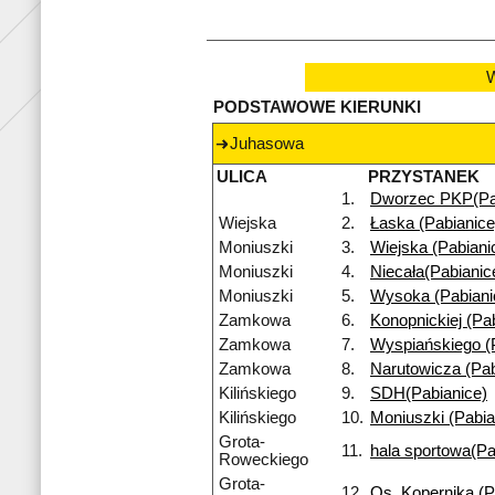
W
PODSTAWOWE KIERUNKI
Juhasowa
ULICA
PRZYSTANEK
1.
Dworzec PKP(Pa
Wiejska
2.
Łaska (Pabianice
Moniuszki
3.
Wiejska (Pabiani
Moniuszki
4.
Niecała(Pabianic
Moniuszki
5.
Wysoka (Pabiani
Zamkowa
6.
Konopnickiej (Pa
Zamkowa
7.
Wyspiańskiego (
Zamkowa
8.
Narutowicza (Pab
Kilińskiego
9.
SDH(Pabianice)
Kilińskiego
10.
Moniuszki (Pabia
Grota-
11.
hala sportowa(Pa
Roweckiego
Grota-
12.
Os. Kopernika (P