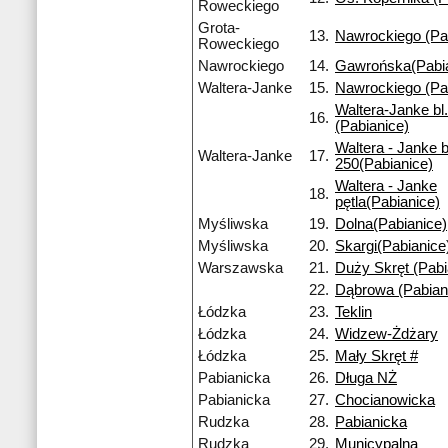
Roweckiego
Grota-
13.
Nawrockiego (Pa
Roweckiego
Nawrockiego
14.
Gawrońska(Pabia
Waltera-Janke
15.
Nawrockiego (Pa
Waltera-Janke bl
16.
(Pabianice)
Waltera - Janke b
Waltera-Janke
17.
250(Pabianice)
Waltera - Janke
18.
pętla(Pabianice)
Myśliwska
19.
Dolna(Pabianice)
Myśliwska
20.
Skargi(Pabianice
Warszawska
21.
Duży Skręt (Pabi
22.
Dąbrowa (Pabian
Łódzka
23.
Teklin
Łódzka
24.
Widzew-Żdżary
Łódzka
25.
Mały Skręt #
Pabianicka
26.
Długa NŻ
Pabianicka
27.
Chocianowicka
Rudzka
28.
Pabianicka
Rudzka
29.
Municypalna