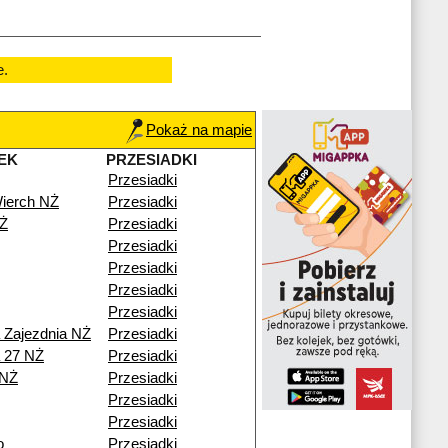
e.
Pokaż na mapie
EK
PRZESIADKI
Przesiadki
ierch NŻ
Przesiadki
Ż
Przesiadki
Przesiadki
Przesiadki
Przesiadki
Przesiadki
a Zajezdnia NŻ
Przesiadki
a 27 NŻ
Przesiadki
 NŻ
Przesiadki
Przesiadki
Przesiadki
o
Przesiadki