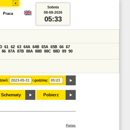
x
Sobota
08-08-2026
Praca
05:33
D
61
62
63
64A
64B
65A
65B
66
67
86
87A
87B
88A
88B
88C
88D
89
90
zień:
i godzinę:
Schematy
Pobierz
Pomoc