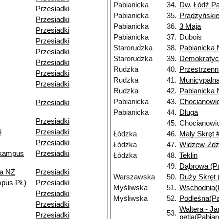
Pabianicka
34.
Dw. Łódź Pa
Przesiadki
Pabianicka
35.
Prądzyński
Przesiadki
Pabianicka
36.
3 Maja
Przesiadki
Pabianicka
37.
Dubois
Przesiadki
Starorudzka
38.
Pabianicka
Przesiadki
Starorudzka
39.
Demokratyc
Przesiadki
Rudzka
40.
Przestrzenn
Przesiadki
Rudzka
41.
Municypaln
Przesiadki
Rudzka
42.
Pabianicka
Pabianicka
43.
Chocianowi
Przesiadki
Pabianicka
44.
Długa
Przesiadki
45.
Chocianowi
i
Przesiadki
Łódzka
46.
Mały Skręt 
Przesiadki
Łódzka
47.
Widzew-Żdż
(kampus
Przesiadki
Łódzka
48.
Teklin
49.
Dąbrowa (Pa
za NŻ
Przesiadki
Warszawska
50.
Duży Skręt 
pus PŁ)
Przesiadki
Myśliwska
51.
Wschodnia(P
Przesiadki
Myśliwska
52.
Podleśna(Pa
Przesiadki
Waltera - J
53.
Przesiadki
pętla(Pabian