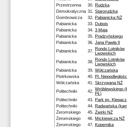
Przestrzenna
30.
Rudzka
Demokratyczna
31.
Starorudzka
Gombrowicza
32.
Pabianicka NŻ
Pabianicka
33.
Dubois
Pabianicka
34.
3 Maja
Pabianicka
35.
Prądzyńskiego
Pabianicka
36.
Jana Pawła II
Rondo Lotników
Pabianicka
37.
Lwowskich
Rondo Lotników
Pabianicka
38.
Lwowskich
Pabianicka
39.
Wólczańska
Piotrkowska
40.
Pl. Niepodległośc
Wólczańska
41.
Skrzywana NŻ
Wróblewskiego 
Politechniki
42.
PŁ)
Politechniki
43.
Park im. Klepac
Politechniki
44.
Radwańska (kam
Żeromskiego
45.
Żwirki NŻ
Żeromskiego
46.
Mickiewicza NŻ
Żeromskiego
47.
Kopernika