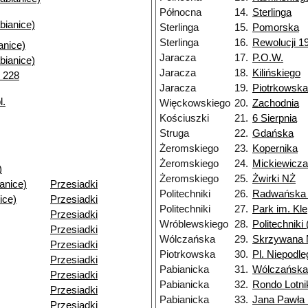
Północna
14.
Sterlinga
bianice)
Sterlinga
15.
Pomorska
Sterlinga
16.
Rewolucji 19
nice)
Jaracza
17.
P.O.W.
bianice)
Jaracza
18.
Kilińskiego
. 228
Jaracza
19.
Piotrkowska
l.
Więckowskiego
20.
Zachodnia
Kościuszki
21.
6 Sierpnia
Struga
22.
Gdańska
Żeromskiego
23.
Kopernika
Żeromskiego
24.
Mickiewicza
)
Żeromskiego
25.
Żwirki NŻ
anice)
Przesiadki
Politechniki
26.
Radwańska 
ice)
Przesiadki
Politechniki
27.
Park im. Kl
Przesiadki
Wróblewskiego
28.
Politechnik
Przesiadki
Wólczańska
29.
Skrzywana
Przesiadki
Piotrkowska
30.
Pl. Niepodle
Przesiadki
Pabianicka
31.
Wólczańska
Przesiadki
Pabianicka
32.
Rondo Lotn
Przesiadki
Pabianicka
33.
Jana Pawła 
Przesiadki