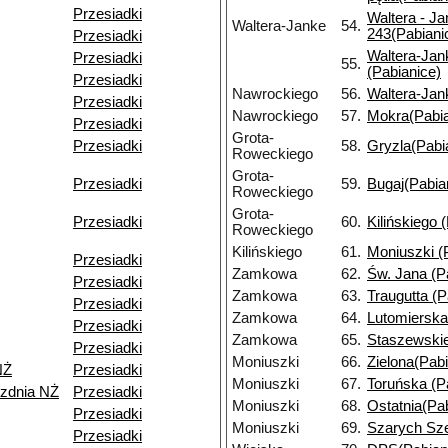
Przesiadki
Waltera - Ja
Waltera-Janke
54.
243(Pabiani
Przesiadki
Waltera-Jank
Przesiadki
55.
(Pabianice)
Przesiadki
Nawrockiego
56.
Waltera-Jan
Przesiadki
Nawrockiego
57.
Mokra(Pabia
Przesiadki
Grota-
Przesiadki
58.
Gryzla(Pabi
Roweckiego
Grota-
Przesiadki
59.
Bugaj(Pabia
Roweckiego
Grota-
Przesiadki
60.
Kilińskiego 
Roweckiego
Kilińskiego
61.
Moniuszki (
Przesiadki
Zamkowa
62.
Św. Jana (P
Przesiadki
Zamkowa
63.
Traugutta (P
Przesiadki
Zamkowa
64.
Lutomierska
Przesiadki
Zamkowa
65.
Staszewskie
Przesiadki
Moniuszki
66.
Zielona(Pabi
NŻ
Przesiadki
Moniuszki
67.
Toruńska (P
ezdnia NŻ
Przesiadki
Moniuszki
68.
Ostatnia(Pa
Przesiadki
Moniuszki
69.
Szarych Sze
Przesiadki