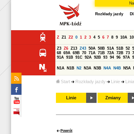
Na
Rozkłady jazdy
Dl
Z
Z1
Z2
0
1
2
3
4
5
6
7
8
9
10A
1
Z3
Z6
Z13
Z43
50A
50B
51A
51B
52
68
69A
69B
70
71A
71B
72A
72B
73
91A
91B
91C
92A
92B
93
94
96
97A
N1A
N1B
N2
N3A
N3B
N4A
N4B
N5A
Start
Rozkłady jazdy
Linie
Lini
Linie
Zmiany
Powrót