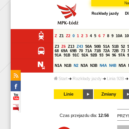
Na
Rozkłady jazdy
Dl
Z
Z1
Z2
0
1
2
3
4
5
6
7
8
9
10A
1
Z3
Z6
Z13
Z43
50A
50B
51A
51B
52
68
69A
69B
70
71A
71B
72A
72B
73
91A
91B
91C
92A
92B
93
94
96
97A
N1A
N1B
N2
N3A
N3B
N4A
N4B
N5A
Start
Rozkłady jazdy
Linia 92B
Linie
Zmiany
Czas przejazdu dla:
12:56
PRZY