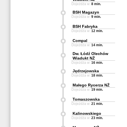
Dojeżdża w:
8 min.
BSH Magazyn
Dojeżdża w:
9 min.
BSH Fabryka
Dojeżdża w:
12 min.
Compal
Dojeżdża w:
14 min.
Dw. Łódź Olechów
Wiadukt NŻ
Dojeżdża w:
16 min.
Jędrzejowska
Dojeżdża w:
18 min.
Małego Rycerza NŻ
Dojeżdża w:
19 min.
Tomaszowska
Dojeżdża w:
21 min.
Kalinowskiego
Dojeżdża w:
23 min.