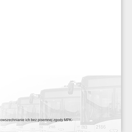
ozpowszechnianie ich bez pisemnej zgody MPK-