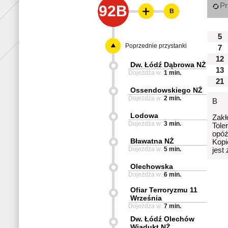
Pr
92B
B
5
Poprzednie przystanki
7
12
Dw. Łódź Dąbrowa NŻ
13
Dojeżdża w:
1 min.
21
Ossendowskiego NŻ
Dojeżdża w:
2 min.
B
Lodowa
Zakł
Dojeżdża w:
3 min.
Tole
opóź
Bławatna NŻ
Kopi
Dojeżdża w:
5 min.
jest
Olechowska
Dojeżdża w:
6 min.
Ofiar Terroryzmu 11
Września
Dojeżdża w:
7 min.
Dw. Łódź Olechów
Wiadukt NŻ