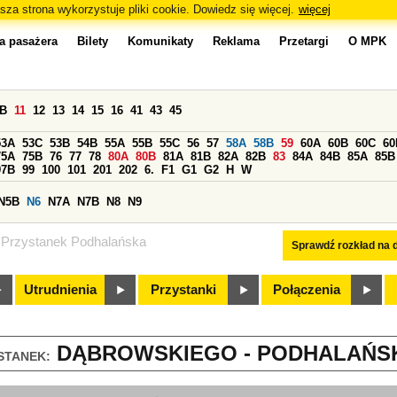
sza strona wykorzystuje pliki cookie. Dowiedz się więcej.
więcej
a pasażera
Bilety
Komunikaty
Reklama
Przetargi
O MPK
0B
11
12
13
14
15
16
41
43
45
53A
53C
53B
54B
55A
55B
55C
56
57
58A
58B
59
60A
60B
60C
60
75A
75B
76
77
78
80A
80B
81A
81B
82A
82B
83
84A
84B
85A
85B
97B
99
100
101
201
202
6.
F1
G1
G2
H
W
N5B
N6
N7A
N7B
N8
N9
Przystanek Podhalańska
Sprawdź rozkład na d
Utrudnienia
Przystanki
Połączenia
DĄBROWSKIEGO - PODHALAŃSKA
STANEK: