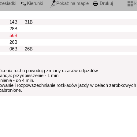
zesiadki
Kierunki
Pokaż na mapie
Drukuj
i
14B
31B
28B
56B
26B
06B
26B
ócenia ruchu powodują zmiany czasów odjazdów
rancja: przyspieszenie - 1 min.
nienie - do 4 min.
owanie i rozpowszechnianie rozkładów jazdy w celach zarobkowych
 zabronione.