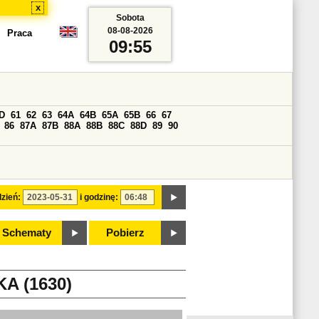
x
Sobota
08-08-2026
Praca
09:55
D
61
62
63
64A
64B
65A
65B
66
67
86
87A
87B
88A
88B
88C
88D
89
90
zień:
i godzinę:
Schematy
Pobierz
 (1630)