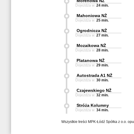
Morenowa NŻ
Dojeżdża w:
24 min.
Mahoniowa NŻ
Dojeżdża w:
25 min.
Ogrodnicza NŻ
Dojeżdża w:
27 min.
Mozaikowa NŻ
Dojeżdża w:
28 min.
Platanowa NŻ
Dojeżdża w:
29 min.
Autostrada A1 NŻ
Dojeżdża w:
30 min.
Czajewskiego NŻ
Dojeżdża w:
32 min.
Stróża Kolumny
Dojeżdża w:
34 min.
Wszystkie treści MPK-Łódź Spółka z o.o. op