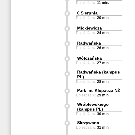
Dojeżdża w:
11 min.
6 Sierpnia
Dojeżdża w:
20 min.
Mickiewicza
Dojeżdża w:
24 min.
Radwańska
Dojeżdża w:
26 min.
Wólczańska
Dojeżdża w:
27 min.
Radwańska (kampus
PŁ)
Dojeżdża w:
28 min.
Park im. Klepacza NŻ
Dojeżdża w:
29 min.
Wróblewskiego
(kampus PŁ)
Dojeżdża w:
30 min.
Skrzywana
Dojeżdża w:
31 min.