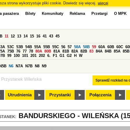
sza strona wykorzystuje pliki cookie. Dowiedz się więcej.
więcej
a pasażera
Bilety
Komunikaty
Reklama
Przetargi
O MPK
0B
11
12
13
14
15
16
41
43
45
53A
53C
53B
54B
55A
55B
55C
56
57
58A
58B
59
60A
60B
60C
60
75A
75B
76
77
78
80A
80B
81A
81B
82A
82B
83
84A
84B
85A
85B
97B
99
100
101
201
202
6.
F1
G1
G2
H
W
N5B
N6
N7A
N7B
N8
N9
Przystanek Wileńska
Sprawdź rozkład na d
Utrudnienia
Przystanki
Połączenia
BANDURSKIEGO - WILEŃSKA (15
STANEK: