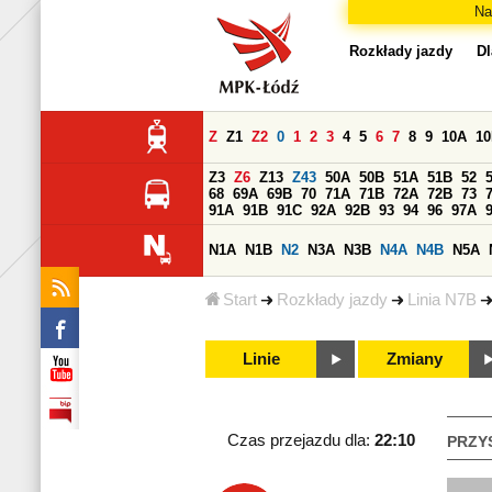
Na
Rozkłady jazdy
Dl
Z
Z1
Z2
0
1
2
3
4
5
6
7
8
9
10A
1
Z3
Z6
Z13
Z43
50A
50B
51A
51B
52
68
69A
69B
70
71A
71B
72A
72B
73
91A
91B
91C
92A
92B
93
94
96
97A
N1A
N1B
N2
N3A
N3B
N4A
N4B
N5A
Start
Rozkłady jazdy
Linia N7B
Linie
Zmiany
Czas przejazdu dla:
22:10
PRZY