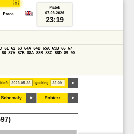
x
Piątek
07-08-2026
Praca
23:19
D
61
62
63
64A
64B
65A
65B
66
67
86
87A
87B
88A
88B
88C
88D
89
90
zień:
i godzinę:
Schematy
Pobierz
97)