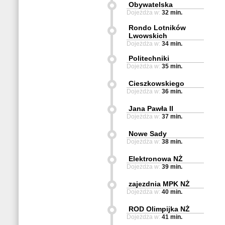
Obywatelska
Dojeżdża w:
32 min.
Rondo Lotników
Lwowskich
Dojeżdża w:
34 min.
Politechniki
Dojeżdża w:
35 min.
Cieszkowskiego
Dojeżdża w:
36 min.
Jana Pawła II
Dojeżdża w:
37 min.
Nowe Sady
Dojeżdża w:
38 min.
Elektronowa NŻ
Dojeżdża w:
39 min.
zajezdnia MPK NŻ
Dojeżdża w:
40 min.
ROD Olimpijka NŻ
Dojeżdża w:
41 min.