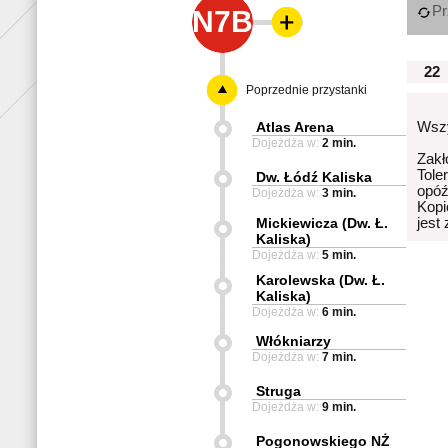
Pr
N7B
22
Poprzednie przystanki
Atlas Arena
Wszy
Dojeżdża w:
2 min.
Zakł
Tole
Dw. Łódź Kaliska
opóź
Dojeżdża w:
3 min.
Kopi
Mickiewicza (Dw. Ł.
jest
Kaliska)
Dojeżdża w:
5 min.
Karolewska (Dw. Ł.
Kaliska)
Dojeżdża w:
6 min.
Włókniarzy
Dojeżdża w:
7 min.
Struga
Dojeżdża w:
9 min.
Pogonowskiego NŻ