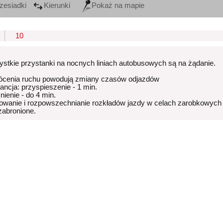
zesiadki
Kierunki
Pokaż na mapie
10
stkie przystanki na nocnych liniach autobusowych są na żądanie.
ócenia ruchu powodują zmiany czasów odjazdów
rancja: przyspieszenie - 1 min.
nienie - do 4 min.
owanie i rozpowszechnianie rozkładów jazdy w celach zarobkowych
 zabronione.