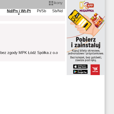
ikony
Nd/Pn i Wt-Pt
Pt/Sb
Sb/Nd
 bez zgody MPK Łódź Spółka z o.o