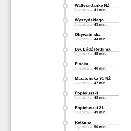
Waltera-Janke NŻ
Dojeżdża w:
41 min.
Wyszyńskiego
Dojeżdża w:
43 min.
Obywatelska
Dojeżdża w:
44 min.
Dw. Łódź Retkinia
Dojeżdża w:
45 min.
Plocka
Dojeżdża w:
46 min.
Maratońska 91 NŻ
Dojeżdża w:
47 min.
Popiełuszki
Dojeżdża w:
48 min.
Popiełuszki 21
Dojeżdża w:
49 min.
Retkinia
Dojeżdża w:
50 min.