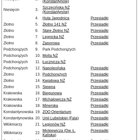
(Konstantynów)
Szczecińska NŻ
Niesięcin
3.
(Konstantynów)
4.
Huta Jagodnica
Przesiadki
Złotno
5.
Złotno 141 NŻ
Przesiadki
Złotno
6.
Stare Złotno NŻ
Przesiadki
Złotno
7.
Legnicka NŻ
Przesiadki
Złotno
8.
Zaporowa
Przesiadki
Podchorążych
9.
Park Podchorążych
Podchorążych
10.
Molla NŻ
Podchorążych
11.
Łucznicza NŻ
Podchorążych
12.
Napoleońska
Przesiadki
Złotno
13.
Podchorążych
Przesiadki
Złotno
14.
Kwiatowa NŻ
Przesiadki
Złotno
15.
Siewna
Przesiadki
Krakowska
16.
Biegunowa
Przesiadki
Krakowska
17.
Michałowicza NŻ
Przesiadki
Krakowska
18.
Minerska
Przesiadki
Konstantynowska
19.
ZOO Orientarium
Przesiadki
Konstantynowska
20.
Unii Lubelskiej (Fala)
Przesiadki
Włókniarzy
21.
Legionów NŻ
Przesiadki
Mickiewicza (Dw. Ł.
Przesiadki
Włókniarzy
22.
Kaliska)