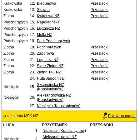
Krakowska
12.
Biegunowa
Przesiadki
Krakowska
13.
Siewna
Przesiadki
Złotno
14.
Kwiatowa NŻ
Przesiadki
Podchorążych
15.
Napoleońska
Podchorążych
16.
Łucznicza NŻ
Podchorążych
17.
Molla NŻ
Podchorążych
18.
Park Podchorążych
Złotno
19.
Podchorążych
Przesiadki
Złotno
20.
Zaporowa
Przesiadki
Złotno
21.
Legnicka NŻ
Przesiadki
Złotno
22.
Stare Złotno NŻ
Przesiadki
Złotno
23.
Złotno 141 NŻ
Przesiadki
24.
Huta Jagodnica
Przesiadki
Szczecińska NŻ
Niesięcin
25.
(Konstantynów)
Aleksandrowska NŻ
Niesięcin
26.
(Konstantynów)
27.
Niesięcin (Konstantynów)
zajezdnia MPK NŻ
Pokaż na mapie
ULICA
PRZYSTANEK
PRZESIADKI
1.
Niesięcin (Konstantynów)
Aleksandrowska NŻ
Niesięcin
2.