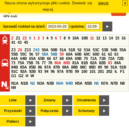
Nasza strona wykorzystuje pliki cookie. Dowiedz się
więcej
x
#
więcej.
Sprawdź rozkład na dzień:
i godzinę:
Z
Z1
Z2
0
1
2
3
4
5
6
7
8
9
10A
10B
11
12
13
14
15
16
41
43
45
Z3
Z6
Z13
Z43
50A
50B
51A
51B
52
53A
53C
53B
54B
55A
55B
55C
56
57
58A
58B
59
60A
60B
60C
60D
61
62
63
64A
64B
65A
65B
66
67
68
69A
69B
70
71A
71B
72A
72B
73
75A
75B
76
77
78
80A
80B
81A
81B
82A
82B
83
84A
84B
85A
85B
86
87A
87B
88A
88B
88C
88D
89
90
91A
91B
91C
92A
92B
93
94
96
97A
97B
99
100
101
201
202
6.
F1
G1
G2
H
W
N1A
N1B
N2
N3A
N3B
N4A
N4B
N5A
N5B
N6
N7A
N7B
N8
N9
Linie
Zmiany
Utrudnienia
Przystanki
Połączenia
Schematy
Pobierz