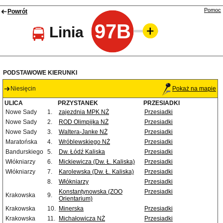
Pomoc
Powrót
97B
Linia
PODSTAWOWE KIERUNKI
Niesięcin
Pokaż na mapie
ULICA
PRZYSTANEK
PRZESIADKI
Nowe Sady
1.
zajezdnia MPK NŻ
Przesiadki
Nowe Sady
2.
ROD Olimpijka NŻ
Przesiadki
Nowe Sady
3.
Waltera-Janke NŻ
Przesiadki
Maratońska
4.
Wróblewskiego NŻ
Przesiadki
Bandurskiego
5.
Dw. Łódź Kaliska
Przesiadki
Włókniarzy
6.
Mickiewicza (Dw. Ł. Kaliska)
Przesiadki
Włókniarzy
7.
Karolewska (Dw. Ł. Kaliska)
Przesiadki
8.
Włókniarzy
Przesiadki
Konstantynowska (ZOO
Przesiadki
Krakowska
9.
Orientarium)
Krakowska
10.
Minerska
Przesiadki
Krakowska
11.
Michałowicza NŻ
Przesiadki