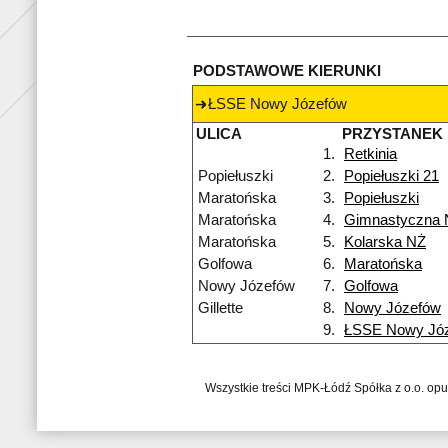
PODSTAWOWE KIERUNKI
ŁSSE Nowy Józefów
ULICA
PRZYSTANEK
1.
Retkinia
Popiełuszki
2.
Popiełuszki 21
Maratońska
3.
Popiełuszki
Maratońska
4.
Gimnastyczna 
Maratońska
5.
Kolarska NŻ
Golfowa
6.
Maratońska
Nowy Józefów
7.
Golfowa
Gillette
8.
Nowy Józefów
9.
ŁSSE Nowy Jó
Wszystkie treści MPK-Łódź Spółka z o.o. op