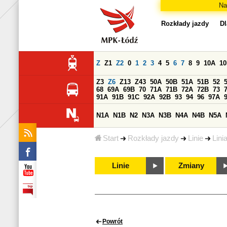
Na
Rozkłady jazdy
Dl
Z
Z1
Z2
0
1
2
3
4
5
6
7
8
9
10A
1
Z3
Z6
Z13
Z43
50A
50B
51A
51B
52
68
69A
69B
70
71A
71B
72A
72B
73
91A
91B
91C
92A
92B
93
94
96
97A
N1A
N1B
N2
N3A
N3B
N4A
N4B
N5A
Start
Rozkłady jazdy
Linie
Lini
Linie
Zmiany
Powrót