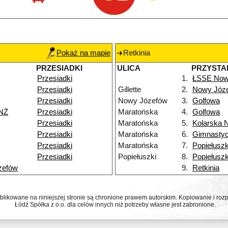
Pokaż na mapie
Retkinia
PRZESIADKI
ULICA
PRZYSTA
Przesiadki
1.
ŁSSE Now
Przesiadki
Gillette
2.
Nowy Józ
Przesiadki
Nowy Józefów
3.
Golfowa
NŻ
Przesiadki
Maratońska
4.
Golfowa
Przesiadki
Maratońska
5.
Kolarska 
Przesiadki
Maratońska
6.
Gimnasty
Przesiadki
Maratońska
7.
Popiełuszk
Przesiadki
Popiełuszki
8.
Popiełuszk
zefów
9.
Retkinia
ublikowane na niniejszej stronie są chronione prawem autorskim. Kopiowanie i r
Łódź Spółka z o.o. dla celów innych niż potrzeby własne jest zabronione.