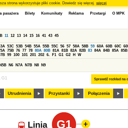
sza strona wykorzystuje pliki cookie. Dowiedz się więcej.
więcej
a pasażera
Bilety
Komunikaty
Reklama
Przetargi
O MPK
0B
11
12
13
14
15
16
41
43
45
53A
53C
53B
54B
55A
55B
55C
56
57
58A
58B
59
60A
60B
60C
60
75A
75B
76
77
78
80A
80B
81A
81B
82A
82B
83
84A
84B
85A
85B
97B
99
100
101
201
202
6.
F1
G1
G2
H
W
N5B
N6
N7A
N7B
N8
N9
a G1
Sprawdź rozkład na d
Utrudnienia
Przystanki
Połączenia
G1
Linia