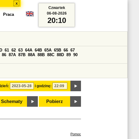
x
Czwartek
06-08-2026
Praca
20:10
D
61
62
63
64A
64B
65A
65B
66
67
86
87A
87B
88A
88B
88C
88D
89
90
zień:
i godzinę:
Schematy
Pobierz
Pomoc