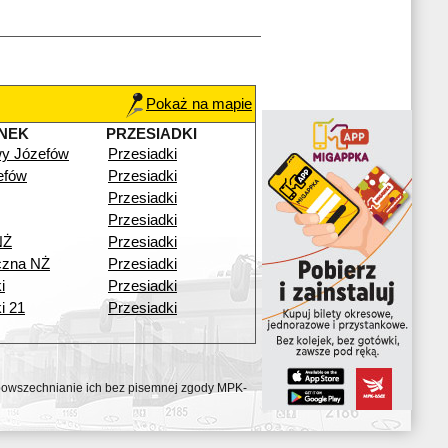
Pokaż na mapie
NEK
PRZESIADKI
y Józefów
Przesiadki
efów
Przesiadki
Przesiadki
Przesiadki
NŻ
Przesiadki
czna NŻ
Przesiadki
i
Przesiadki
i 21
Przesiadki
ozpowszechnianie ich bez pisemnej zgody MPK-