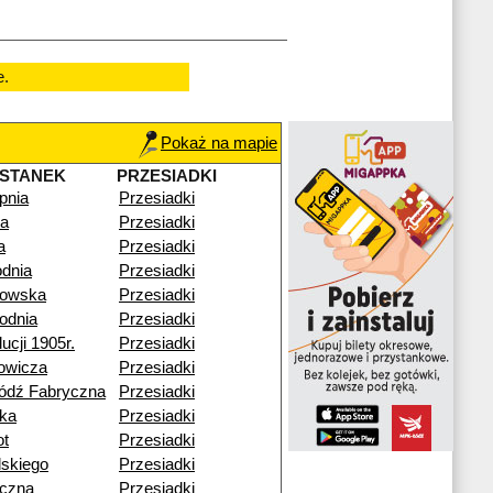
e.
Pokaż na mapie
STANEK
PRZESIADKI
pnia
Przesiadki
na
Przesiadki
a
Przesiadki
dnia
Przesiadki
kowska
Przesiadki
odnia
Przesiadki
ucji 1905r.
Przesiadki
owicza
Przesiadki
ódź Fabryczna
Przesiadki
ka
Przesiadki
ot
Przesiadki
dskiego
Przesiadki
czna
Przesiadki