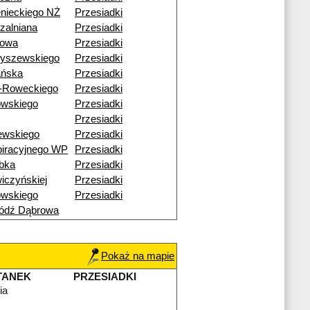
nieckiego NŻ
Przesiadki
zalniana
Przesiadki
nowa
Przesiadki
byszewskiego
Przesiadki
ańska
Przesiadki
-Roweckiego
Przesiadki
owskiego
Przesiadki
Przesiadki
ewskiego
Przesiadki
iracyjnego WP
Przesiadki
bka
Przesiadki
iczyńskiej
Przesiadki
owskiego
Przesiadki
ódź Dąbrowa
Pokaż na mapie
TANEK
PRZESIADKI
ia