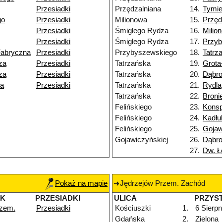
Przesiadki
Przędzalniana
14.
Tymie
go
Przesiadki
Milionowa
15.
Przęd
Przesiadki
Śmigłego Rydza
16.
Milio
Przesiadki
Śmigłego Rydza
17.
Przy
Fabryczna
Przesiadki
Przybyszewskiego
18.
Tatrz
za
Przesiadki
Tatrzańska
19.
Grota
za
Przesiadki
Tatrzańska
20.
Dąbr
ka
Przesiadki
Tatrzańska
21.
Rydla
Tatrzańska
22.
Broni
Felińskiego
23.
Konsp
Felińskiego
24.
Kadłu
Felińskiego
25.
Gojaw
Gojawiczyńskiej
26.
Dąbr
27.
Dw. Ł
Pokaż na mapie
Jędrzejów Przem. Zachód
EK
PRZESIADKI
ULICA
PRZYS
rzem.
Przesiadki
Kościuszki
1.
6 Sierpn
Gdańska
2.
Zielona