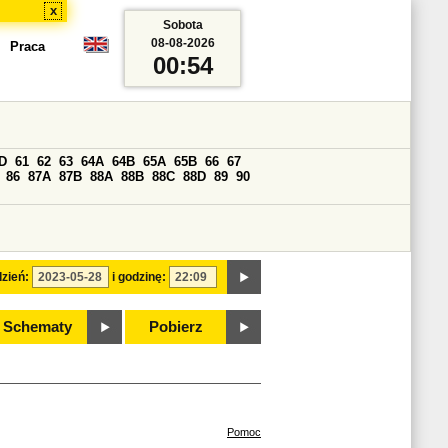
x
Sobota
08-08-2026
Praca
00:54
D
61
62
63
64A
64B
65A
65B
66
67
86
87A
87B
88A
88B
88C
88D
89
90
zień:
i godzinę:
Schematy
Pobierz
Pomoc