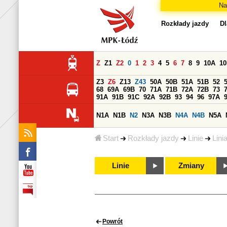
Na
Rozkłady jazdy
Dl
Z
Z1
Z2
0
1
2
3
4
5
6
7
8
9
10A
1
Z3
Z6
Z13
Z43
50A
50B
51A
51B
52
68
69A
69B
70
71A
71B
72A
72B
73
91A
91B
91C
92A
92B
93
94
96
97A
N1A
N1B
N2
N3A
N3B
N4A
N4B
N5A
Start
Rozkłady jazdy
Linie
Lini
Linie
Zmiany
Powrót