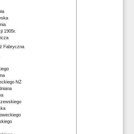
ia
wska
nia
i 1905r.
icza
ź Fabryczna
kiego
zna
eckiego NŻ
lniana
wa
szewskiego
ska
oweckiego
skiego