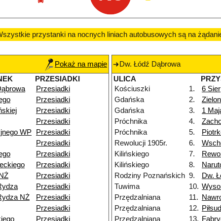
szystkie przystanki na nocnych liniach autobusowych są na żądani
Pokaż na mapie
Dw. Łódź Dąbrowa
NEK
PRZESIADKI
ULICA
PRZY
Dąbrowa
Przesiadki
Kościuszki
1.
6 Sier
ego
Przesiadki
Gdańska
2.
Zielo
skiej
Przesiadki
Gdańska
3.
1 Maj
Przesiadki
Próchnika
4.
Zacho
yjnego WP
Przesiadki
Próchnika
5.
Piotr
Przesiadki
Rewolucji 1905r.
6.
Wsch
ego
Przesiadki
Kilińskiego
7.
Rewol
eckiego
Przesiadki
Kilińskiego
8.
Narut
 NŻ
Przesiadki
Rodziny Poznańskich
9.
Dw. Ł
Rydza
Przesiadki
Tuwima
10.
Wyso
Rydza NŻ
Przesiadki
Przędzalniana
11.
Nawr
Przesiadki
Przędzalniana
12.
Piłsu
iego
Przesiadki
Przędzalniana
13.
Fabry