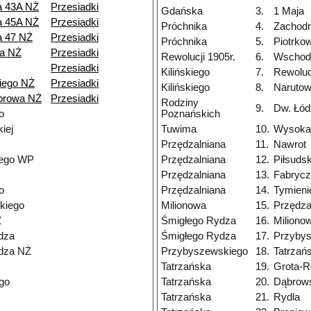
a 43A NŻ
Przesiadki
Gdańska
3.
1 Maja
a 45A NŻ
Przesiadki
Próchnika
4.
Zachodn
a 47 NŻ
Przesiadki
Próchnika
5.
Piotrko
a NŻ
Przesiadki
Rewolucji 1905r.
6.
Wschod
Przesiadki
Kilińskiego
7.
Rewolucj
iego NŻ
Przesiadki
Kilińskiego
8.
Narutow
browa NŻ
Przesiadki
Rodziny
9.
Dw. Łód
o
Poznańskich
iej
Tuwima
10.
Wysoka
Przędzalniana
11.
Nawrot
nego WP
Przędzalniana
12.
Piłsuds
Przędzalniana
13.
Fabryc
o
Przędzalniana
14.
Tymieni
kiego
Milionowa
15.
Przędza
Ż
Śmigłego Rydza
16.
Miliono
dza
Śmigłego Rydza
17.
Przyby
dza NŻ
Przybyszewskiego
18.
Tatrzań
Tatrzańska
19.
Grota-R
go
Tatrzańska
20.
Dąbrow
Tatrzańska
21.
Rydla