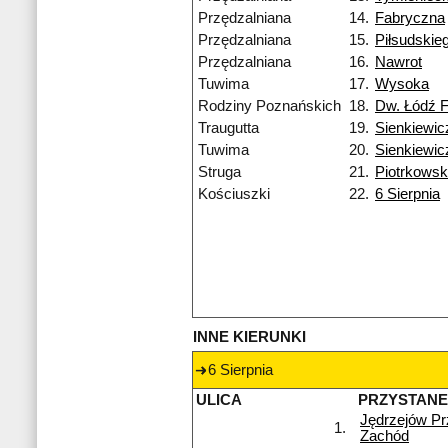
Przędzalniana
14.
Fabryczna
Przędzalniana
15.
Piłsudskie
Przędzalniana
16.
Nawrot
Tuwima
17.
Wysoka
Rodziny Poznańskich
18.
Dw. Łódź 
Traugutta
19.
Sienkiewic
Tuwima
20.
Sienkiewic
Struga
21.
Piotrkows
Kościuszki
22.
6 Sierpnia
INNE KIERUNKI
6 Sierpnia
ULICA
PRZYSTAN
Jędrzejów P
1.
Zachód