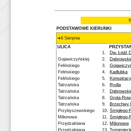
W
PODSTAWOWE KIERUNKI
6 Sierpnia
ULICA
PRZYSTA
1.
Dw. Łódź 
Gojawiczyńskiej
2.
Dąbrowski
Felińskiego
3.
Gojawiczyń
Felińskiego
4.
Kadłubka
Felińskiego
5.
Konspirac
Tatrzańska
6.
Rydla
Tatrzańska
7.
Dąbrowski
Tatrzańska
8.
Grota-Row
Tatrzańska
9.
Brzechwy
Przybyszewskiego
10.
Śmigłego-
Milionowa
11.
Śmigłego-
Przędzalniana
12.
Milionowa
Przędzalniana
13.
Tymienieck