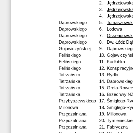
2.
Jędrzejowsk
3.
Jędrzejowsk
4.
Jędrzejowsk
Dąbrowskiego
5.
Tomaszowsk
Dąbrowskiego
6.
Lodowa
Dąbrowskiego
7.
Ossendowsk
Dąbrowskiego
8.
Dw. Łódź Dą
Gojawiczyńskiej
9.
Dąbrowskieg
Felińskiego
10.
Gojawiczyńsk
Felińskiego
11.
Kadłubka
Felińskiego
12.
Konspiracyj
Tatrzańska
13.
Rydla
Tatrzańska
14.
Dąbrowskieg
Tatrzańska
15.
Grota-Rowec
Tatrzańska
16.
Brzechwy N
Przybyszewskiego
17.
Śmigłego-Ry
Milionowa
18.
Śmigłego-Ry
Przędzalniana
19.
Milionowa
Przędzalniana
20.
Tymienieckie
Przędzalniana
21.
Fabryczna