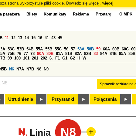
sza strona wykorzystuje pliki cookie. Dowiedz się więcej.
więcej
a pasażera
Bilety
Komunikaty
Reklama
Przetargi
O MPK
0B
11
12
13
14
15
16
41
43
45
53A
53C
53B
54B
55A
55B
55C
56
57
58A
58B
59
60A
60B
60C
60
75A
75B
76
77
78
80A
80B
81A
81B
82A
82B
83
84A
84B
85A
85B
97B
99
100
101
201
202
6.
F1
G1
G2
H
W
N5B
N6
N7A
N7B
N8
N9
a N8
Sprawdź rozkład na d
Utrudnienia
Przystanki
Połączenia
N8
Linia