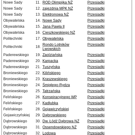
Nowe Sady
11.
ROD Olimpijka NŻ
Przesiadki
Nowe Sady
12.
zajezdnia MPK NŻ
Przesiadki
Nowe Sady
13.
Elektronowa NŻ
Przesiadki
Obywatelska
14.
Nowe Sady
Przesiadki
Obywatelska
15.
Jana Pawła II
Przesiadki
Obywatelska
16.
Cieszkowskiego NŻ
Przesiadki
Politechniki
17.
Obywatelska
Przesiadki
Rondo Lotników
Przesiadki
Politechniki
18.
Lwowskich
Paderewskiego
19.
Zaolziańska
Przesiadki
Paderewskiego
20.
Karpacka
Przesiadki
Paderewskiego
21.
Tuszyńska
Przesiadki
Broniewskiego
22.
Kilińskiego
Przesiadki
Broniewskiego
23.
Kraszewskiego
Przesiadki
Broniewskiego
24.
Śmigłego-Rydza
Przesiadki
Broniewskiego
25.
Tatrzańska
Przesiadki
Felińskiego
26.
Konspiracyjnego WP
Przesiadki
Felińskiego
27.
Kadłubka
Przesiadki
Felińskiego
28.
Gojawiczyńskiej
Przesiadki
Gojawiczyńskiej
29.
Dąbrowskiego
Przesiadki
Dąbrowskiego
30.
Dw. Łódź Dąbrowa NŻ
Przesiadki
Dąbrowskiego
31.
Ossendowskiego NŻ
Przesiadki
Dąbrowskiego
32.
Lodowa
Przesiadki