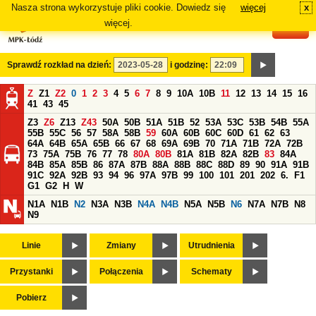
Nasza strona wykorzystuje pliki cookie. Dowiedz się
więcej
x
#
więcej.
Sprawdź rozkład na dzień:
i godzinę:
Z
Z1
Z2
0
1
2
3
4
5
6
7
8
9
10A
10B
11
12
13
14
15
16
41
43
45
Z3
Z6
Z13
Z43
50A
50B
51A
51B
52
53A
53C
53B
54B
55A
55B
55C
56
57
58A
58B
59
60A
60B
60C
60D
61
62
63
64A
64B
65A
65B
66
67
68
69A
69B
70
71A
71B
72A
72B
73
75A
75B
76
77
78
80A
80B
81A
81B
82A
82B
83
84A
84B
85A
85B
86
87A
87B
88A
88B
88C
88D
89
90
91A
91B
91C
92A
92B
93
94
96
97A
97B
99
100
101
201
202
6.
F1
G1
G2
H
W
N1A
N1B
N2
N3A
N3B
N4A
N4B
N5A
N5B
N6
N7A
N7B
N8
N9
Linie
Zmiany
Utrudnienia
Przystanki
Połączenia
Schematy
Pobierz