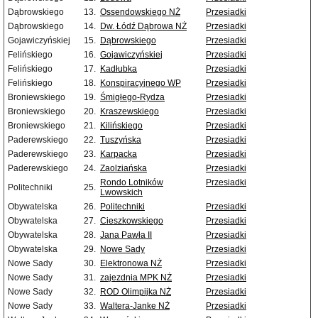
Dąbrowskiego
13.
Ossendowskiego NŻ
Przesiadki
Dąbrowskiego
14.
Dw. Łódź Dąbrowa NŻ
Przesiadki
Gojawiczyńskiej
15.
Dąbrowskiego
Przesiadki
Felińskiego
16.
Gojawiczyńskiej
Przesiadki
Felińskiego
17.
Kadłubka
Przesiadki
Felińskiego
18.
Konspiracyjnego WP
Przesiadki
Broniewskiego
19.
Śmigłego-Rydza
Przesiadki
Broniewskiego
20.
Kraszewskiego
Przesiadki
Broniewskiego
21.
Kilińskiego
Przesiadki
Paderewskiego
22.
Tuszyńska
Przesiadki
Paderewskiego
23.
Karpacka
Przesiadki
Paderewskiego
24.
Zaolziańska
Przesiadki
Rondo Lotników
Przesiadki
Politechniki
25.
Lwowskich
Obywatelska
26.
Politechniki
Przesiadki
Obywatelska
27.
Cieszkowskiego
Przesiadki
Obywatelska
28.
Jana Pawła II
Przesiadki
Obywatelska
29.
Nowe Sady
Przesiadki
Nowe Sady
30.
Elektronowa NŻ
Przesiadki
Nowe Sady
31.
zajezdnia MPK NŻ
Przesiadki
Nowe Sady
32.
ROD Olimpijka NŻ
Przesiadki
Nowe Sady
33.
Waltera-Janke NŻ
Przesiadki