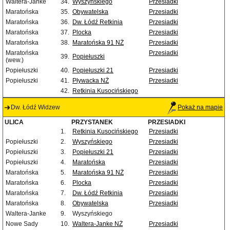
Waltera-Janke
34.
Wyszyńskiego
Przesiadki
Maratońska
35.
Obywatelska
Przesiadki
Maratońska
36.
Dw. Łódź Retkinia
Przesiadki
Maratońska
37.
Plocka
Przesiadki
Maratońska
38.
Maratońska 91 NŻ
Przesiadki
Maratońska
Przesiadki
39.
Popiełuszki
(wew.)
Popiełuszki
40.
Popiełuszki 21
Przesiadki
Popiełuszki
41.
Pływacka NŻ
Przesiadki
42.
Retkinia Kusocińskiego
Dw. Łódź Widzew
Pokaż na mapie
ULICA
PRZYSTANEK
PRZESIADKI
1.
Retkinia Kusocińskiego
Przesiadki
Popiełuszki
2.
Wyszyńskiego
Przesiadki
Popiełuszki
3.
Popiełuszki 21
Przesiadki
Popiełuszki
4.
Maratońska
Przesiadki
Maratońska
5.
Maratońska 91 NŻ
Przesiadki
Maratońska
6.
Plocka
Przesiadki
Maratońska
7.
Dw. Łódź Retkinia
Przesiadki
Maratońska
8.
Obywatelska
Przesiadki
Waltera-Janke
9.
Wyszyńskiego
Nowe Sady
10.
Waltera-Janke NŻ
Przesiadki