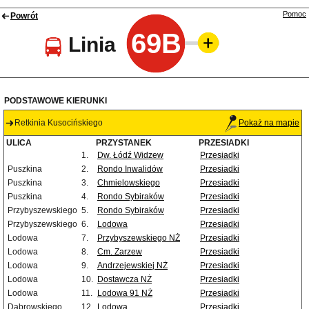
Pomoc
Powrót
69B
Linia
PODSTAWOWE KIERUNKI
Retkinia Kusocińskiego
Pokaż na mapie
ULICA
PRZYSTANEK
PRZESIADKI
1.
Dw. Łódź Widzew
Przesiadki
Puszkina
2.
Rondo Inwalidów
Przesiadki
Puszkina
3.
Chmielowskiego
Przesiadki
Puszkina
4.
Rondo Sybiraków
Przesiadki
Przybyszewskiego
5.
Rondo Sybiraków
Przesiadki
Przybyszewskiego
6.
Lodowa
Przesiadki
Lodowa
7.
Przybyszewskiego NŻ
Przesiadki
Lodowa
8.
Cm. Zarzew
Przesiadki
Lodowa
9.
Andrzejewskiej NŻ
Przesiadki
Lodowa
10.
Dostawcza NŻ
Przesiadki
Lodowa
11.
Lodowa 91 NŻ
Przesiadki
Dąbrowskiego
12.
Lodowa
Przesiadki