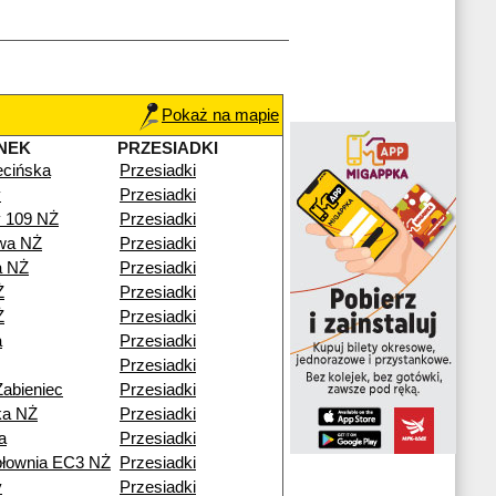
Pokaż na mapie
NEK
PRZESIADKI
cińska
Przesiadki
y
Przesiadki
y 109 NŻ
Przesiadki
wa NŻ
Przesiadki
a NŻ
Przesiadki
Ż
Przesiadki
Ż
Przesiadki
a
Przesiadki
Przesiadki
Żabieniec
Przesiadki
ka NŻ
Przesiadki
a
Przesiadki
epłownia EC3 NŻ
Przesiadki
y
Przesiadki