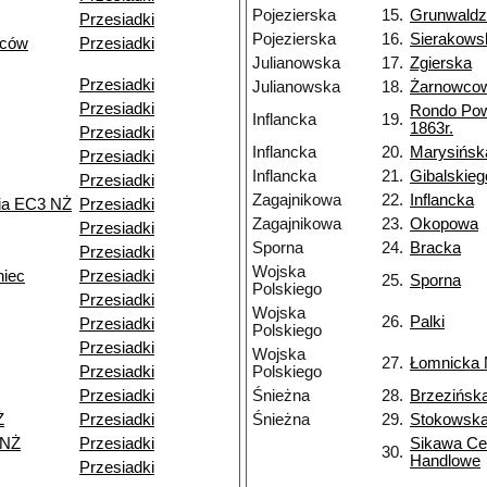
Pojezierska
15.
Grunwald
Przesiadki
Pojezierska
16.
Sierakows
ńców
Przesiadki
Julianowska
17.
Zgierska
Przesiadki
Julianowska
18.
Żarnowco
Przesiadki
Rondo Po
Inflancka
19.
1863r.
Przesiadki
Inflancka
20.
Marysińsk
Przesiadki
Inflancka
21.
Gibalskieg
Przesiadki
Zagajnikowa
22.
Inflancka
nia EC3 NŻ
Przesiadki
Zagajnikowa
23.
Okopowa
Przesiadki
Sporna
24.
Bracka
Przesiadki
Wojska
niec
Przesiadki
25.
Sporna
Polskiego
Przesiadki
Wojska
26.
Palki
Przesiadki
Polskiego
Przesiadki
Wojska
27.
Łomnicka
Przesiadki
Polskiego
Przesiadki
Śnieżna
28.
Brzezińsk
Ż
Przesiadki
Śnieżna
29.
Stokowsk
 NŻ
Przesiadki
Sikawa Ce
30.
Handlowe
Przesiadki