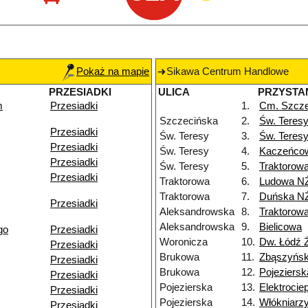
Pokaż na mapie
Sikawa Centrum Handlowe
PRZESIADKI
ULICA
PRZYSTA
m
Przesiadki
1.
Cm. Szcze
Szczecińska
2.
Św. Teres
Przesiadki
Św. Teresy
3.
Św. Teres
Przesiadki
Św. Teresy
4.
Kaczeńco
Przesiadki
Św. Teresy
5.
Traktorow
Przesiadki
Traktorowa
6.
Ludowa N
Traktorowa
7.
Duńska N
Przesiadki
Aleksandrowska
8.
Traktorow
Aleksandrowska
9.
Bielicowa
go
Przesiadki
Woronicza
10.
Dw. Łódź 
Przesiadki
Brukowa
11.
Zbąszyńs
Przesiadki
Brukowa
12.
Pojeziersk
Przesiadki
Pojezierska
13.
Elektroci
Przesiadki
Pojezierska
14.
Włókniarz
Przesiadki