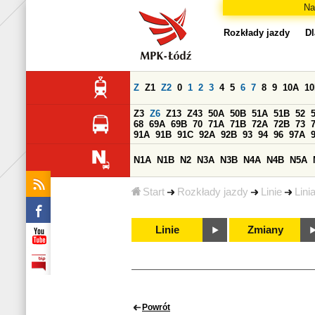
Na
Rozkłady jazdy
Dl
Z
Z1
Z2
0
1
2
3
4
5
6
7
8
9
10A
1
Z3
Z6
Z13
Z43
50A
50B
51A
51B
52
68
69A
69B
70
71A
71B
72A
72B
73
91A
91B
91C
92A
92B
93
94
96
97A
N1A
N1B
N2
N3A
N3B
N4A
N4B
N5A
Start
Rozkłady jazdy
Linie
Lini
Linie
Zmiany
Powrót