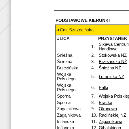
PODSTAWOWE KIERUNKI
Cm. Szczecińska
ULICA
PRZYSTANEK
Sikawa Centru
1.
Handlowe
Śnieżna
2.
Stokowska NŻ
Śnieżna
3.
Brzezińska NŻ
Brzezińska
4.
Śnieżna NŻ
Wojska
5.
Łomnicka NŻ
Polskiego
Wojska
6.
Palki
Polskiego
Sporna
7.
Wojska Polskie
Sporna
8.
Bracka
Zagajnikowa
9.
Okopowa
Zagajnikowa
10.
Radlińskiej NŻ
Inflancka
11.
Zagajnikowa
Inflancka
12.
Gibalskiego