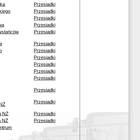
zka
Przesiadki
kiego
Przesiadki
Przesiadki
wa
Przesiadki
wstańców
Przesiadki
a
Przesiadki
o
Przesiadki
Przesiadki
Przesiadki
Przesiadki
Przesiadki
Przesiadki
Przesiadki
 NŻ
a NŻ
Przesiadki
a NŻ
Przesiadki
ntrum