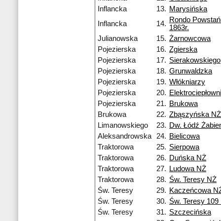
Inflancka
13.
Marysińska
Rondo Powsta
Inflancka
14.
1863r.
Julianowska
15.
Żarnowcowa
Pojezierska
16.
Zgierska
Pojezierska
17.
Sierakowskiego
Pojezierska
18.
Grunwaldzka
Pojezierska
19.
Włókniarzy
Pojezierska
20.
Elektrociepłow
Pojezierska
21.
Brukowa
Brukowa
22.
Zbąszyńska NŻ
Limanowskiego
23.
Dw. Łódź Żabie
Aleksandrowska
24.
Bielicowa
Traktorowa
25.
Sierpowa
Traktorowa
26.
Duńska NŻ
Traktorowa
27.
Ludowa NŻ
Traktorowa
28.
Św. Teresy NŻ
Św. Teresy
29.
Kaczeńcowa N
Św. Teresy
30.
Św. Teresy 109
Św. Teresy
31.
Szczecińska