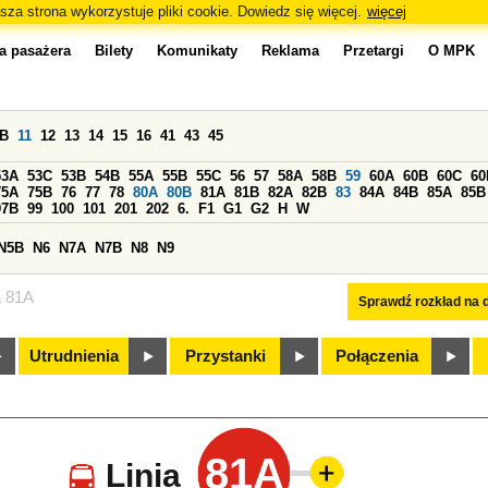
sza strona wykorzystuje pliki cookie. Dowiedz się więcej.
więcej
a pasażera
Bilety
Komunikaty
Reklama
Przetargi
O MPK
0B
11
12
13
14
15
16
41
43
45
53A
53C
53B
54B
55A
55B
55C
56
57
58A
58B
59
60A
60B
60C
60
75A
75B
76
77
78
80A
80B
81A
81B
82A
82B
83
84A
84B
85A
85B
97B
99
100
101
201
202
6.
F1
G1
G2
H
W
N5B
N6
N7A
N7B
N8
N9
a 81A
Sprawdź rozkład na d
Utrudnienia
Przystanki
Połączenia
81A
Linia