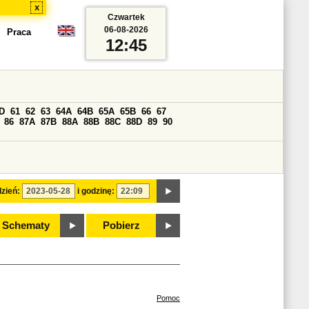
x
Czwartek
06-08-2026
Praca
12:45
D
61
62
63
64A
64B
65A
65B
66
67
86
87A
87B
88A
88B
88C
88D
89
90
zień:
i godzinę:
Schematy
Pobierz
Pomoc