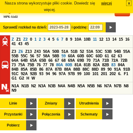
Nasza strona wykorzystuje pliki cookie. Dowiedz się
więcej
x
#
więcej.
Sprawdź rozkład na dzień:
i godzinę:
Z
Z1
Z2
0
1
2
3
4
5
6
7
8
9
10A
10B
11
12
13
14
15
16
41
43
45
Z3
Z6
Z13
Z43
50A
50B
51A
51B
52
53A
53C
53B
54B
55A
55B
55C
56
57
58A
58B
59
60A
60B
60C
60D
61
62
63
64A
64B
65A
65B
66
67
68
69A
69B
70
71A
71B
72A
72B
73
75A
75B
76
77
78
80A
80B
81A
81B
82A
82B
83
84A
84B
85A
85B
86
87A
87B
88A
88B
88C
88D
89
90
91A
91B
91C
92A
92B
93
94
96
97A
97B
99
100
101
201
202
6.
F1
G1
G2
H
W
N1A
N1B
N2
N3A
N3B
N4A
N4B
N5A
N5B
N6
N7A
N7B
N8
N9
Linie
Zmiany
Utrudnienia
Przystanki
Połączenia
Schematy
Pobierz