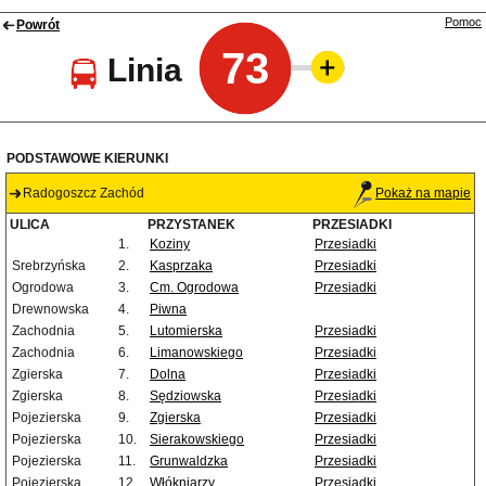
Pomoc
Powrót
73
Linia
PODSTAWOWE KIERUNKI
Radogoszcz Zachód
Pokaż na mapie
ULICA
PRZYSTANEK
PRZESIADKI
1.
Koziny
Przesiadki
Srebrzyńska
2.
Kasprzaka
Przesiadki
Ogrodowa
3.
Cm. Ogrodowa
Przesiadki
Drewnowska
4.
Piwna
Zachodnia
5.
Lutomierska
Przesiadki
Zachodnia
6.
Limanowskiego
Przesiadki
Zgierska
7.
Dolna
Przesiadki
Zgierska
8.
Sędziowska
Przesiadki
Pojezierska
9.
Zgierska
Przesiadki
Pojezierska
10.
Sierakowskiego
Przesiadki
Pojezierska
11.
Grunwaldzka
Przesiadki
Pojezierska
12.
Włókniarzy
Przesiadki