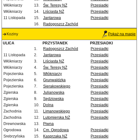
Włókniarzy
13.
Św. Teresy NŻ
Przesiadki
Włókniarzy
14.
Liściasta NŻ
Przesiadki
11 Listopada
15.
Jantarowa
Przesiadki
16.
Radogoszcz Zachód
Koziny
Pokaż na mapie
ULICA
PRZYSTANEK
PRZESIADKI
1.
Radogoszcz Zachód
Przesiadki
11 Listopada
2.
Jantarowa
Przesiadki
Włókniarzy
3.
Liściasta NŻ
Przesiadki
Włókniarzy
4.
Św. Teresy NŻ
Przesiadki
Pojezierska
5.
Włókniarzy
Przesiadki
Pojezierska
6.
Grunwaldzka
Przesiadki
Pojezierska
7.
Sierakowskiego
Przesiadki
Zgierska
8.
Julianowska
Przesiadki
Zgierska
9.
Sędziowska
Przesiadki
Zgierska
10.
Dolna
Przesiadki
Zachodnia
11.
Limanowskiego
Przesiadki
Zachodnia
12.
Lutomierska NŻ
Przesiadki
Drewnowska
13.
Piwna
Ogrodowa
14.
Cm. Ogrodowa
Przesiadki
Srebrzyńska
15.
Kasprzaka NŻ
Przesiadki