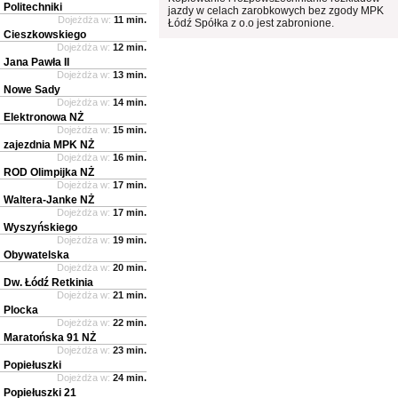
Politechniki
jazdy w celach zarobkowych bez zgody MPK
Dojeżdża w:
11 min.
Łódź Spółka z o.o jest zabronione.
Cieszkowskiego
Dojeżdża w:
12 min.
Jana Pawła II
Dojeżdża w:
13 min.
Nowe Sady
Dojeżdża w:
14 min.
Elektronowa NŻ
Dojeżdża w:
15 min.
zajezdnia MPK NŻ
Dojeżdża w:
16 min.
ROD Olimpijka NŻ
Dojeżdża w:
17 min.
Waltera-Janke NŻ
Dojeżdża w:
17 min.
Wyszyńskiego
Dojeżdża w:
19 min.
Obywatelska
Dojeżdża w:
20 min.
Dw. Łódź Retkinia
Dojeżdża w:
21 min.
Plocka
Dojeżdża w:
22 min.
Maratońska 91 NŻ
Dojeżdża w:
23 min.
Popiełuszki
Dojeżdża w:
24 min.
Popiełuszki 21