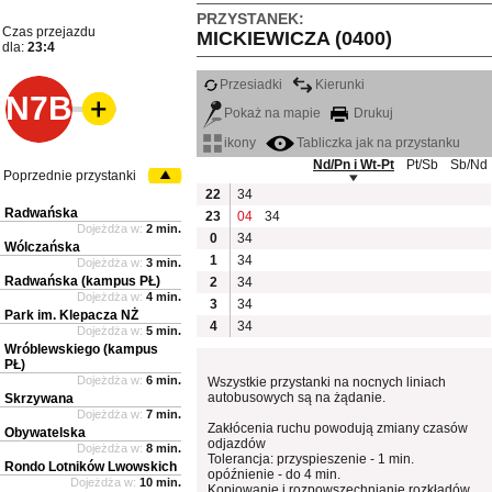
PRZYSTANEK:
Czas przejazdu
MICKIEWICZA (0400)
dla:
23:4
Przesiadki
Kierunki
N7B
Pokaż na mapie
Drukuj
ikony
Tabliczka jak na przystanku
Nd/Pn i Wt-Pt
Pt/Sb
Sb/Nd
Poprzednie przystanki
22
34
Radwańska
23
04
34
Dojeżdża w:
2 min.
0
34
Wólczańska
1
34
Dojeżdża w:
3 min.
Radwańska (kampus PŁ)
2
34
Dojeżdża w:
4 min.
3
34
Park im. Klepacza NŻ
4
34
Dojeżdża w:
5 min.
Wróblewskiego (kampus
PŁ)
Dojeżdża w:
6 min.
Wszystkie przystanki na nocnych liniach
autobusowych są na żądanie.
Skrzywana
Dojeżdża w:
7 min.
Zakłócenia ruchu powodują zmiany czasów
Obywatelska
odjazdów
Dojeżdża w:
8 min.
Tolerancja: przyspieszenie - 1 min.
Rondo Lotników Lwowskich
opóźnienie - do 4 min.
Dojeżdża w:
10 min.
Kopiowanie i rozpowszechnianie rozkładów