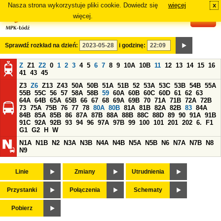
Nasza strona wykorzystuje pliki cookie. Dowiedz się
więcej
x
#
więcej.
Sprawdź rozkład na dzień:
i godzinę:
Z
Z1
Z2
0
1
2
3
4
5
6
7
8
9
10A
10B
11
12
13
14
15
16
41
43
45
Z3
Z6
Z13
Z43
50A
50B
51A
51B
52
53A
53C
53B
54B
55A
55B
55C
56
57
58A
58B
59
60A
60B
60C
60D
61
62
63
64A
64B
65A
65B
66
67
68
69A
69B
70
71A
71B
72A
72B
73
75A
75B
76
77
78
80A
80B
81A
81B
82A
82B
83
84A
84B
85A
85B
86
87A
87B
88A
88B
88C
88D
89
90
91A
91B
91C
92A
92B
93
94
96
97A
97B
99
100
101
201
202
6.
F1
G1
G2
H
W
N1A
N1B
N2
N3A
N3B
N4A
N4B
N5A
N5B
N6
N7A
N7B
N8
N9
Linie
Zmiany
Utrudnienia
Przystanki
Połączenia
Schematy
Pobierz