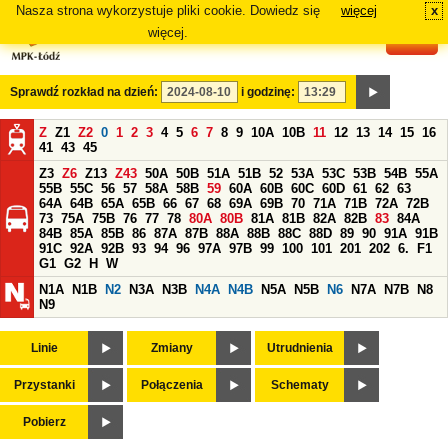
Nasza strona wykorzystuje pliki cookie. Dowiedz się
więcej
x
#
więcej.
Sprawdź rozkład na dzień:
i godzinę:
Z
Z1
Z2
0
1
2
3
4
5
6
7
8
9
10A
10B
11
12
13
14
15
16
41
43
45
Z3
Z6
Z13
Z43
50A
50B
51A
51B
52
53A
53C
53B
54B
55A
55B
55C
56
57
58A
58B
59
60A
60B
60C
60D
61
62
63
64A
64B
65A
65B
66
67
68
69A
69B
70
71A
71B
72A
72B
73
75A
75B
76
77
78
80A
80B
81A
81B
82A
82B
83
84A
84B
85A
85B
86
87A
87B
88A
88B
88C
88D
89
90
91A
91B
91C
92A
92B
93
94
96
97A
97B
99
100
101
201
202
6.
F1
G1
G2
H
W
N1A
N1B
N2
N3A
N3B
N4A
N4B
N5A
N5B
N6
N7A
N7B
N8
N9
Linie
Zmiany
Utrudnienia
Przystanki
Połączenia
Schematy
Pobierz