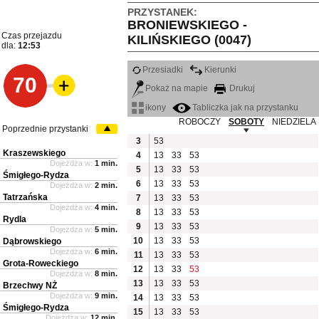
PRZYSTANEK:
BRONIEWSKIEGO -
Czas przejazdu
KILIŃSKIEGO (0047)
dla:
12:53
Przesiadki
Kierunki
70
Pokaż na mapie
Drukuj
ikony
Tabliczka jak na przystanku
ROBOCZY
SOBOTY
NIEDZIELA
Poprzednie przystanki
3
53
Kraszewskiego
4
13
33
53
Dojeżdża w:
1 min.
5
13
33
53
Śmigłego-Rydza
6
13
33
53
Dojeżdża w:
2 min.
Tatrzańska
7
13
33
53
Dojeżdża w:
4 min.
8
13
33
53
Rydla
9
13
33
53
Dojeżdża w:
5 min.
10
13
33
53
Dąbrowskiego
Dojeżdża w:
6 min.
11
13
33
53
Grota-Roweckiego
12
13
33
53
Dojeżdża w:
8 min.
13
13
33
53
Brzechwy NŻ
Dojeżdża w:
9 min.
14
13
33
53
Śmigłego-Rydza
15
13
33
53
Dojeżdża w:
12 min.