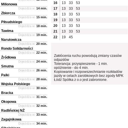
16
13
33
53
Milionowa
Dojeżdża w:
14 min.
17
13
33
53
Zbiorcza
18
13
33
53
Dojeżdża w:
15 min.
19
13
33
53
Piłsudskiego
20
13
33
53
Dojeżdża w:
18 min.
Tuwima
21
13
33
53
Dojeżdża w:
19 min.
22
19
45
Narutowicza
Dojeżdża w:
20 min.
Rondo Solidarności
Dojeżdża w:
22 min.
Zakłócenia ruchu powodują zmiany czasów
Źródłowa
odjazdów
Dojeżdża w:
24 min.
Tolerancja: przyspieszenie - 1 min.
Smutna
opóźnienie - do 4 min.
Dojeżdża w:
26 min.
Kopiowanie i rozpowszechnianie rozkładów
Palki
jazdy w celach zarobkowych bez zgody MPK
Dojeżdża w:
28 min.
Łódź Spółka z o.o jest zabronione.
Wojska Polskiego
Dojeżdża w:
30 min.
Bracka
Dojeżdża w:
31 min.
Okopowa
Dojeżdża w:
32 min.
Radlińskiej NŻ
Dojeżdża w:
33 min.
Zagajnikowa
Dojeżdża w:
34 min.