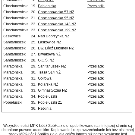
Pabianicka
18.
Długa NŻ
Przesiadki
Chocianowicka
19.
Pabianicka
Przesiadki
Chocianowicka
20.
Chocianowicka 57 NŻ
Chocianowicka
21.
Chocianowicka 95 NŻ
Chocianowicka
22.
Chocianowicka 143 NŻ
Chocianowicka
23.
Chocianowicka 199 NŻ
Łaskowice
24.
Nad Dobrzynką NŻ
Sanitariuszek
25.
Łaskowice NŻ
Sanitariuszek
26.
Dw. Łódź Lublinek NŻ
Sanitariuszek
27.
Biwakowa NŻ
Sanitariuszek
28.
G.O.Ś. NŻ
Maratońska
29.
Sanitariuszek NŻ
Przesiadki
Maratońska
30.
Trasa S14 NŻ
Przesiadki
Maratońska
31.
Golfowa
Przesiadki
Maratońska
32.
Kolarska NŻ
Przesiadki
Maratońska
33.
Gimnastyczna NŻ
Przesiadki
Maratońska
34.
Popiełuszki
Przesiadki
Popiełuszki
35.
Popiełuszki 21
Przesiadki
36.
Retkinia
Wszystkie treści MPK-Łódź Spółka z o.o. opublikowane na niniejszej stronie są
chronione prawem autorskim. Kopiowanie i rozpowszechnianie ich bez pisemnej
zgody MPK-Łódź Spółka z o.o. dla celów innych niż potrzeby własne jest