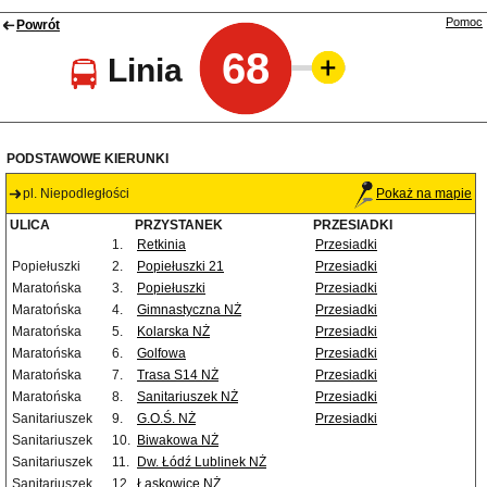
Pomoc
Powrót
68
Linia
PODSTAWOWE KIERUNKI
pl. Niepodległości
Pokaż na mapie
ULICA
PRZYSTANEK
PRZESIADKI
1.
Retkinia
Przesiadki
Popiełuszki
2.
Popiełuszki 21
Przesiadki
Maratońska
3.
Popiełuszki
Przesiadki
Maratońska
4.
Gimnastyczna NŻ
Przesiadki
Maratońska
5.
Kolarska NŻ
Przesiadki
Maratońska
6.
Golfowa
Przesiadki
Maratońska
7.
Trasa S14 NŻ
Przesiadki
Maratońska
8.
Sanitariuszek NŻ
Przesiadki
Sanitariuszek
9.
G.O.Ś. NŻ
Przesiadki
Sanitariuszek
10.
Biwakowa NŻ
Sanitariuszek
11.
Dw. Łódź Lublinek NŻ
Sanitariuszek
12.
Łaskowice NŻ