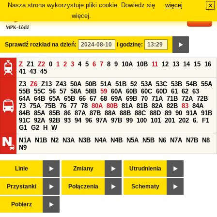
Nasza strona wykorzystuje pliki cookie. Dowiedz się
więcej
x
#
więcej.
Sprawdź rozkład na dzień:
i godzinę:
Z
Z1
Z2
0
1
2
3
4
5
6
7
8
9
10A
10B
11
12
13
14
15
16
41
43
45
Z3
Z6
Z13
Z43
50A
50B
51A
51B
52
53A
53C
53B
54B
55A
55B
55C
56
57
58A
58B
59
60A
60B
60C
60D
61
62
63
64A
64B
65A
65B
66
67
68
69A
69B
70
71A
71B
72A
72B
73
75A
75B
76
77
78
80A
80B
81A
81B
82A
82B
83
84A
84B
85A
85B
86
87A
87B
88A
88B
88C
88D
89
90
91A
91B
91C
92A
92B
93
94
96
97A
97B
99
100
101
201
202
6.
F1
G1
G2
H
W
N1A
N1B
N2
N3A
N3B
N4A
N4B
N5A
N5B
N6
N7A
N7B
N8
N9
Linie
Zmiany
Utrudnienia
Przystanki
Połączenia
Schematy
Pobierz