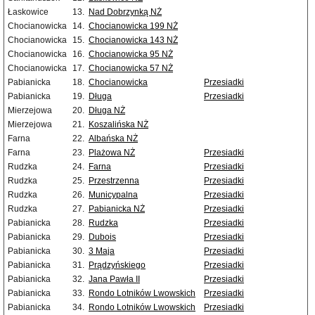
Łaskowice
13.
Nad Dobrzynką NŻ
Chocianowicka
14.
Chocianowicka 199 NŻ
Chocianowicka
15.
Chocianowicka 143 NŻ
Chocianowicka
16.
Chocianowicka 95 NŻ
Chocianowicka
17.
Chocianowicka 57 NŻ
Pabianicka
18.
Chocianowicka
Przesiadki
Pabianicka
19.
Długa
Przesiadki
Mierzejowa
20.
Długa NŻ
Mierzejowa
21.
Koszalińska NŻ
Farna
22.
Albańska NŻ
Farna
23.
Plażowa NŻ
Przesiadki
Rudzka
24.
Farna
Przesiadki
Rudzka
25.
Przestrzenna
Przesiadki
Rudzka
26.
Municypalna
Przesiadki
Rudzka
27.
Pabianicka NŻ
Przesiadki
Pabianicka
28.
Rudzka
Przesiadki
Pabianicka
29.
Dubois
Przesiadki
Pabianicka
30.
3 Maja
Przesiadki
Pabianicka
31.
Prądzyńskiego
Przesiadki
Pabianicka
32.
Jana Pawła II
Przesiadki
Pabianicka
33.
Rondo Lotników Lwowskich
Przesiadki
Pabianicka
34.
Rondo Lotników Lwowskich
Przesiadki