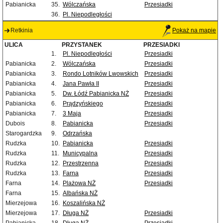
Pabianicka
35.
Wólczańska
Przesiadki
36.
Pl. Niepodległości
Retkinia
Pokaż na mapie
ULICA
PRZYSTANEK
PRZESIADKI
1.
Pl. Niepodległości
Przesiadki
Pabianicka
2.
Wólczańska
Przesiadki
Pabianicka
3.
Rondo Lotników Lwowskich
Przesiadki
Pabianicka
4.
Jana Pawła II
Przesiadki
Pabianicka
5.
Dw. Łódź Pabianicka NŻ
Przesiadki
Pabianicka
6.
Prądzyńskiego
Przesiadki
Pabianicka
7.
3 Maja
Przesiadki
Dubois
8.
Pabianicka
Przesiadki
Starogardzka
9.
Odrzańska
Rudzka
10.
Pabianicka
Przesiadki
Rudzka
11.
Municypalna
Przesiadki
Rudzka
12.
Przestrzenna
Przesiadki
Rudzka
13.
Farna
Przesiadki
Farna
14.
Plażowa NŻ
Przesiadki
Farna
15.
Albańska NŻ
Mierzejowa
16.
Koszalińska NŻ
Mierzejowa
17.
Długa NŻ
Przesiadki