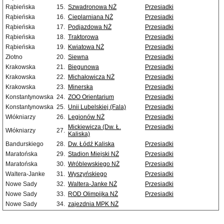
Rąbieńska
15.
Szwadronowa NŻ
Przesiadki
Rąbieńska
16.
Cieplarniana NŻ
Przesiadki
Rąbieńska
17.
Podjazdowa NŻ
Przesiadki
Rąbieńska
18.
Traktorowa
Przesiadki
Rąbieńska
19.
Kwiatowa NŻ
Przesiadki
Złotno
20.
Siewna
Przesiadki
Krakowska
21.
Biegunowa
Przesiadki
Krakowska
22.
Michałowicza NŻ
Przesiadki
Krakowska
23.
Minerska
Przesiadki
Konstantynowska
24.
ZOO Orientarium
Przesiadki
Konstantynowska
25.
Unii Lubelskiej (Fala)
Przesiadki
Włókniarzy
26.
Legionów NŻ
Przesiadki
Mickiewicza (Dw. Ł.
Przesiadki
Włókniarzy
27.
Kaliska)
Bandurskiego
28.
Dw. Łódź Kaliska
Przesiadki
Maratońska
29.
Stadion Miejski NŻ
Przesiadki
Maratońska
30.
Wróblewskiego NŻ
Przesiadki
Waltera-Janke
31.
Wyszyńskiego
Przesiadki
Nowe Sady
32.
Waltera-Janke NŻ
Przesiadki
Nowe Sady
33.
ROD Olimpijka NŻ
Przesiadki
Nowe Sady
34.
zajezdnia MPK NŻ