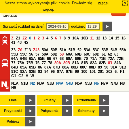
Nasza strona wykorzystuje pliki cookie. Dowiedz się
więcej
x
#
więcej.
Sprawdź rozkład na dzień:
i godzinę:
Z
Z1
Z2
0
1
2
3
4
5
6
7
8
9
10A
10B
11
12
13
14
15
16
41
43
45
Z3
Z6
Z13
Z43
50A
50B
51A
51B
52
53A
53C
53B
54B
55A
55B
55C
56
57
58A
58B
59
60A
60B
60C
60D
61
62
63
64A
64B
65A
65B
66
67
68
69A
69B
70
71A
71B
72A
72B
73
75A
75B
76
77
78
80A
80B
81A
81B
82A
82B
83
84A
84B
85A
85B
86
87A
87B
88A
88B
88C
88D
89
90
91A
91B
91C
92A
92B
93
94
96
97A
97B
99
100
101
201
202
6.
F1
G1
G2
H
W
N1A
N1B
N2
N3A
N3B
N4A
N4B
N5A
N5B
N6
N7A
N7B
N8
N9
Linie
Zmiany
Utrudnienia
Przystanki
Połączenia
Schematy
Pobierz