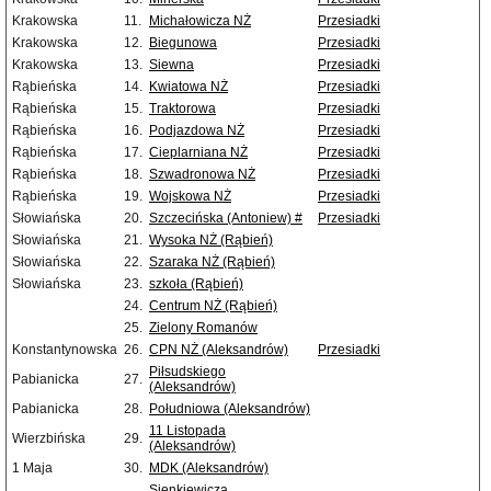
Krakowska
11.
Michałowicza NŻ
Przesiadki
Krakowska
12.
Biegunowa
Przesiadki
Krakowska
13.
Siewna
Przesiadki
Rąbieńska
14.
Kwiatowa NŻ
Przesiadki
Rąbieńska
15.
Traktorowa
Przesiadki
Rąbieńska
16.
Podjazdowa NŻ
Przesiadki
Rąbieńska
17.
Cieplarniana NŻ
Przesiadki
Rąbieńska
18.
Szwadronowa NŻ
Przesiadki
Rąbieńska
19.
Wojskowa NŻ
Przesiadki
Słowiańska
20.
Szczecińska (Antoniew) #
Przesiadki
Słowiańska
21.
Wysoka NŻ (Rąbień)
Słowiańska
22.
Szaraka NŻ (Rąbień)
Słowiańska
23.
szkoła (Rąbień)
24.
Centrum NŻ (Rąbień)
25.
Zielony Romanów
Konstantynowska
26.
CPN NŻ (Aleksandrów)
Przesiadki
Piłsudskiego
Pabianicka
27.
(Aleksandrów)
Pabianicka
28.
Południowa (Aleksandrów)
11 Listopada
Wierzbińska
29.
(Aleksandrów)
1 Maja
30.
MDK (Aleksandrów)
Sienkiewicza