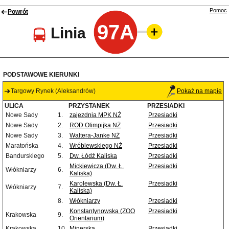
Pomoc
Powrót
97A
Linia
PODSTAWOWE KIERUNKI
Targowy Rynek (Aleksandrów)
Pokaż na mapie
ULICA
PRZYSTANEK
PRZESIADKI
Nowe Sady
1.
zajezdnia MPK NŻ
Przesiadki
Nowe Sady
2.
ROD Olimpijka NŻ
Przesiadki
Nowe Sady
3.
Waltera-Janke NŻ
Przesiadki
Maratońska
4.
Wróblewskiego NŻ
Przesiadki
Bandurskiego
5.
Dw. Łódź Kaliska
Przesiadki
Mickiewicza (Dw. Ł.
Przesiadki
Włókniarzy
6.
Kaliska)
Karolewska (Dw. Ł.
Przesiadki
Włókniarzy
7.
Kaliska)
8.
Włókniarzy
Przesiadki
Konstantynowska (ZOO
Przesiadki
Krakowska
9.
Orientarium)
Krakowska
10.
Minerska
Przesiadki