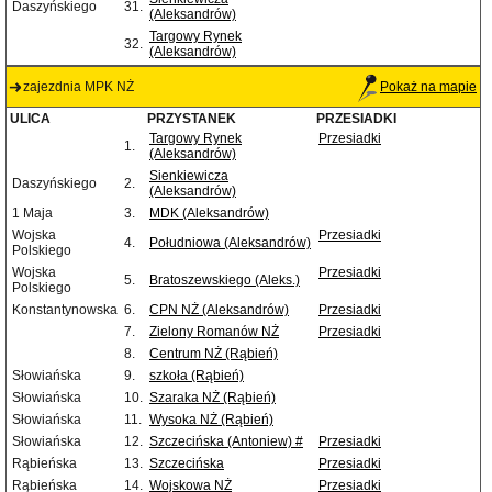
Daszyńskiego
31.
(Aleksandrów)
Targowy Rynek
32.
(Aleksandrów)
zajezdnia MPK NŻ
Pokaż na mapie
ULICA
PRZYSTANEK
PRZESIADKI
Targowy Rynek
Przesiadki
1.
(Aleksandrów)
Sienkiewicza
Daszyńskiego
2.
(Aleksandrów)
1 Maja
3.
MDK (Aleksandrów)
Wojska
Przesiadki
4.
Południowa (Aleksandrów)
Polskiego
Wojska
Przesiadki
5.
Bratoszewskiego (Aleks.)
Polskiego
Konstantynowska
6.
CPN NŻ (Aleksandrów)
Przesiadki
7.
Zielony Romanów NŻ
Przesiadki
8.
Centrum NŻ (Rąbień)
Słowiańska
9.
szkoła (Rąbień)
Słowiańska
10.
Szaraka NŻ (Rąbień)
Słowiańska
11.
Wysoka NŻ (Rąbień)
Słowiańska
12.
Szczecińska (Antoniew) #
Przesiadki
Rąbieńska
13.
Szczecińska
Przesiadki
Rąbieńska
14.
Wojskowa NŻ
Przesiadki