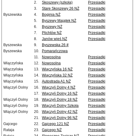
2.
Skoszewy (szkoła)
Przesiadki
3.
Stare Skoszewy 26 NŻ
Przesiadki
Byszewska
4.
Boginia NŻ
Przesiadki
5.
Byszewy Majątek NŻ
Przesiadki
6.
Byszewy NŻ
Przesiadki
7.
Plichtów NŻ
Przesiadki
8.
Janów wieś NŻ
Przesiadki
Byszewska
9.
Byszewska 26 #
Byszewska
10.
Pomarańczowa
11.
Nowosolna
Przesiadki
Wiączyńska
12.
Nowosolna
Przesiadki
Wiączyńska
13.
Wiączyńska 16 NŻ
Przesiadki
Wiączyńska
14.
Wiączyńska 32 NŻ
Przesiadki
Wiączyńska
15.
Autostrada A1 NŻ
Przesiadki
Wiączyń Dolny
16.
Wiączyń Dolny 4 NŻ
Przesiadki
17.
Wiączyń Dolny 16 NŻ
Przesiadki
Wiączyń Dolny
18.
Wiączyń Dolny 18 NŻ
Przesiadki
Wiączyń Dolny
19.
Wiączyń Dolny Szkoła
Przesiadki
Wiączyń Dolny
20.
Wiączyń Dolny 42 NŻ
Przesiadki
21.
Wiączyń Dolny 96 NŻ
Przesiadki
Gajcego
22.
Gajcego 121 NŻ
Przesiadki
Rataja
23.
Gajcego NŻ
Przesiadki