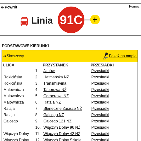
Pomoc
Powrót
91C
Linia
PODSTAWOWE KIERUNKI
Skoszewy
Pokaż na mapie
ULICA
PRZYSTANEK
PRZESIADKI
1.
Janów
Przesiadki
Rokicińska
2.
Hetmańska NŻ
Przesiadki
Rokicińska
3.
Transmisyjna
Przesiadki
Malownicza
4.
Taborowa NŻ
Przesiadki
Malownicza
5.
Gerberowa NŻ
Przesiadki
Malownicza
6.
Rataja NŻ
Przesiadki
Rataja
7.
Słoneczne Zacisze NŻ
Przesiadki
Rataja
8.
Gajcego NŻ
Przesiadki
Gajcego
9.
Gajcego 121 NŻ
Przesiadki
10.
Wiączyń Dolny 96 NŻ
Przesiadki
Wiączyń Dolny
11.
Wiączyń Dolny 42 NŻ
Przesiadki
Wiączyń Dolny
12.
Wiączyń Dolny Szkoła
Przesiadki