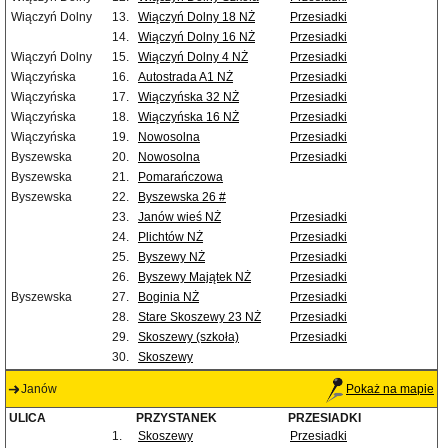
Wiączyń Dolny
13.
Wiączyń Dolny 18 NŻ
Przesiadki
14.
Wiączyń Dolny 16 NŻ
Przesiadki
Wiączyń Dolny
15.
Wiączyń Dolny 4 NŻ
Przesiadki
Wiączyńska
16.
Autostrada A1 NŻ
Przesiadki
Wiączyńska
17.
Wiączyńska 32 NŻ
Przesiadki
Wiączyńska
18.
Wiączyńska 16 NŻ
Przesiadki
Wiączyńska
19.
Nowosolna
Przesiadki
Byszewska
20.
Nowosolna
Przesiadki
Byszewska
21.
Pomarańczowa
Byszewska
22.
Byszewska 26 #
23.
Janów wieś NŻ
Przesiadki
24.
Plichtów NŻ
Przesiadki
25.
Byszewy NŻ
Przesiadki
26.
Byszewy Majątek NŻ
Przesiadki
Byszewska
27.
Boginia NŻ
Przesiadki
28.
Stare Skoszewy 23 NŻ
Przesiadki
29.
Skoszewy (szkoła)
Przesiadki
30.
Skoszewy
Janów
Pokaż na mapie
ULICA
PRZYSTANEK
PRZESIADKI
1.
Skoszewy
Przesiadki