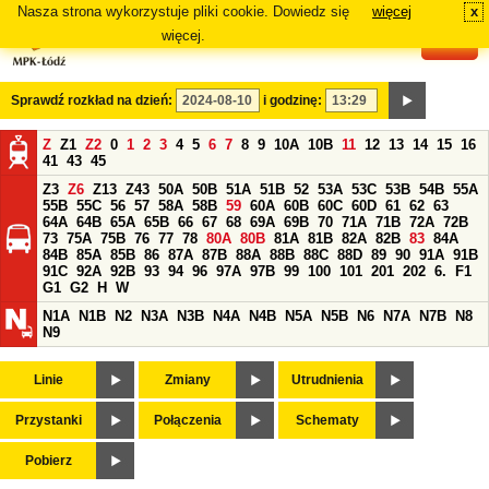
Nasza strona wykorzystuje pliki cookie. Dowiedz się
więcej
x
#
więcej.
Sprawdź rozkład na dzień:
i godzinę:
Z
Z1
Z2
0
1
2
3
4
5
6
7
8
9
10A
10B
11
12
13
14
15
16
41
43
45
Z3
Z6
Z13
Z43
50A
50B
51A
51B
52
53A
53C
53B
54B
55A
55B
55C
56
57
58A
58B
59
60A
60B
60C
60D
61
62
63
64A
64B
65A
65B
66
67
68
69A
69B
70
71A
71B
72A
72B
73
75A
75B
76
77
78
80A
80B
81A
81B
82A
82B
83
84A
84B
85A
85B
86
87A
87B
88A
88B
88C
88D
89
90
91A
91B
91C
92A
92B
93
94
96
97A
97B
99
100
101
201
202
6.
F1
G1
G2
H
W
N1A
N1B
N2
N3A
N3B
N4A
N4B
N5A
N5B
N6
N7A
N7B
N8
N9
Linie
Zmiany
Utrudnienia
Przystanki
Połączenia
Schematy
Pobierz