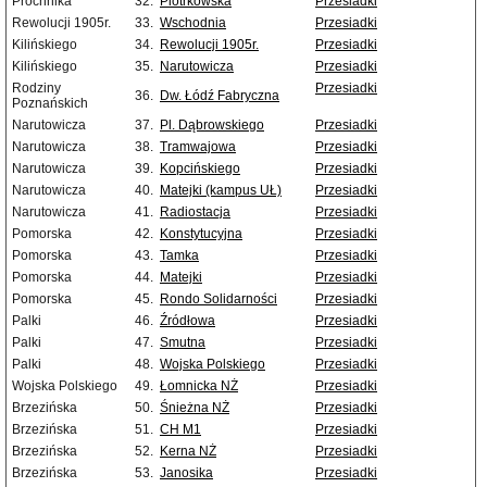
Próchnika
32.
Piotrkowska
Przesiadki
Rewolucji 1905r.
33.
Wschodnia
Przesiadki
Kilińskiego
34.
Rewolucji 1905r.
Przesiadki
Kilińskiego
35.
Narutowicza
Przesiadki
Rodziny
Przesiadki
36.
Dw. Łódź Fabryczna
Poznańskich
Narutowicza
37.
Pl. Dąbrowskiego
Przesiadki
Narutowicza
38.
Tramwajowa
Przesiadki
Narutowicza
39.
Kopcińskiego
Przesiadki
Narutowicza
40.
Matejki (kampus UŁ)
Przesiadki
Narutowicza
41.
Radiostacja
Przesiadki
Pomorska
42.
Konstytucyjna
Przesiadki
Pomorska
43.
Tamka
Przesiadki
Pomorska
44.
Matejki
Przesiadki
Pomorska
45.
Rondo Solidarności
Przesiadki
Palki
46.
Źródłowa
Przesiadki
Palki
47.
Smutna
Przesiadki
Palki
48.
Wojska Polskiego
Przesiadki
Wojska Polskiego
49.
Łomnicka NŻ
Przesiadki
Brzezińska
50.
Śnieżna NŻ
Przesiadki
Brzezińska
51.
CH M1
Przesiadki
Brzezińska
52.
Kerna NŻ
Przesiadki
Brzezińska
53.
Janosika
Przesiadki