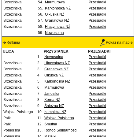
Brzezińska
54.
Marmurowa
Przesiadki
Brzezińska
55.
Karkonoska NŻ
Przesiadki
Brzezińska
56.
Olkuska NŻ
Przesiadki
Brzezińska
57.
Granatowa NŻ
Przesiadki
Brzezińska
58.
Hiacyntowa NŻ
Przesiadki
59.
Nowosolna
Retkinia
Pokaż na mapie
ULICA
PRZYSTANEK
PRZESIADKI
1.
Nowosolna
Przesiadki
Brzezińska
2.
Hiacyntowa NŻ
Przesiadki
Brzezińska
3.
Granatowa NŻ
Przesiadki
Brzezińska
4.
Olkuska NŻ
Przesiadki
Brzezińska
5.
Karkonoska NŻ
Przesiadki
Brzezińska
6.
Marmurowa
Przesiadki
Brzezińska
7.
Janosika
Przesiadki
Brzezińska
8.
Kerna NŻ
Przesiadki
Brzezińska
9.
Śnieżna NŻ
Przesiadki
Wojska Polskiego
10.
Łomnicka NŻ
Przesiadki
Palki
11.
Wojska Polskiego
Przesiadki
Palki
12.
Smutna
Przesiadki
Pomorska
13.
Rondo Solidarności
Przesiadki
Pomorska
14.
Matejki
Przesiadki