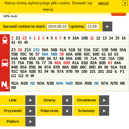
Nasza strona wykorzystuje pliki cookie. Dowiedz się
więcej
x
#
więcej.
Sprawdź rozkład na dzień:
i godzinę:
Z
Z1
Z2
0
1
2
3
4
5
6
7
8
9
10A
10B
11
12
13
14
15
16
41
43
45
Z3
Z6
Z13
Z43
50A
50B
51A
51B
52
53A
53C
53B
54B
55A
55B
55C
56
57
58A
58B
59
60A
60B
60C
60D
61
62
63
64A
64B
65A
65B
66
67
68
69A
69B
70
71A
71B
72A
72B
73
75A
75B
76
77
78
80A
80B
81A
81B
82A
82B
83
84A
84B
85A
85B
86
87A
87B
88A
88B
88C
88D
89
90
91A
91B
91C
92A
92B
93
94
96
97A
97B
99
100
101
201
202
6.
F1
G1
G2
H
W
N1A
N1B
N2
N3A
N3B
N4A
N4B
N5A
N5B
N6
N7A
N7B
N8
N9
Linie
Zmiany
Utrudnienia
Przystanki
Połączenia
Schematy
Pobierz