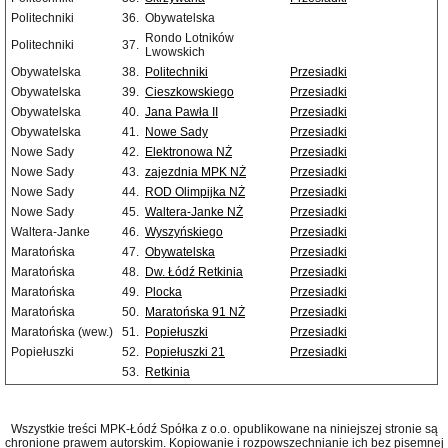
Politechniki
36.
Obywatelska
Rondo Lotników
Politechniki
37.
Lwowskich
Obywatelska
38.
Politechniki
Przesiadki
Obywatelska
39.
Cieszkowskiego
Przesiadki
Obywatelska
40.
Jana Pawła II
Przesiadki
Obywatelska
41.
Nowe Sady
Przesiadki
Nowe Sady
42.
Elektronowa NŻ
Przesiadki
Nowe Sady
43.
zajezdnia MPK NŻ
Przesiadki
Nowe Sady
44.
ROD Olimpijka NŻ
Przesiadki
Nowe Sady
45.
Waltera-Janke NŻ
Przesiadki
Waltera-Janke
46.
Wyszyńskiego
Przesiadki
Maratońska
47.
Obywatelska
Przesiadki
Maratońska
48.
Dw. Łódź Retkinia
Przesiadki
Maratońska
49.
Plocka
Przesiadki
Maratońska
50.
Maratońska 91 NŻ
Przesiadki
Maratońska (wew.)
51.
Popiełuszki
Przesiadki
Popiełuszki
52.
Popiełuszki 21
Przesiadki
53.
Retkinia
Wszystkie treści MPK-Łódź Spółka z o.o. opublikowane na niniejszej stronie są
chronione prawem autorskim. Kopiowanie i rozpowszechnianie ich bez pisemnej