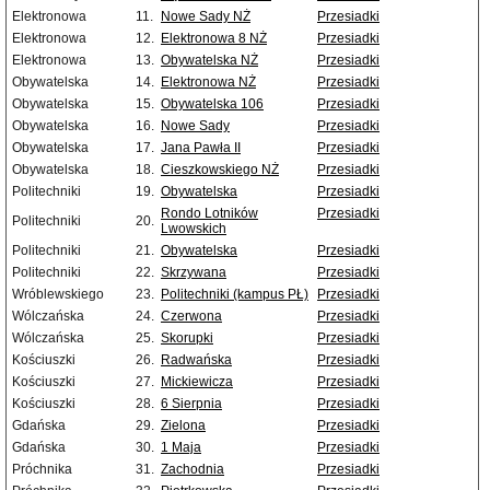
Elektronowa
11.
Nowe Sady NŻ
Przesiadki
Elektronowa
12.
Elektronowa 8 NŻ
Przesiadki
Elektronowa
13.
Obywatelska NŻ
Przesiadki
Obywatelska
14.
Elektronowa NŻ
Przesiadki
Obywatelska
15.
Obywatelska 106
Przesiadki
Obywatelska
16.
Nowe Sady
Przesiadki
Obywatelska
17.
Jana Pawła II
Przesiadki
Obywatelska
18.
Cieszkowskiego NŻ
Przesiadki
Politechniki
19.
Obywatelska
Przesiadki
Rondo Lotników
Przesiadki
Politechniki
20.
Lwowskich
Politechniki
21.
Obywatelska
Przesiadki
Politechniki
22.
Skrzywana
Przesiadki
Wróblewskiego
23.
Politechniki (kampus PŁ)
Przesiadki
Wólczańska
24.
Czerwona
Przesiadki
Wólczańska
25.
Skorupki
Przesiadki
Kościuszki
26.
Radwańska
Przesiadki
Kościuszki
27.
Mickiewicza
Przesiadki
Kościuszki
28.
6 Sierpnia
Przesiadki
Gdańska
29.
Zielona
Przesiadki
Gdańska
30.
1 Maja
Przesiadki
Próchnika
31.
Zachodnia
Przesiadki