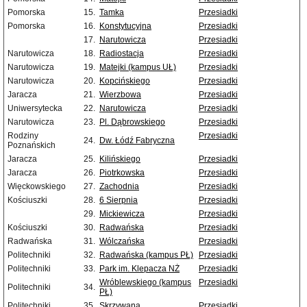
Pomorska
15.
Tamka
Przesiadki
Pomorska
16.
Konstytucyjna
Przesiadki
17.
Narutowicza
Przesiadki
Narutowicza
18.
Radiostacja
Przesiadki
Narutowicza
19.
Matejki (kampus UŁ)
Przesiadki
Narutowicza
20.
Kopcińskiego
Przesiadki
Jaracza
21.
Wierzbowa
Przesiadki
Uniwersytecka
22.
Narutowicza
Przesiadki
Narutowicza
23.
Pl. Dąbrowskiego
Przesiadki
Rodziny
Przesiadki
24.
Dw. Łódź Fabryczna
Poznańskich
Jaracza
25.
Kilińskiego
Przesiadki
Jaracza
26.
Piotrkowska
Przesiadki
Więckowskiego
27.
Zachodnia
Przesiadki
Kościuszki
28.
6 Sierpnia
Przesiadki
29.
Mickiewicza
Przesiadki
Kościuszki
30.
Radwańska
Przesiadki
Radwańska
31.
Wólczańska
Przesiadki
Politechniki
32.
Radwańska (kampus PŁ)
Przesiadki
Politechniki
33.
Park im. Klepacza NŻ
Przesiadki
Wróblewskiego (kampus
Przesiadki
Politechniki
34.
PŁ)
Politechniki
35.
Skrzywana
Przesiadki