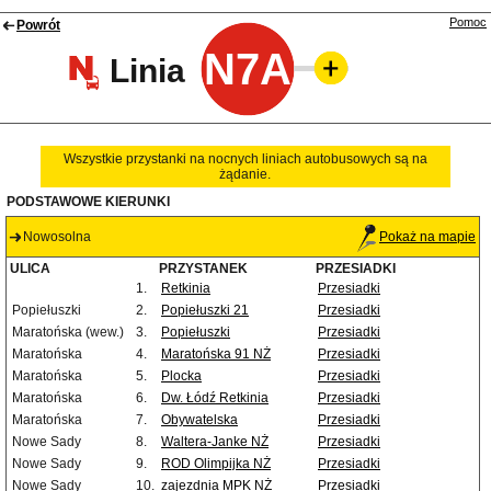
Pomoc
Powrót
N7A
Linia
Wszystkie przystanki na nocnych liniach autobusowych są na
żądanie.
PODSTAWOWE KIERUNKI
Nowosolna
Pokaż na mapie
ULICA
PRZYSTANEK
PRZESIADKI
1.
Retkinia
Przesiadki
Popiełuszki
2.
Popiełuszki 21
Przesiadki
Maratońska (wew.)
3.
Popiełuszki
Przesiadki
Maratońska
4.
Maratońska 91 NŻ
Przesiadki
Maratońska
5.
Plocka
Przesiadki
Maratońska
6.
Dw. Łódź Retkinia
Przesiadki
Maratońska
7.
Obywatelska
Przesiadki
Nowe Sady
8.
Waltera-Janke NŻ
Przesiadki
Nowe Sady
9.
ROD Olimpijka NŻ
Przesiadki
Nowe Sady
10.
zajezdnia MPK NŻ
Przesiadki