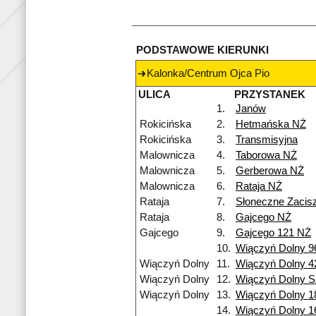
PODSTAWOWE KIERUNKI
Kalonka/Centrum Ojca Pio
ULICA
PRZYSTANEK
1.
Janów
Rokicińska
2.
Hetmańska NŻ
Rokicińska
3.
Transmisyjna
Malownicza
4.
Taborowa NŻ
Malownicza
5.
Gerberowa NŻ
Malownicza
6.
Rataja NŻ
Rataja
7.
Słoneczne Zacis
Rataja
8.
Gajcego NŻ
Gajcego
9.
Gajcego 121 NŻ
10.
Wiączyń Dolny 9
Wiączyń Dolny
11.
Wiączyń Dolny 4
Wiączyń Dolny
12.
Wiączyń Dolny S
Wiączyń Dolny
13.
Wiączyń Dolny 1
14.
Wiączyń Dolny 1