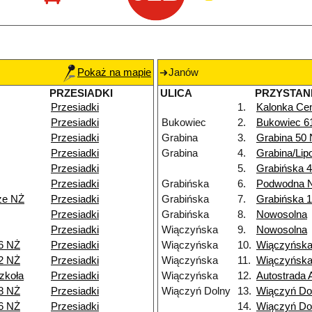
Pokaż na mapie
Janów
PRZESIADKI
ULICA
PRZYSTAN
Przesiadki
1.
Kalonka Cen
Przesiadki
Bukowiec
2.
Bukowiec 6
Przesiadki
Grabina
3.
Grabina 50
Przesiadki
Grabina
4.
Grabina/Lip
Przesiadki
5.
Grabińska 4
Przesiadki
Grabińska
6.
Podwodna 
ze NŻ
Przesiadki
Grabińska
7.
Grabińska 
Przesiadki
Grabińska
8.
Nowosolna
Przesiadki
Wiączyńska
9.
Nowosolna
6 NŻ
Przesiadki
Wiączyńska
10.
Wiączyńska
2 NŻ
Przesiadki
Wiączyńska
11.
Wiączyńska
zkoła
Przesiadki
Wiączyńska
12.
Autostrada 
8 NŻ
Przesiadki
Wiączyń Dolny
13.
Wiączyń Do
6 NŻ
Przesiadki
14.
Wiączyń Do