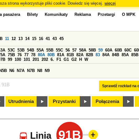
sza strona wykorzystuje pliki cookie. Dowiedz się więcej.
więcej
a pasażera
Bilety
Komunikaty
Reklama
Przetargi
O MPK
0B
11
12
13
14
15
16
41
43
45
53A
53C
53B
54B
55A
55B
55C
56
57
58A
58B
59
60A
60B
60C
60
75A
75B
76
77
78
80A
80B
81A
81B
82A
82B
83
84A
84B
85A
85B
97B
99
100
101
201
202
6.
F1
G1
G2
H
W
N5B
N6
N7A
N7B
N8
N9
a 91B
Sprawdź rozkład na d
Utrudnienia
Przystanki
Połączenia
91B
Linia