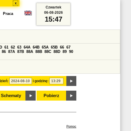
x
Czwartek
06-08-2026
Praca
15:47
D
61
62
63
64A
64B
65A
65B
66
67
86
87A
87B
88A
88B
88C
88D
89
90
zień:
i godzinę:
Schematy
Pobierz
Pomoc