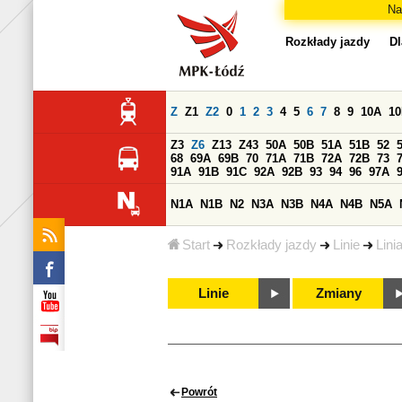
Na
Rozkłady jazdy
Dl
Z
Z1
Z2
0
1
2
3
4
5
6
7
8
9
10A
1
Z3
Z6
Z13
Z43
50A
50B
51A
51B
52
68
69A
69B
70
71A
71B
72A
72B
73
91A
91B
91C
92A
92B
93
94
96
97A
N1A
N1B
N2
N3A
N3B
N4A
N4B
N5A
Start
Rozkłady jazdy
Linie
Lini
Linie
Zmiany
Powrót