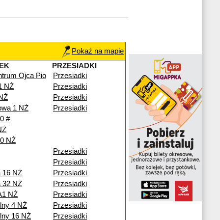
Pokaż na mapie
EK
PRZESIADKI
trum Ojca Pio
Przesiadki
1 NŻ
Przesiadki
 NŻ
Przesiadki
owa 1 NŻ
Przesiadki
0 #
NŻ
10 NŻ
Przesiadki
Przesiadki
 16 NŻ
Przesiadki
 32 NŻ
Przesiadki
A1 NŻ
Przesiadki
lny 4 NŻ
Przesiadki
lny 16 NŻ
Przesiadki