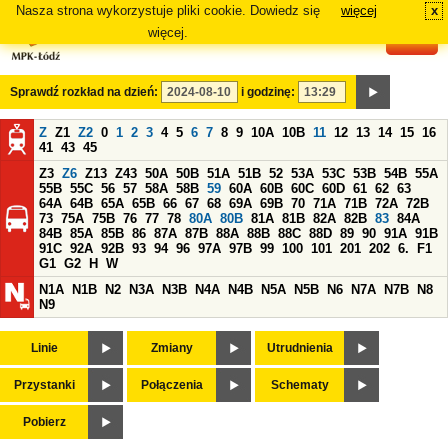
Nasza strona wykorzystuje pliki cookie. Dowiedz się
więcej
x
#
więcej.
Sprawdź rozkład na dzień:
i godzinę:
Z
Z1
Z2
0
1
2
3
4
5
6
7
8
9
10A
10B
11
12
13
14
15
16
41
43
45
Z3
Z6
Z13
Z43
50A
50B
51A
51B
52
53A
53C
53B
54B
55A
55B
55C
56
57
58A
58B
59
60A
60B
60C
60D
61
62
63
64A
64B
65A
65B
66
67
68
69A
69B
70
71A
71B
72A
72B
73
75A
75B
76
77
78
80A
80B
81A
81B
82A
82B
83
84A
84B
85A
85B
86
87A
87B
88A
88B
88C
88D
89
90
91A
91B
91C
92A
92B
93
94
96
97A
97B
99
100
101
201
202
6.
F1
G1
G2
H
W
N1A
N1B
N2
N3A
N3B
N4A
N4B
N5A
N5B
N6
N7A
N7B
N8
N9
Linie
Zmiany
Utrudnienia
Przystanki
Połączenia
Schematy
Pobierz