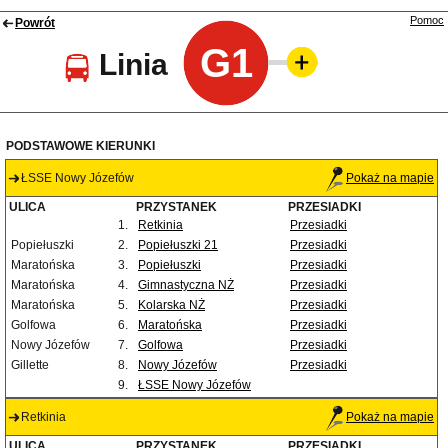
Pomoc
Powrót
G1
Linia
PODSTAWOWE KIERUNKI
ŁSSE Nowy Józefów
Pokaż na mapie
ULICA
PRZYSTANEK
PRZESIADKI
1.
Retkinia
Przesiadki
Popiełuszki
2.
Popiełuszki 21
Przesiadki
Maratońska
3.
Popiełuszki
Przesiadki
Maratońska
4.
Gimnastyczna NŻ
Przesiadki
Maratońska
5.
Kolarska NŻ
Przesiadki
Golfowa
6.
Maratońska
Przesiadki
Nowy Józefów
7.
Golfowa
Przesiadki
Gillette
8.
Nowy Józefów
Przesiadki
9.
ŁSSE Nowy Józefów
Retkinia
Pokaż na mapie
ULICA
PRZYSTANEK
PRZESIADKI