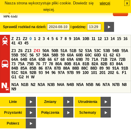
Nasza strona wykorzystuje pliki cookie. Dowiedz się
więcej
x
#
więcej.
Sprawdź rozkład na dzień:
i godzinę:
Z
Z1
Z2
0
1
2
3
4
5
6
7
8
9
10A
10B
11
12
13
14
15
16
41
43
45
Z3
Z6
Z13
Z43
50A
50B
51A
51B
52
53A
53C
53B
54B
55A
55B
55C
56
57
58A
58B
59
60A
60B
60C
60D
61
62
63
64A
64B
65A
65B
66
67
68
69A
69B
70
71A
71B
72A
72B
73
75A
75B
76
77
78
80A
80B
81A
81B
82A
82B
83
84A
84B
85A
85B
86
87A
87B
88A
88B
88C
88D
89
90
91A
91B
91C
92A
92B
93
94
96
97A
97B
99
100
101
201
202
6.
F1
G1
G2
H
W
N1A
N1B
N2
N3A
N3B
N4A
N4B
N5A
N5B
N6
N7A
N7B
N8
N9
Linie
Zmiany
Utrudnienia
Przystanki
Połączenia
Schematy
Pobierz