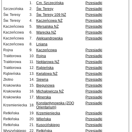
1.
Cm. Szczecińska
Przesiadki
Szczecińska
2.
Św. Teresy
Przesiadki
Św. Teresy
3.
Św. Teresy 109 NŻ
Przesiadki
Św. Teresy
4.
Kaczeńcowa NŻ
Przesiadki
Kaczeńcowa
5.
Wersalska NŻ
Przesiadki
Kaczeńcowa
6.
Warecka NŻ
Przesiadki
Kaczeńcowa
7.
Aleksandrowska
Przesiadki
Kaczeńcowa
8.
Lniana
Rojna
9.
Kaczeńcowa
Przesiadki
Traktorowa
10.
Rojna
Przesiadki
Traktorowa
11.
Nektarowa NŻ
Przesiadki
Traktorowa
12.
Rąbieńska
Przesiadki
Rąbieńska
13.
Kwiatowa NŻ
Przesiadki
Złotno
14.
Siewna
Przesiadki
Krakowska
15.
Biegunowa
Przesiadki
Krakowska
16.
Michałowicza NŻ
Przesiadki
Krakowska
17.
Minerska
Przesiadki
Konstantynowska (ZOO
Przesiadki
Krzemieniecka
18.
Orientarium)
Retkińska
19.
Krzemieniecka
Przesiadki
Retkińska
20.
Wileńska
Przesiadki
Retkińska
21.
Kusocińskiego
Przesiadki
Wyszyńskiego
22.
Retkińska
Przesiadki