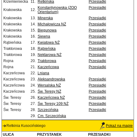
Krzemieniecka
11.
Retkińska
Przesiadki
Konstantynowska (ZOO
Przesiadki
Krakowska
12.
Orientarium)
Krakowska
13.
Minerska
Przesiadki
Krakowska
14.
Michałowicza NŻ
Przesiadki
Krakowska
15.
Biegunowa
Przesiadki
Krakowska
16.
Siewna
Przesiadki
Rąbieńska
17.
Kwiatowa NŻ
Przesiadki
Traktorowa
18.
Rąbieńska
Przesiadki
Traktorowa
19.
Nektarowa NŻ
Przesiadki
Rojna
20.
Traktorowa
Przesiadki
Rojna
21.
Kaczeńcowa
Przesiadki
Kaczeńcowa
22.
Lniana
Kaczeńcowa
23.
Aleksandrowska
Przesiadki
Kaczeńcowa
24.
Wersalska NŻ
Przesiadki
Kaczeńcowa
25.
Św. Teresy NŻ
Przesiadki
Św. Teresy
26.
Kaczeńcowa NŻ
Przesiadki
Św. Teresy
27.
Św. Teresy 109 NŻ
Przesiadki
Św. Teresy
28.
Szczecińska
Przesiadki
29.
Cm. Szczecińska
Retkinia Kusocińskiego
Pokaż na mapie
ULICA
PRZYSTANEK
PRZESIADKI