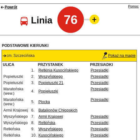
Pomoc
Powrót
76
Linia
PODSTAWOWE KIERUNKI
cm. Szczecińska
Pokaż na mapie
ULICA
PRZYSTANEK
PRZESIADKI
1.
Retkinia Kusocińskiego
Przesiadki
Popiełuszki
2.
Wyszyńskiego
Przesiadki
Popiełuszki
3.
Popiełuszki 21
Przesiadki
Maratońska
Przesiadki
4.
Popiełuszki
(wew.)
Maratońska
Przesiadki
5.
Plocka
(wew.)
Armii Krajowej
6.
Batalionów Chłopskich
Wyszyńskiego
7.
Armii Krajowej
Przesiadki
Wyszyńskiego
8.
Retkińska
Przesiadki
Retkińska
9.
Wyszyńskiego
Przesiadki
Retkińska
10.
Kusocińskiego
Przesiadki